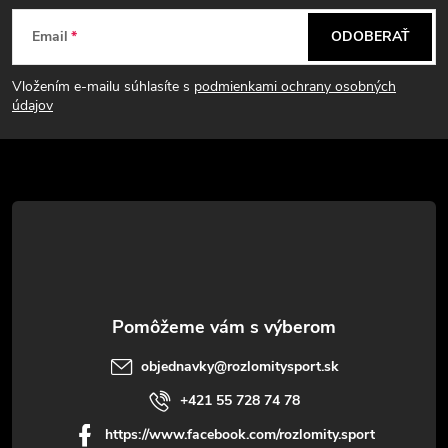
Z
Email
ODOBERAŤ
á
Vložením e-mailu súhlasíte s
podmienkami ochrany osobných
p
údajov
ä
t
i
e
objednavky
@
rozlomitysport.sk
+421 55 728 74 78
https://www.facebook.com/rozlomity.sport