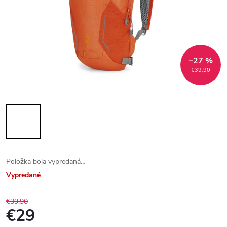
–27 %
€39,90
Položka bola vypredaná…
Vypredané
€39,90
€29