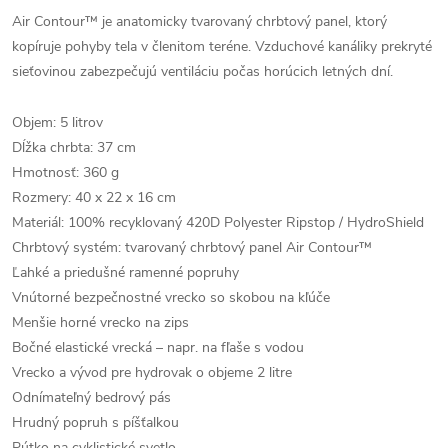
Air Contour™ je anatomicky tvarovaný chrbtový panel, ktorý
kopíruje pohyby tela v členitom teréne. Vzduchové kanáliky prekryté
sieťovinou zabezpečujú ventiláciu počas horúcich letných dní.
Objem: 5 litrov
Dĺžka chrbta: 37 cm
Hmotnosť: 360 g
Rozmery: 40 x 22 x 16 cm
Materiál: 100% recyklovaný 420D Polyester Ripstop / HydroShield
Chrbtový systém: tvarovaný chrbtový panel Air Contour™
Ľahké a priedušné ramenné popruhy
Vnútorné bezpečnostné vrecko so skobou na kľúče
Menšie horné vrecko na zips
Bočné elastické vrecká – napr. na fľaše s vodou
Vrecko a vývod pre hydrovak o objeme 2 litre
Odnímateľný bedrový pás
Hrudný popruh s píšťalkou
Pútko na cyklistické svetlo