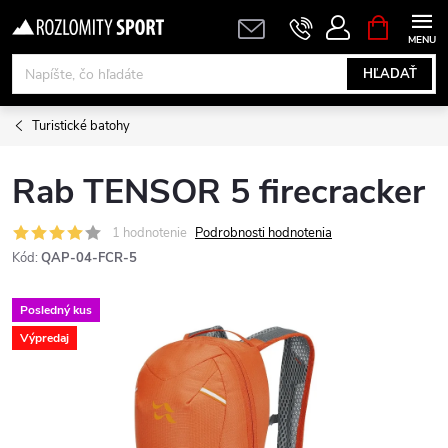
Prejsť
NÁKUPN
KOŠÍK
na
obsah
HĽADAŤ
Turistické batohy
Rab TENSOR 5 firecracker
1 hodnotenie
Podrobnosti hodnotenia
Kód:
QAP-04-FCR-5
Posledný kus
Výpredaj