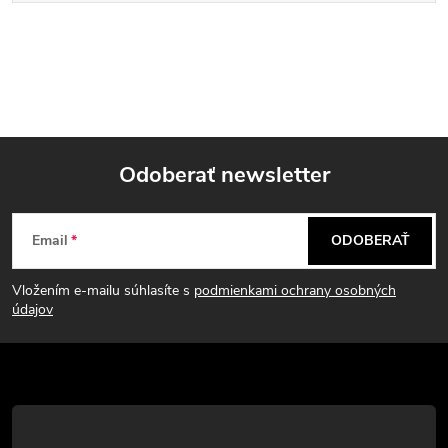
Odoberať newsletter
Z
Email
ODOBERAŤ
á
Vložením e-mailu súhlasíte s
podmienkami ochrany osobných
p
údajov
ä
t