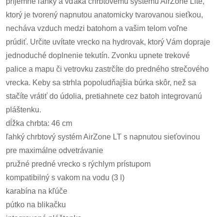
príjemne ľahký a vďaka chrbtovému systému AirZone Lite,
ktorý je tvorený napnutou anatomicky tvarovanou sieťkou,
necháva vzduch medzi batohom a vašim telom voľne
prúdiť. Určite uvítate vrecko na hydrovak, ktorý Vám dopraje
jednoduché doplnenie tekutín. Zvonku upnete trekové
palice a mapu či vetrovku zastrčíte do predného strečového
vrecka. Keby sa strhla popoludňajšia búrka skôr, než sa
stačíte vrátiť do údolia, pretiahnete cez batoh integrovanú
pláštenku.
dĺžka chrbta: 46 cm
ľahký chrbtový systém AirZone LT s napnutou sieťovinou
pre maximálne odvetrávanie
pružné predné vrecko s rýchlym prístupom
kompatibilný s vakom na vodu (3 l)
karabína na kľúče
pútko na blikačku