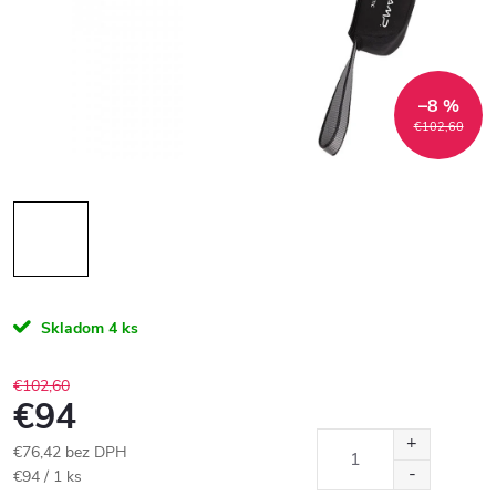
–8 %
€102,60
Skladom
4 ks
€102,60
€94
€76,42 bez DPH
Jednotková
€94 / 1 ks