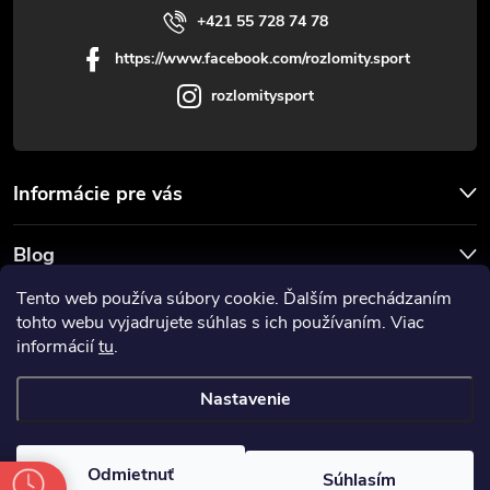
+421 55 728 74 78
https://www.facebook.com/rozlomity.sport
rozlomitysport
Informácie pre vás
Blog
Tento web používa súbory cookie. Ďalším prechádzaním
Prijímame online platby
tohto webu vyjadrujete súhlas s ich používaním. Viac
informácií
tu
.
Nastavenie
Copyright 2026
Rozlomitysport
. Všetky práva vyhradené.
Odmietnuť
Súhlasím