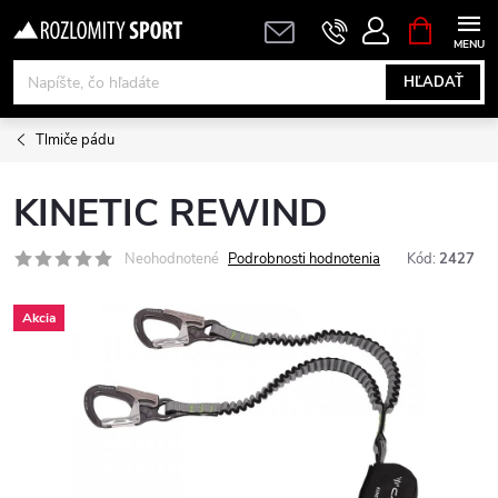
Prejsť
NÁKUPN
KOŠÍK
na
obsah
HĽADAŤ
Tlmiče pádu
KINETIC REWIND
Neohodnotené
Podrobnosti hodnotenia
Kód:
2427
Akcia