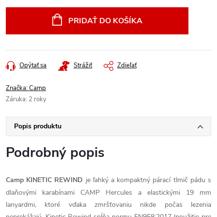
cena:
PRIDAŤ DO KOŠÍKA
Opýtať sa
Strážiť
Zdieľať
Značka:
Camp
Záruka
:
2 roky
Popis produktu
Podrobný popis
Camp KINETIC REWIND
je ľahký a kompaktný párací tlmič pádu s
dlaňovými karabínami CAMP Hercules a elastickými 19 mm
lanyardmi, ktoré vďaka zmršťovaniu nikde počas lezenia
neprekážajú. Kinetic Rewind spĺňa normu EN958:2017 (použitie pre