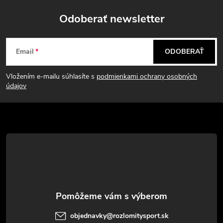
Odoberať newsletter
Z
Email
ODOBERAŤ
á
Vložením e-mailu súhlasíte s
podmienkami ochrany osobných
p
údajov
ä
t
i
e
objednavky
@
rozlomitysport.sk