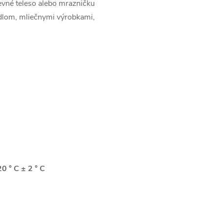
revné teleso alebo mrazničku
edlom, mliečnymi výrobkami,
20 ° C ± 2 ° C