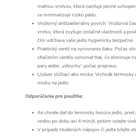
matnou vrstvou, ktorá zaisťuje pevné uchopenie
sa minimalizuje riziko pádu.
Vnútorný antibakteriálny povrch: Vnútorná ča
vrstvu, ktorá zvyšuje izolačné vlastnosti a pos
čím udržiava vaše jedlo hygienicky bezpečné.
Praktický ventil na vyrovnanie tlaku: Počas o
stlačením ventilu vyrovnať tlak, čo eliminuje r
pary alebo „výbuchu“ počas prepravy.
Uzáver slúžiaci ako miska: Vrchnák termosky 
misku na jedlo.
Odporúčania pre použitie:
Ak chcete dať do termosky horúce jedlo, pred 
vodou po dobu asi 4 minút, potom vylejte vodu
V prípade studených nápojov či jedla (vlejte s