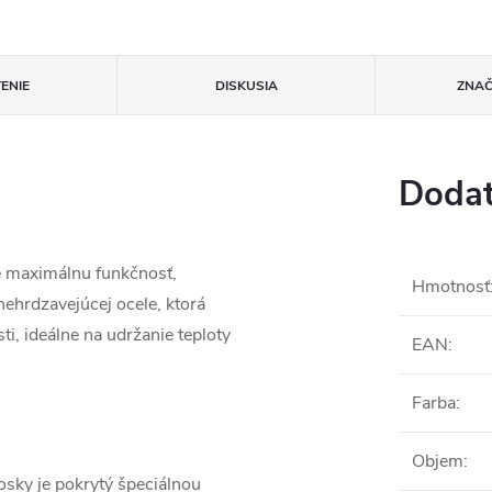
ENIE
DISKUSIA
ZNA
Dodat
e maximálnu funkčnosť,
Hmotnosť
nehrdzavejúcej ocele, ktorá
ti, ideálne na udržanie teploty
EAN
:
Farba
:
Objem
:
sky je pokrytý špeciálnou