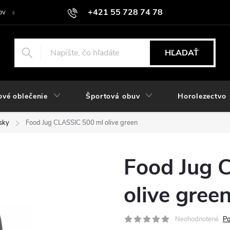
+421 55 728 74 78
ov
O nás
Kontakt
Hodnotenie obchodu
Odstúpiť od zmlu
objednavky@rozlomitysport.sk
HĽADAŤ
ové oblečenie
Športová obuv
Horolezectvo
sky
Food Jug CLASSIC 500 ml olive green
Food Jug 
olive gree
Neohodnotené
Po