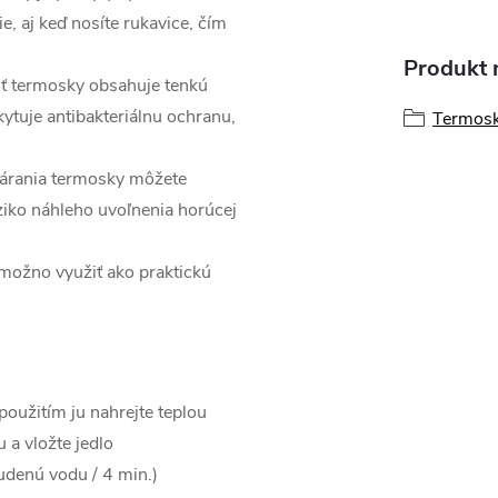
, aj keď nosíte rukavice, čím
Produkt n
sť termosky obsahuje tenkú
kytuje antibakteriálnu ochranu,
Termos
tvárania termosky môžete
iziko náhleho uvoľnenia horúcej
možno využiť ako praktickú
použitím ju nahrejte teplou
 a vložte jedlo
tudenú vodu / 4 min.)