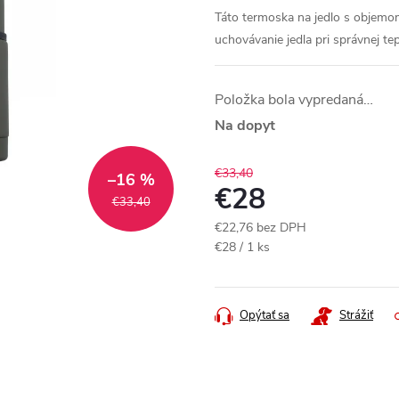
Táto termoska na jedlo s objemom 
uchovávanie jedla pri správnej te
Položka bola vypredaná…
Na dopyt
€33,40
–16 %
€28
€33,40
€22,76 bez DPH
Jednotková
€28 / 1 ks
cena:
Opýtať sa
Strážiť