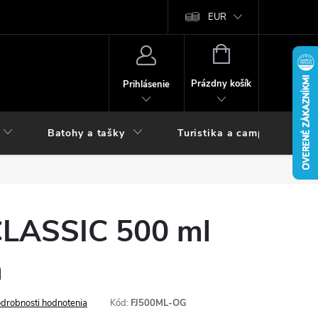
vy
EUR
NÁKUPNÝ
KOŠÍK
Prázdny košík
Prihlásenie
Batohy a tašky
Turistika a camping
CLASSIC 500 ml
n
drobnosti hodnotenia
Kód:
FJ500ML-OG