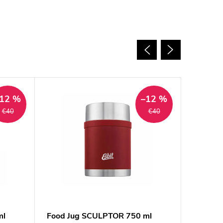
12 %
–12 %
€40
€40
ml
Food Jug SCULPTOR 750 ml
Food Ju