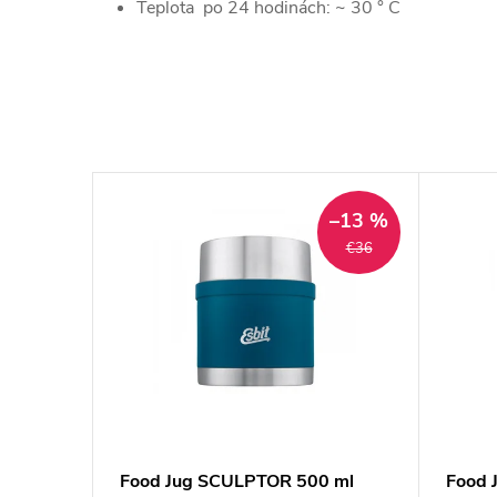
Teplota po 24 hodinách: ~ 30 ° C
–12 %
–13 %
€40
€36
 ml
Food Jug SCULPTOR 500 ml
Food 