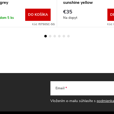
 grey
sunshine yellow
€35
DO KOŠÍKA
D
adom
5 ks
Na dopyt
Kód:
FJ750SC-SG
Kód:
Email
Vložením e-mailu súhlasíte s
podmienka