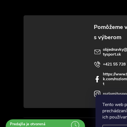
p
ä
t
i
objednavky
tysport.sk
e
+421 55 728 
https://www.
k.com/rozlom
t
rozlomityspo
Tento web p
prechádzaní
ich používa
Predajňa je otvorená