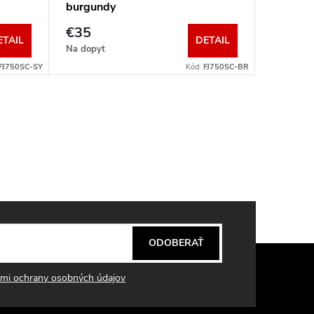
burgundy
green
€35
€32
ETAIL
DETAIL
Na dopyt
Na dopyt
FJ750SC-SY
Kód:
FJ750SC-BR
ODOBERAŤ
mi ochrany osobných údajov