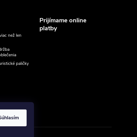
Prijímame online
platby
viac než len
držba
blečenia
ristické paličky
Súhlasím