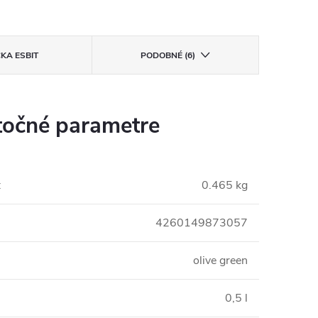
ČKA
ESBIT
PODOBNÉ (6)
očné parametre
:
0.465 kg
4260149873057
olive green
0,5 l