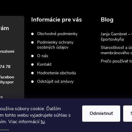
Informácie pre vás
Blog
Obchodné podmienky
Janja Garnbret – 
športovkyňa
Podmienky ochrany
osobných údajov
Starostlivosť a ú
@
rozlomi
membránového o
O nás
Prečo používať tu
Kontakt
74 78
Hodnotenie obchodu
faceboo
Odstúpiť od zmluvy
ity.spor
rt
oužíva súbory cookie. Ďalším
Odmietnuť
m tohto webu vyjadrujete súhlas s
ním. Viac informácií
tu
.