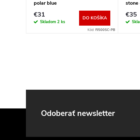
polar blue
stone
€31
€35
KOŠÍKA
DO KOŠÍKA
Skladom
2 ks
Skl
J750SC-FGN-2
Kód:
FJ500SC-PB
Z
Odoberať newsletter
á