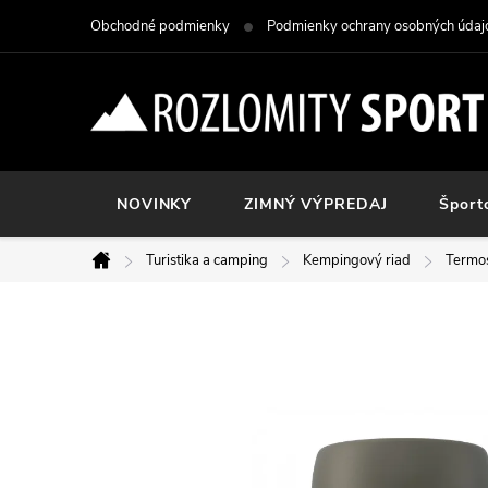
Prejsť
Obchodné podmienky
Podmienky ochrany osobných údaj
na
obsah
NOVINKY
ZIMNÝ VÝPREDAJ
Šport
Turistika a camping
Kempingový riad
Termo
Domov