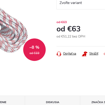
od €69
od
€63
od
€51,22
bez DPH
Jednotková
–8 %
cena:
od €69
Opýtať sa
Strážiť
ENIE
DISKUSIA
ZNAČKA
S