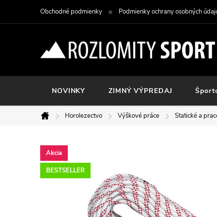
Prejsť
Obchodné podmienky
Podmienky ochrany osobných údaj
na
obsah
NOVINKY
ZIMNÝ VÝPREDAJ
Šport
Horolezectvo
Výškové práce
Statické a pra
Domov
Akcia
BESTSELLER