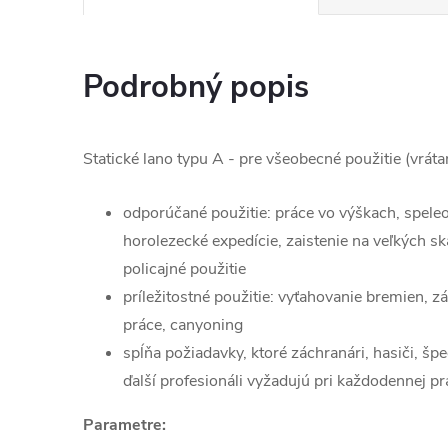
Podrobný popis
Statické lano typu A - pre všeobecné použitie (vrát
odporúčané použitie: práce vo výškach, speleo
horolezecké expedície, zaistenie na veľkých s
policajné použitie
príležitostné použitie: vyťahovanie bremien, z
práce, canyoning
spĺňa požiadavky, ktoré záchranári, hasiči, špe
ďalší profesionáli vyžadujú pri každodennej pr
Parametre: