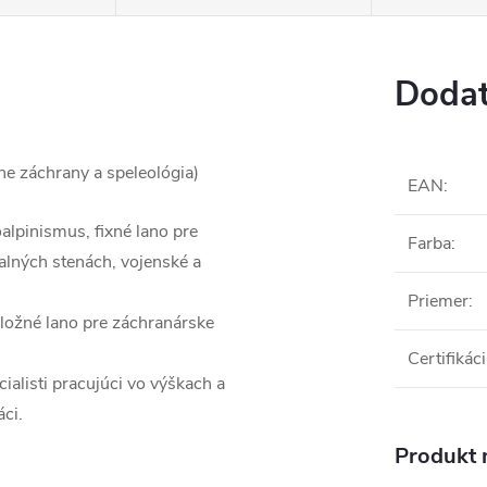
Dodat
ane záchrany a speleológia)
EAN
:
alpinismus, fixné lano pre
Farba
:
kalných stenách, vojenské a
Priemer
:
áložné lano pre záchranárske
Certifikác
cialisti pracujúci vo výškach a
áci.
Produkt n