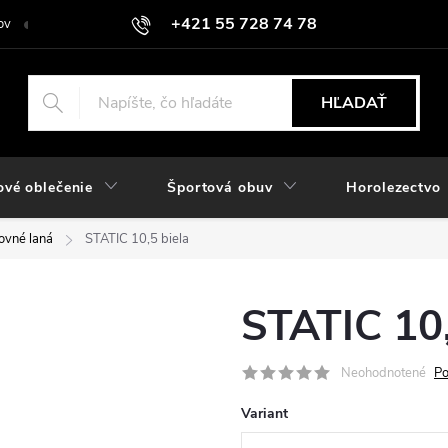
+421 55 728 74 78
ov
O nás
Kontakt
Hodnotenie obchodu
Odstúpiť od zmlu
objednavky@rozlomitysport.sk
HĽADAŤ
ové oblečenie
Športová obuv
Horolezectvo
covné laná
STATIC 10,5 biela
STATIC 10,
Neohodnotené
Po
Variant