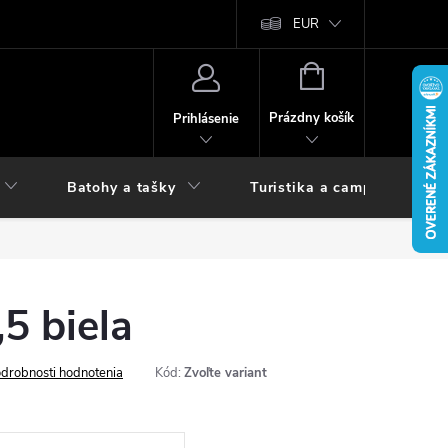
vy
EUR
NÁKUPNÝ
KOŠÍK
Prázdny košík
Prihlásenie
Batohy a tašky
Turistika a camping
5 biela
drobnosti hodnotenia
Kód:
Zvoľte variant