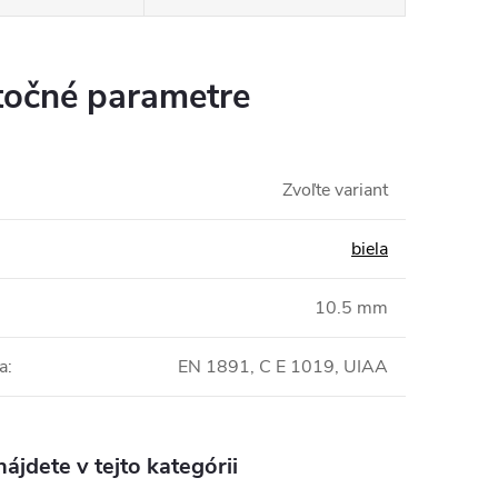
očné parametre
Zvoľte variant
biela
10.5 mm
ia
:
EN 1891, C E 1019, UIAA
ájdete v tejto kategórii