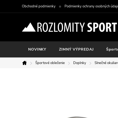
Prejsť
Obchodné podmienky
Podmienky ochrany osobných údaj
na
obsah
NOVINKY
ZIMNÝ VÝPREDAJ
Šport
Športové oblečenie
Doplnky
Slnečné okuliar
Domov