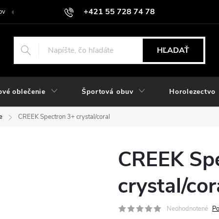
+421 55 728 74 78
ov
O nás
Kontakt
Hodnotenie obchodu
Odstúpiť od zmlu
objednavky@rozlomitysport.sk
HĽADAŤ
ové oblečenie
Športová obuv
Horolezectvo
e
CREEK Spectron 3+ crystal/coral
CREEK Spe
crystal/cor
Neohodnotené
Po