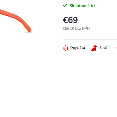
Skladom
1 ks
€69
€56,10 bez DPH
Jednotková
cena:
Opýtať sa
Strážiť