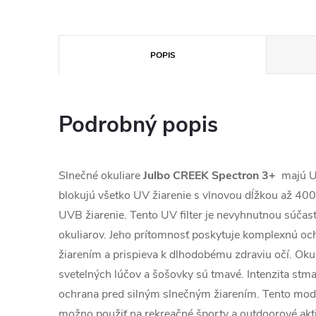
POPIS
Podrobný popis
Slnečné okuliare
Julbo CREEK Spectron 3+
majú UV
blokujú všetko UV žiarenie s vlnovou dĺžkou až 40
UVB žiarenie. Tento UV filter je nevyhnutnou súča
okuliarov. Jeho prítomnosť poskytuje komplexnú oc
žiarením a prispieva k dlhodobému zdraviu očí. Oku
svetelných lúčov a šošovky sú tmavé. Intenzita stm
ochrana pred silným slnečným žiarením. Tento mod
možno použiť na rekreačné športy a outdoorové akti