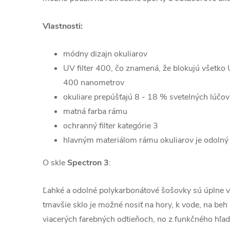
Vlastnosti:
módny dizajn okuliarov
UV filter 400, čo znamená, že blokujú všetko 
400 nanometrov
okuliare prepúšťajú 8 - 18 % svetelných lúčov
matná farba rámu
ochranný filter kategórie 3
hlavným materiálom rámu okuliarov je odolný 
O skle
Spectron 3
:
Ľahké a odolné polykarbonátové šošovky sú úplne v
tmavšie sklo je možné nosiť na hory, k vode, na beh 
viacerých farebných odtieňoch, no z funkčného hľadis