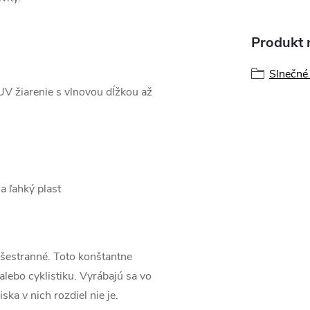
Produkt n
Slnečné 
UV žiarenie s vlnovou dĺžkou až
a ľahký plast
šestranné. Toto konštantne
alebo cyklistiku. Vyrábajú sa vo
ka v nich rozdiel nie je.