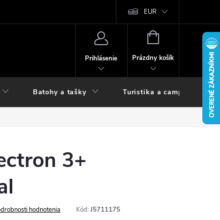
vy
EUR
NÁKUPNÝ
KOŠÍK
Prázdny košík
Prihlásenie
Batohy a tašky
Turistika a camping
ctron 3+
al
drobnosti hodnotenia
Kód:
J5711175