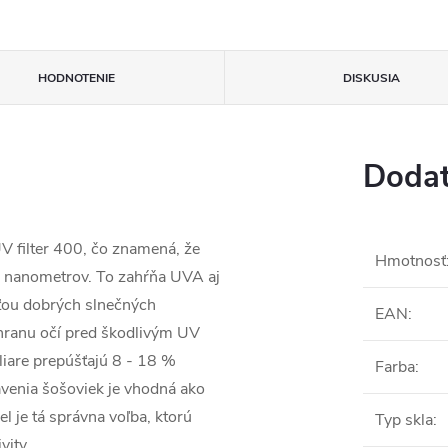
HODNOTENIE
DISKUSIA
Dodat
 filter 400, čo znamená, že
Hmotnosť
0 nanometrov. To zahŕňa UVA aj
sťou dobrých slnečných
EAN
:
hranu očí pred škodlivým UV
liare prepúšťajú 8 - 18 %
Farba
:
avenia šošoviek je vhodná ako
el
je tá správna voľba, ktorú
Typ skla
:
vity.