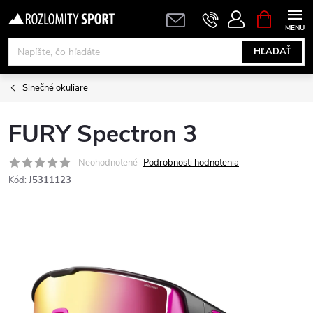
Prejsť
NÁKUPN
KOŠÍK
na
obsah
HĽADAŤ
Slnečné okuliare
FURY Spectron 3
Neohodnotené
Podrobnosti hodnotenia
Kód:
J5311123