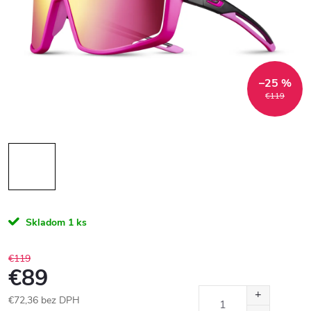
–25 %
€119
Skladom
1 ks
€119
€89
€72,36 bez DPH