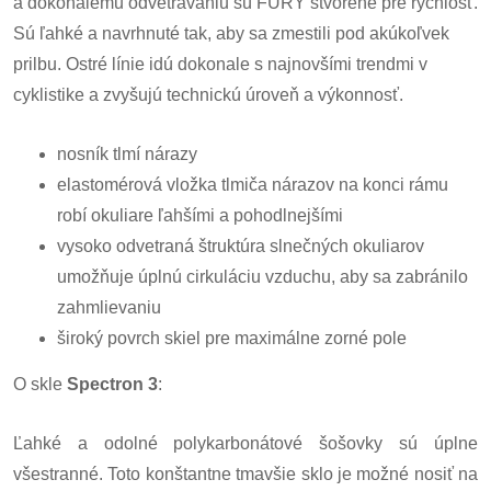
a dokonalému odvetrávaniu sú FURY stvorené pre rýchlosť.
Sú ľahké a navrhnuté tak, aby sa zmestili pod akúkoľvek
prilbu. Ostré línie idú dokonale s najnovšími trendmi v
cyklistike a zvyšujú technickú úroveň a výkonnosť.
nosník tlmí nárazy
elastomérová vložka tlmiča nárazov na konci rámu
robí okuliare ľahšími a pohodlnejšími
vysoko odvetraná štruktúra slnečných okuliarov
umožňuje úplnú cirkuláciu vzduchu, aby sa zabránilo
zahmlievaniu
široký povrch skiel pre maximálne zorné pole
O skle
Spectron 3
:
Ľahké a odolné polykarbonátové šošovky sú úplne
všestranné. Toto konštantne tmavšie sklo je možné nosiť na