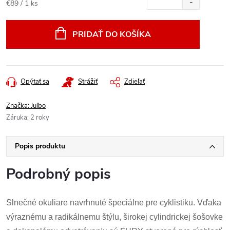
Jednotková
€89 / 1 ks
cena:
PRIDAŤ DO KOŠÍKA
Opýtať sa
Strážiť
Zdieľať
Značka:
Julbo
Záruka
:
2 roky
Popis produktu
Podrobný popis
Slnečné okuliare navrhnuté špeciálne pre cyklistiku. Vďaka
výraznému a radikálnemu štýlu, širokej cylindrickej šošovke