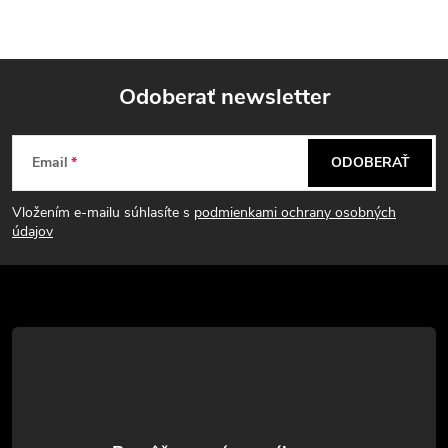
Odoberať newsletter
Z
Email
ODOBERAŤ
á
Vložením e-mailu súhlasíte s
podmienkami ochrany osobných
p
údajov
ä
t
i
e