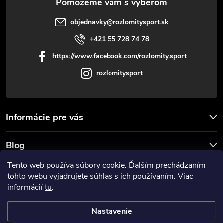
objednavky
@
rozlomitysport.sk
+421 55 728 74 78
https://www.facebook.com/rozlomity.sport
rozlomitysport
Informácie pre vás
Blog
Tento web používa súbory cookie. Ďalším prechádzaním
Prijímame online platby
tohto webu vyjadrujete súhlas s ich používaním. Viac
informácií
tu
.
Nastavenie