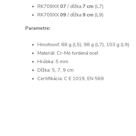
RK709XX
07
/ dĺžka
7 cm
(L7)
RK709XX
09
/ dĺžka
9 cm
(L9)
Parametre:
Hmotnosť: 88 g (L5), 98 g (L7), 103 g (L9)
Materiál: Cr-Mo tvrdená oceľ
Hrúbka: 5 mm
Dĺžka: 5, 7, 9 cm
Certifikácia: C E 1019, EN 569