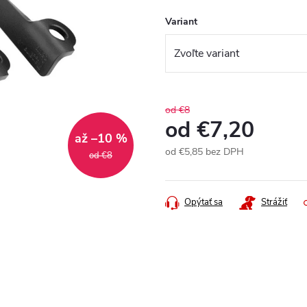
Variant
od €8
od
€7,20
až –10 %
od
€5,85
bez DPH
od €8
Jednotková
cena:
Opýtať sa
Strážiť