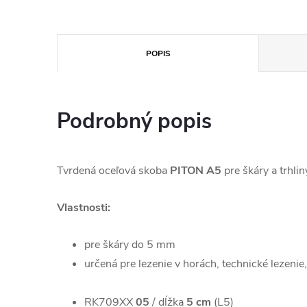
POPIS
Podrobný popis
Tvrdená oceľová skoba
PITON A5
pre škáry a trhlin
Vlastnosti:
pre škáry do 5 mm
určená pre lezenie v horách, technické lezenie,
RK709XX
05
/ dĺžka
5 cm
(L5)