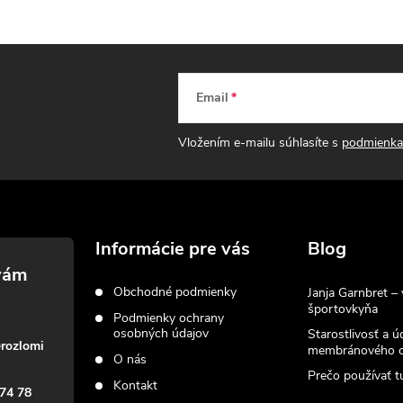
Email
Vložením e-mailu súhlasíte s
podmienka
Informácie pre vás
Blog
Obchodné podmienky
Janja Garnbret – 
športovkyňa
Podmienky ochrany
osobných údajov
Starostlivosť a ú
@
rozlomi
membránového o
O nás
Prečo používať tu
Kontakt
74 78