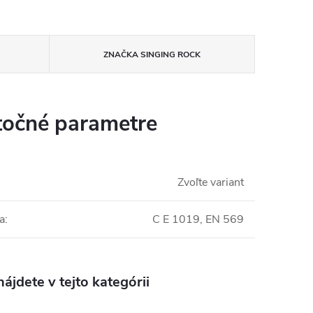
ZNAČKA
SINGING ROCK
očné parametre
Zvoľte variant
ia
:
C E 1019, EN 569
ájdete v tejto kategórii