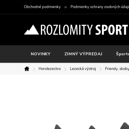
Prejsť
Obchodné podmienky
Podmienky ochrany osobných údaj
na
obsah
NOVINKY
ZIMNÝ VÝPREDAJ
Šport
Horolezectvo
Lezecká výstroj
Friendy, skoby
Domov