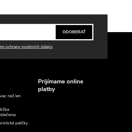
ODOBERAŤ
mi ochrany osobných údajov
Prijímame online
platby
viac než len
držba
blečenia
ristické paličky