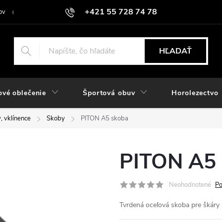
+421 55 728 74 78
ov
O nás
Kontakt
Hodnotenie obchodu
Odstúpiť od zmlu
objednavky@rozlomitysport.sk
HĽADAŤ
ové oblečenie
Športová obuv
Horolezectvo
, vklínence
Skoby
PITON A5 skoba
PITON A5 
Neohodnotené
Po
Tvrdená oceľová skoba pre škáry a