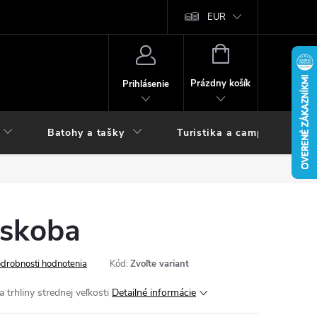
vy
EUR
NÁKUPNÝ
KOŠÍK
Prázdny košík
Prihlásenie
Batohy a tašky
Turistika a camping
skoba
drobnosti hodnotenia
Kód:
Zvoľte variant
 trhliny strednej veľkosti
Detailné informácie