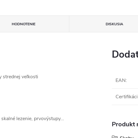
HODNOTENIE
DISKUSIA
Dodat
y strednej veľkosti
EAN
:
Certifikác
 skalné lezenie, prvovýstupy...
Produkt n