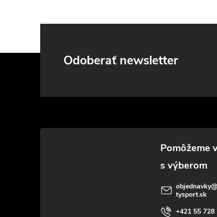
Z
Odoberať newsletter
á
p
ä
t
i
objednavky
tysport.sk
e
+421 55 728 