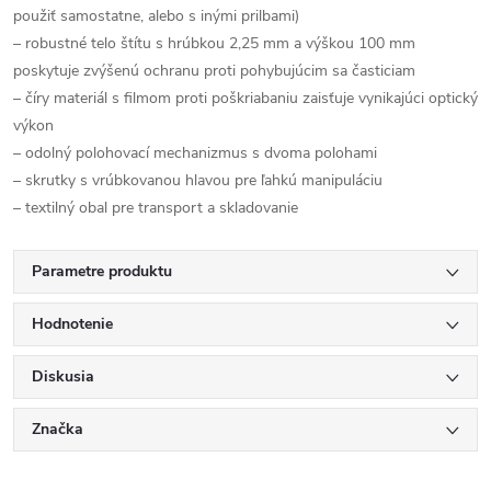
použiť samostatne, alebo s inými prilbami)
– robustné telo štítu s hrúbkou 2,25 mm a výškou 100 mm
poskytuje zvýšenú ochranu proti pohybujúcim sa časticiam
– číry materiál s filmom proti poškriabaniu zaisťuje vynikajúci optický
výkon
– odolný polohovací mechanizmus s dvoma polohami
– skrutky s vrúbkovanou hlavou pre ľahkú manipuláciu
– textilný obal pre transport a skladovanie
Parametre produktu
Hodnotenie
Diskusia
Značka