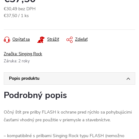
€30,49 bez DPH
Jednotková
€37,50 / 1 ks
cena:
Opýtať sa
Strážiť
Zdieľať
Značka:
Singing Rock
Záruka
:
2 roky
Popis produktu
Podrobný popis
Očný štít pre prilby FLASH k ochrane pred rýchlo sa pohybujúcimi
časťami vhodný pre použitie v priemysle a stavebníctve.
– kompatibilné s prilbami Singing Rock typu FLASH (nemožno