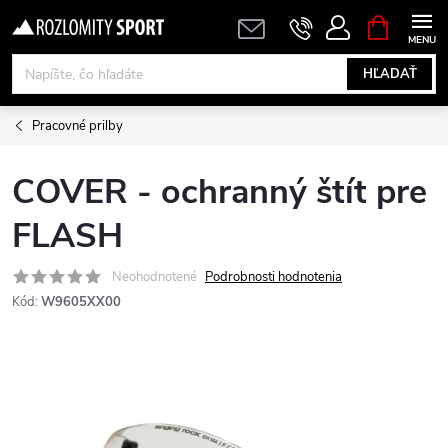
Prejsť
NÁKUPN
KOŠÍK
na
obsah
HĽADAŤ
Pracovné prilby
COVER - ochranný štít pre
FLASH
Neohodnotené
Podrobnosti hodnotenia
Kód:
W9605XX00