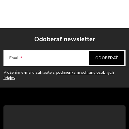
Odoberať newsletter
Z
Email
ODOBERAŤ
á
Vložením e-mailu súhlasíte s
podmienkami ochrany osobných
p
údajov
ä
t
i