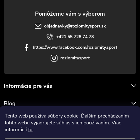
e
objednavky
@
rozlomitysport.sk
+421 55 728 74 78
https://www.facebook.com/rozlomity.sport
rozlomitysport
Informácie pre vás
Blog
Tento web používa súbory cookie. Ďalším prechádzaním
Prijímame online platby
tohto webu vyjadrujete súhlas s ich používaním. Viac
informácií
tu
.