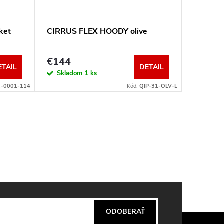
ket
CIRRUS FLEX HOODY olive
Broad P
Men gla
€144
€270
ETAIL
DETAIL
Skladom
1 ks
Sklad
2-0001-114
Kód:
QIP-31-OLV-L
ODOBERAŤ