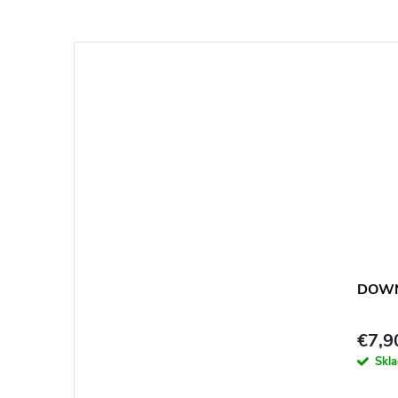
DOWN
€7,9
Skl