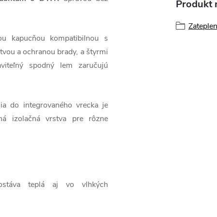
Produkt n
Zateple
nou kapucňou kompatibilnou s
tvou a ochranou brady, a štyrmi
aviteľný spodný lem zaručujú
ia do integrovaného vrecka je
ná izolačná vrstva pre rôzne
ostáva teplá aj vo vlhkých