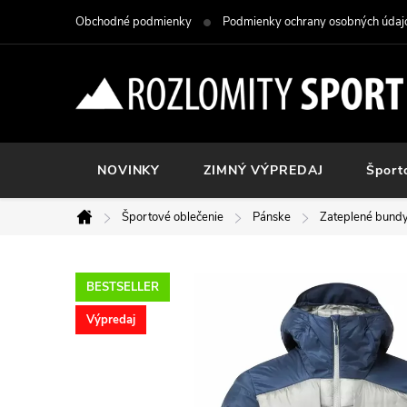
Prejsť
Obchodné podmienky
Podmienky ochrany osobných údaj
na
obsah
NOVINKY
ZIMNÝ VÝPREDAJ
Šport
Športové oblečenie
Pánske
Zateplené bund
Domov
BESTSELLER
Výpredaj