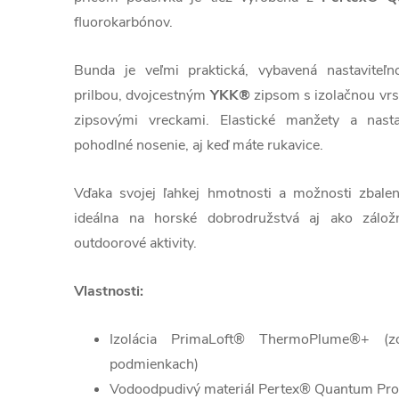
fluorokarbónov.
Bunda je veľmi praktická, vybavená nastaviteľ
prilbou, dvojcestným
YKK®
zipsom s izolačnou vrs
zipsovými vreckami. Elastické manžety a nast
pohodlné nosenie, aj keď máte rukavice.
Vďaka svojej ľahkej hmotnosti a možnosti zbalen
ideálna na horské dobrodružstvá aj ako zálož
outdoorové aktivity.
Vlastnosti:
Izolácia PrimaLoft® ThermoPlume®+ (z
podmienkach)
Vodoodpudivý materiál Pertex® Quantum Pro