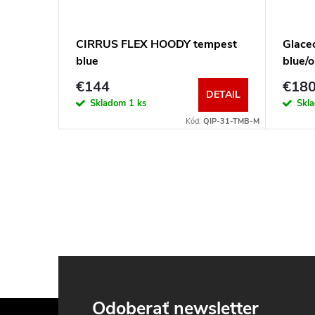
acite
CIRRUS FLEX HOODY tempest
Glace
blue
blue/o
€144
€18
DETAIL
DETAIL
Skladom
1 ks
Skl
DE-68-ANT-/L
Kód:
QIP-31-TMB-M
Z
Odoberať newsletter