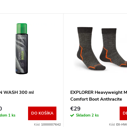
 WASH 300 ml
EXPLORER Heavyweight M
Comfort Boot Anthracite
0
€29
DO KOŠÍKA
D
adom
1 ks
Skladom
2 ks
Kód:
1000007642
Kód:
EX-HW