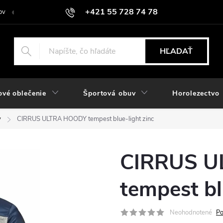
+421 55 728 74 78
ov
O nás
Kontakt
Hodnotenie obchodu
Odstúpiť od zmlu
objednavky@rozlomitysport.sk
HĽADAŤ
ové oblečenie
Športová obuv
Horolezectvo
y
CIRRUS ULTRA HOODY tempest blue-light zinc
CIRRUS 
tempest bl
Neohodnotené
Po