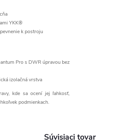
ucňa
psami YKK®
pevnenie k postroju
Quantum Pro s DWR úpravou bez
cká izolačná vrstva
avy, kde sa ocení jej ľahkosť,
ýchkoľvek podmienkach.
Súvisiaci tovar