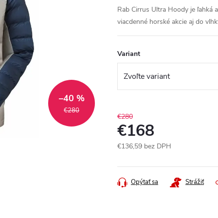
Rab Cirrus Ultra Hoody je ľahká a
viacdenné horské akcie aj do vlh
Variant
–40 %
€280
€280
€168
€136,59 bez DPH
Jednotková
cena:
Opýtať sa
Strážiť