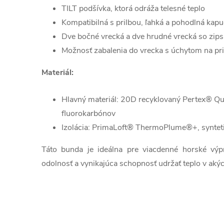
TILT podšívka, ktorá odráža telesné teplo
Kompatibilná s prilbou, ľahká a pohodlná kap
Dve bočné vrecká a dve hrudné vrecká so zi
Možnosť zabalenia do vrecka s úchytom na pri
Materiál:
Hlavný materiál: 20D recyklovaný Pertex® 
fluorokarbónov
Izolácia: PrimaLoft® ThermoPlume®+, synteti
Táto bunda je ideálna pre viacdenné horské výpr
odolnosť a vynikajúca schopnosť udržať teplo v ak