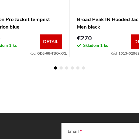
on Pro Jacket tempest
Broad Peak IN Hooded Jac
rion blue
Men black
0
€270
DETAIL
D
adom
1 ks
Skladom
1 ks
Kód:
QDE-68-TBO-XXL
Kód:
1013-0296
Email