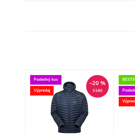
Posledný kus
BESTS
–20 %
–20 %
Výpredaj
Posled
€300
€180
Výpred