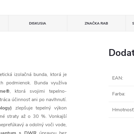
DISKUSIA
ZNAČKA
RAB
Dodat
tická izolačná bunda, ktorá je
EAN
:
ých podmienok. Bunda využíva
ume®
, ktorá svojimi tepelno-
Farba
:
ráca účinnosť ani po navlhnutí.
logy)
zlepšuje tepelný výkon
Hmotnosť
lné straty až o 30 %. Vonkajší
, neprefúkavý a odolný voči vode,
Quantum s DWR
úpravou bez