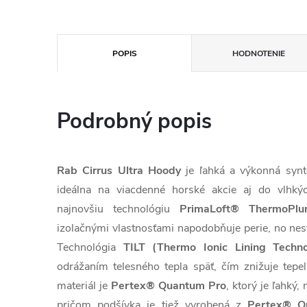
POPIS
HODNOTENIE
Podrobný popis
Rab Cirrus Ultra Hoody
je ľahká a výkonná synte
ideálna na viacdenné horské akcie aj do vlhk
najnovšiu technológiu
PrimaLoft® ThermoPl
izolačnými vlastnosťami napodobňuje perie, no nest
Technológia
TILT (Thermo Ionic Lining Techno
odrážaním telesného tepla späť, čím znižuje tepe
materiál je
Pertex® Quantum Pro
, ktorý je ľahký
pričom podšívka je tiež vyrobená z
Pertex® 