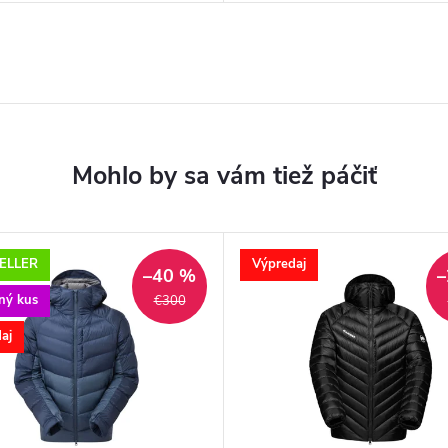
ELLER
Výpredaj
–40 %
–
ný kus
€300
aj