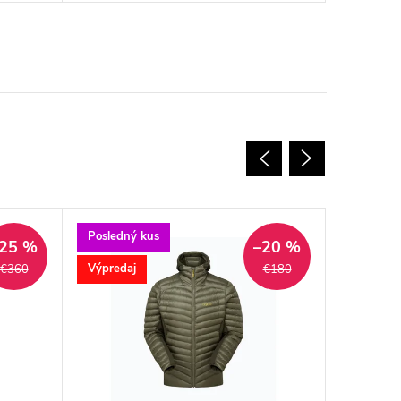
Posledný kus
Výpredaj
25 %
–20 %
Výpredaj
€360
€180