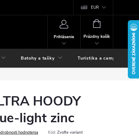
vy
EUR
NÁKUPNÝ
KOŠÍK
Prázdny košík
Prihlásenie
Batohy a tašky
Turistika a camping
ULTRA HOODY
ue-light zinc
drobnosti hodnotenia
Kód:
Zvoľte variant