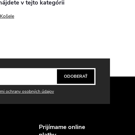
ájdete v tejto kategórii
 Košele
ODOBERAŤ
mi ochrany osobných údajov
Prijímame online
platby