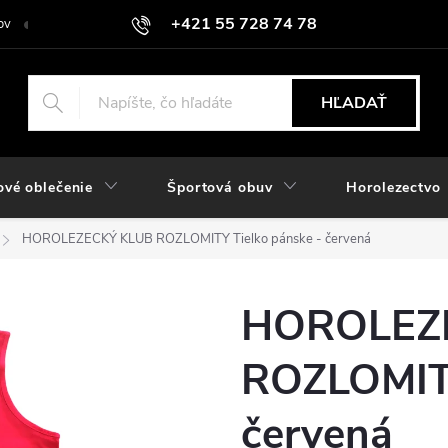
+421 55 728 74 78
ov
O nás
Kontakt
Hodnotenie obchodu
Odstúpiť od zmlu
objednavky@rozlomitysport.sk
HĽADAŤ
ové oblečenie
Športová obuv
Horolezectvo
HOROLEZECKÝ KLUB ROZLOMITY Tielko pánske - červená
HOROLEZ
ROZLOMITY
červená