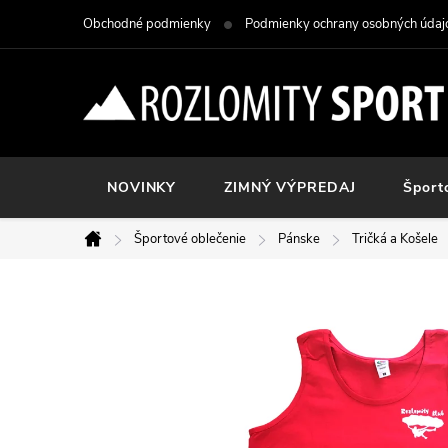
Prejsť
Obchodné podmienky
Podmienky ochrany osobných údaj
na
obsah
NOVINKY
ZIMNÝ VÝPREDAJ
Šport
Športové oblečenie
Pánske
Tričká a Košele
Domov