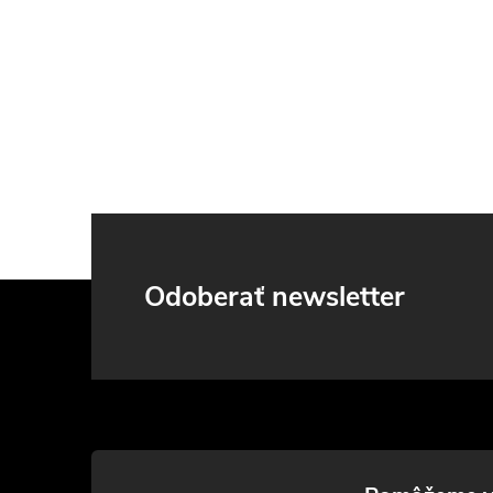
Z
Odoberať newsletter
á
p
ä