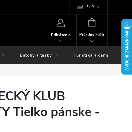
vy
EUR
NÁKUPNÝ
KOŠÍK
Prázdny košík
Prihlásenie
Batohy a tašky
Turistika a camping
ECKÝ KLUB
 Tielko pánske -