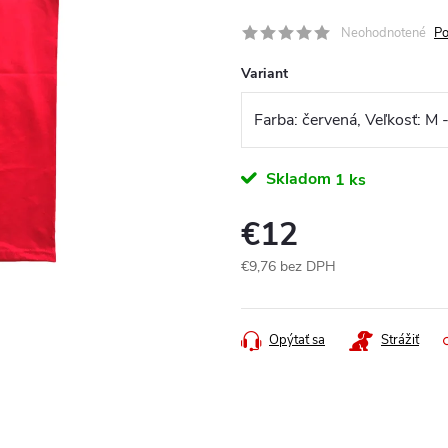
Neohodnotené
Po
Variant
Skladom
1 ks
€12
€9,76 bez DPH
Jednotková
cena:
Opýtať sa
Strážiť