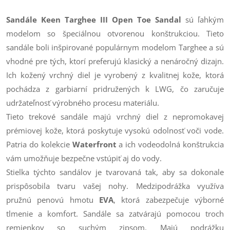
Sandále Keen Targhee III Open Toe Sandal
sú ľahkým
modelom so špeciálnou otvorenou konštrukciou. Tieto
sandále boli inšpirované populárnym modelom Targhee a sú
vhodné pre tých, ktorí preferujú klasický a nenáročný dizajn.
Ich kožený vrchný diel je vyrobený z kvalitnej kože, ktorá
pochádza z garbiarní pridružených k LWG, čo zaručuje
udržateľnosť výrobného procesu materiálu.
Tieto trekové sandále majú vrchný diel z nepromokavej
prémiovej kože, ktorá poskytuje vysokú odolnosť voči vode.
Patria do kolekcie
Waterfront
a ich vodeodolná konštrukcia
vám umožňuje bezpečne vstúpiť aj do vody.
Stielka týchto sandálov je tvarovaná tak, aby sa dokonale
prispôsobila tvaru vašej nohy. Medzipodrážka využíva
pružnú penovú hmotu
EVA
, ktorá zabezpečuje výborné
tlmenie a komfort. Sandále sa zatvárajú pomocou troch
remienkov so suchým zipsom. Majú podrážku