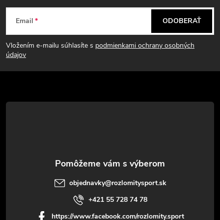
Z
Email
ODOBERAŤ
á
Vložením e-mailu súhlasíte s
podmienkami ochrany osobných
p
údajov
ä
t
i
e
objednavky
@
rozlomitysport.sk
+421 55 728 74 78
https://www.facebook.com/rozlomity.sport