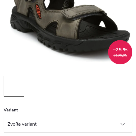
–25 %
€106,95
Variant