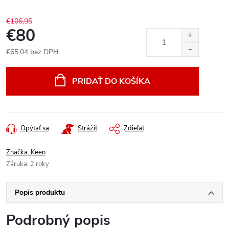
€106,95
€80
€65,04 bez DPH
Jednotková
cena:
PRIDAŤ DO KOŠÍKA
Opýtať sa
Strážiť
Zdieľať
Značka:
Keen
Záruka
:
2 roky
Popis produktu
Podrobný popis