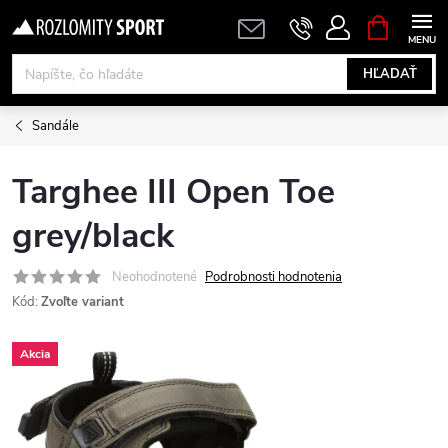
Prejsť
NÁKUPN
KOŠÍK
na
obsah
HĽADAŤ
Sandále
Targhee III Open Toe
grey/black
Neohodnotené
Podrobnosti hodnotenia
Kód:
Zvoľte variant
Akcia