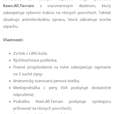
Keen.All.Terrain
s viacsmerovým dezénom, ktorý
zabezpečuje výbornú trakciu na rôznych povrchoch. Taktiež
obsahujú antimikrobiálnu úpravu, ktorá zabraňuje tvorbe
zápachu.
Vlastnosti:
Zvršok z LWG kože;
Rýchloschnúca podšívka;
Presné prispôsobenie sa nohe zabezpečuje zapínanie
na 3 suché zipsy;
Anatomicky tvarovaná penová stielka;
Medzipodrážka z peny EVA poskytuje dostatočné
odpruženie;
Podrážka Keen.All.Terrain poskytuje vynikajúcu
priľnavosť na rôznych povrchoch;