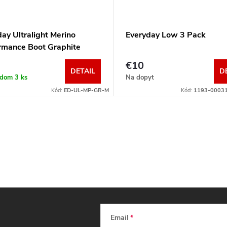
ay Ultralight Merino
Everyday Low 3 Pack
rmance Boot Graphite
€10
DETAIL
D
adom
3 ks
Na dopyt
Kód:
ED-UL-MP-GR-M
Kód:
1193-0003
Email