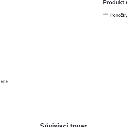
Produkt n
Ponožk
ylene
Súvisiaci tovar