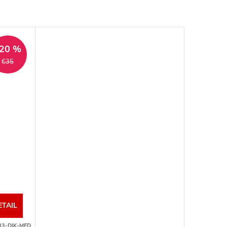
20 %
€35
ETAIL
83-DIK-MED