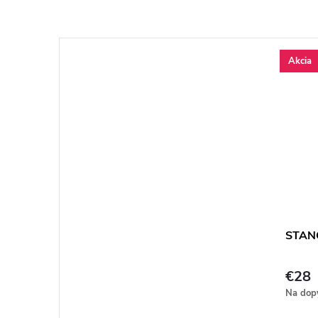
Akcia
STANC
€28
Na dop