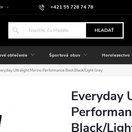
+421 55 728 74 78
ov
O nás
Kontakt
Hodnotenie obchodu
Odstúpiť od zmlu
objednavky@rozlomitysport.sk
HĽADAŤ
ové oblečenie
Športová obuv
Horolezectvo
eryday Ultralight Merino Performance Boot Black/Light Grey
Everyday U
Performan
Black/Ligh