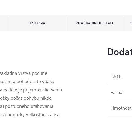
DISKUSIA
ZNAČKA
BRIDGEDALE
Dodat
ákladná vrstva pod iné
EAN
:
suchu a pohode a to vďaka
a na tele je príjemná ako sama
Farba
:
onožky počas pohybu nikde
uhou postupného uťahovania
Hmotnosť
 sú ponožky veľkostne stále a