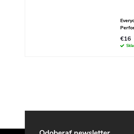
Everyd
Perfo
€16
Skl
Odoberať newsletter