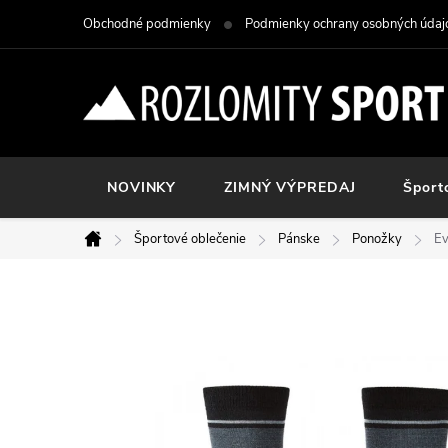
Prejsť
Obchodné podmienky
Podmienky ochrany osobných údaj
na
obsah
NOVINKY
ZIMNÝ VÝPREDAJ
Šport
Športové oblečenie
Pánske
Ponožky
Ev
Domov