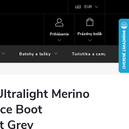
vy
EUR
NÁKUPNÝ
KOŠÍK
Prázdny košík
Prihlásenie
Batohy a tašky
Turistika a camping
ltralight Merino
ce Boot
t Grey