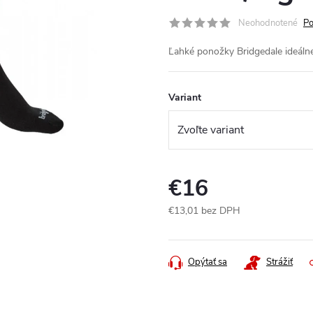
Neohodnotené
Po
Ľahké ponožky Bridgedale ideáln
Variant
€16
€13,01 bez DPH
Jednotková
cena:
Opýtať sa
Strážiť