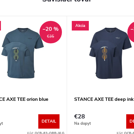
Akcia
–20 %
–
€35
E AXE TEE orion blue
STANCE AXE TEE deep ink
€28
DETAIL
D
yt
Na dopyt
Kód:
QCB-83-ORB-XLG
Kód:
QCB-