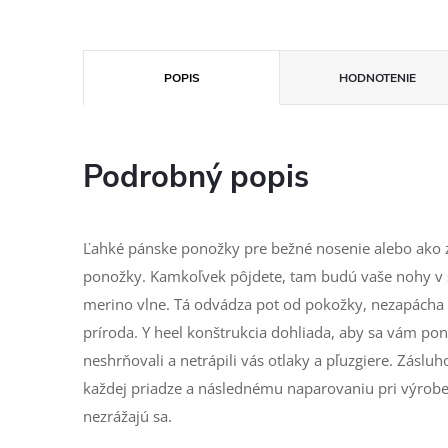
POPIS
HODNOTENIE
Podrobný popis
Ľahké pánske ponožky pre bežné nosenie alebo ako z
ponožky. Kamkoľvek pôjdete, tam budú vaše nohy v 
merino vlne. Tá odvádza pot od pokožky, nezapácha 
príroda. Y heel konštrukcia dohliada, aby sa vám p
neshrňovali a netrápili vás otlaky a pľuzgiere. Zásl
každej priadze a následnému naparovaniu pri výrobe
nezrážajú sa.