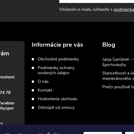
Vložením e-mailu súhlasíte s
podmienka
Informácie pre vás
Blog
Obchodné podmienky
Janja Garnbret – 
športovkyňa
Podmienky ochrany
osobných údajov
Starostlivosť a ú
@
rozlomi
membránového o
O nás
Prečo používať tu
Kontakt
74 78
Hodnotenie obchodu
faceboo
Odstúpiť od zmluvy
ity.spor
rt