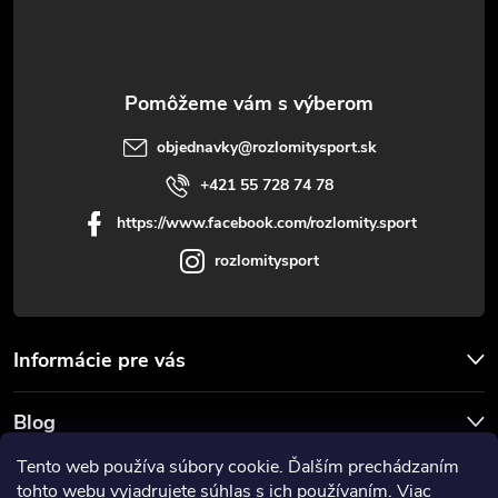
i
e
objednavky
@
rozlomitysport.sk
+421 55 728 74 78
https://www.facebook.com/rozlomity.sport
rozlomitysport
Informácie pre vás
Blog
Tento web používa súbory cookie. Ďalším prechádzaním
Prijímame online platby
tohto webu vyjadrujete súhlas s ich používaním. Viac