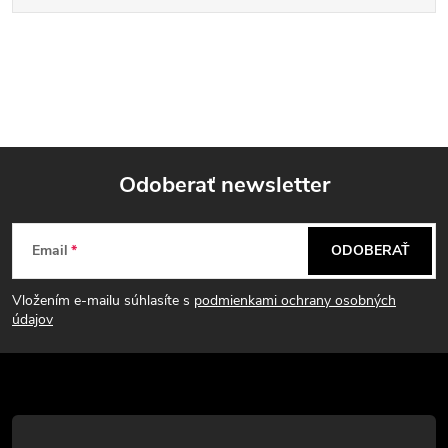
Odoberať newsletter
Z
Email
ODOBERAŤ
á
Vložením e-mailu súhlasíte s
podmienkami ochrany osobných
p
údajov
ä
t