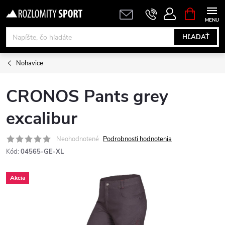
Prejsť
NÁKUPN
KOŠÍK
na
obsah
HĽADAŤ
Nohavice
CRONOS Pants grey
excalibur
Neohodnotené
Podrobnosti hodnotenia
Kód:
04565-GE-XL
Akcia