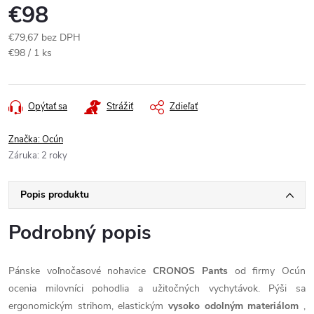
€98
€79,67 bez DPH
Jednotková
€98 / 1 ks
cena:
Opýtať sa
Strážiť
Zdieľať
Značka:
Ocún
Záruka
:
2 roky
Popis produktu
Podrobný popis
Pánske voľnočasové nohavice
CRONOS Pants
od firmy Ocún
ocenia milovníci pohodlia a užitočných vychytávok. Pýši sa
ergonomickým strihom, elastickým
vysoko odolným materiálom
,