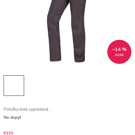
–14 %
€115
Položka bola vypredaná…
Na dopyt
€115