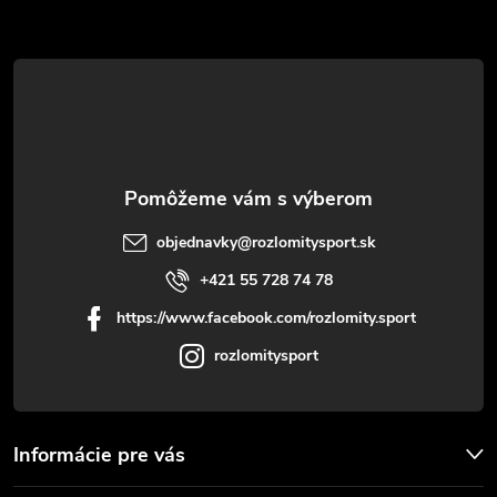
ä
t
i
e
objednavky
@
rozlomitysport.sk
+421 55 728 74 78
https://www.facebook.com/rozlomity.sport
rozlomitysport
Informácie pre vás