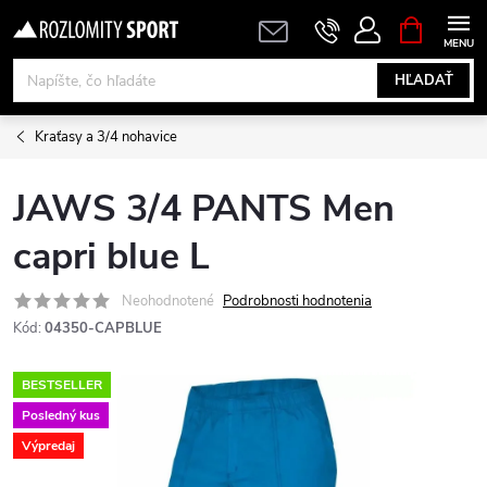
Prejsť
NÁKUPN
KOŠÍK
na
obsah
HĽADAŤ
Kraťasy a 3/4 nohavice
JAWS 3/4 PANTS Men
capri blue L
Neohodnotené
Podrobnosti hodnotenia
Kód:
04350-CAPBLUE
BESTSELLER
Posledný kus
Výpredaj