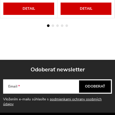
DETAIL
DETAIL
Odoberať newsletter
Z
Email
ODOBERAŤ
á
Vložením e-mailu súhlasíte s
podmienkami ochrany osobných
p
údajov