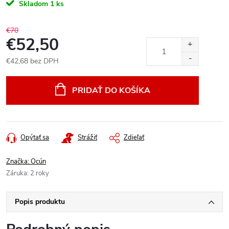
Skladom
1 ks
€70
€52,50
€42,68 bez DPH
Jednotková
cena:
PRIDAŤ DO KOŠÍKA
Opýtať sa
Strážiť
Zdieľať
Značka:
Ocún
Záruka
:
2 roky
Popis produktu