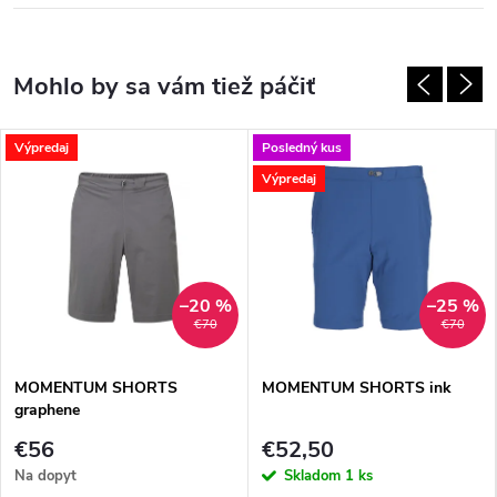
Výpredaj
Posledný kus
Výpredaj
–20 %
–25 %
€70
€70
MOMENTUM SHORTS
MOMENTUM SHORTS ink
graphene
€56
€52,50
Na dopyt
Skladom
1 ks