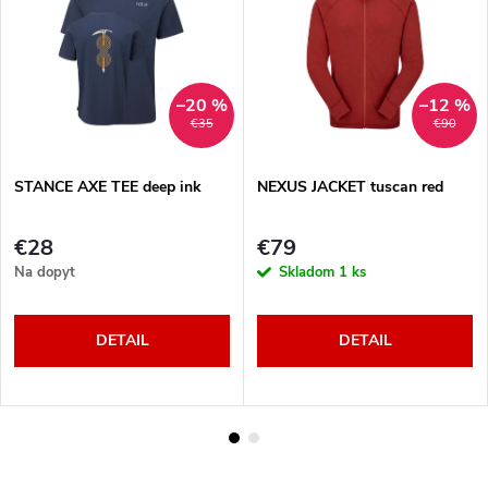
–20 %
–12 %
€35
€90
STANCE AXE TEE deep ink
NEXUS JACKET tuscan red
€28
€79
Na dopyt
Skladom
1 ks
DETAIL
DETAIL