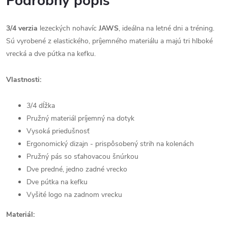
Podrobný popis
3/4 verzia
lezeckých nohavíc
JAWS
, ideálna na letné dni a tréning.
Sú vyrobené z elastického, príjemného materiálu a majú tri hlboké
vrecká a dve pútka na kefku.
Vlastnosti:
3/4 dĺžka
Pružný materiál príjemný na dotyk
Vysoká priedušnosť
Ergonomický dizajn - prispôsobený strih na kolenách
Pružný pás so sťahovacou šnúrkou
Dve predné, jedno zadné vrecko
Dve pútka na kefku
Vyšité logo na zadnom vrecku
Materiál: