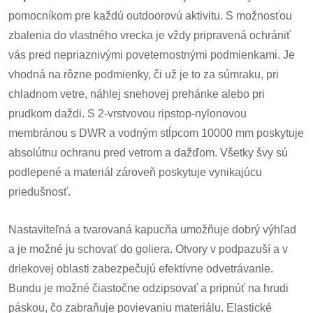
pomocníkom pre každú outdoorovú aktivitu. S možnosťou
zbalenia do vlastného vrecka je vždy pripravená ochrániť
vás pred nepriaznivými poveternostnými podmienkami. Je
vhodná na rôzne podmienky, či už je to za súmraku, pri
chladnom vetre, náhlej snehovej prehánke alebo pri
prudkom daždi. S 2-vrstvovou ripstop-nylonovou
membránou s DWR a vodným stĺpcom 10000 mm poskytuje
absolútnu ochranu pred vetrom a dažďom. Všetky švy sú
podlepené a materiál zároveň poskytuje vynikajúcu
priedušnosť.
Nastaviteľná a tvarovaná kapucňa umožňuje dobrý výhľad
a je možné ju schovať do goliera. Otvory v podpazuší a v
driekovej oblasti zabezpečujú efektívne odvetrávanie.
Bundu je možné čiastočne odzipsovať a pripnúť na hrudi
páskou, čo zabraňuje povievaniu materiálu. Elastické