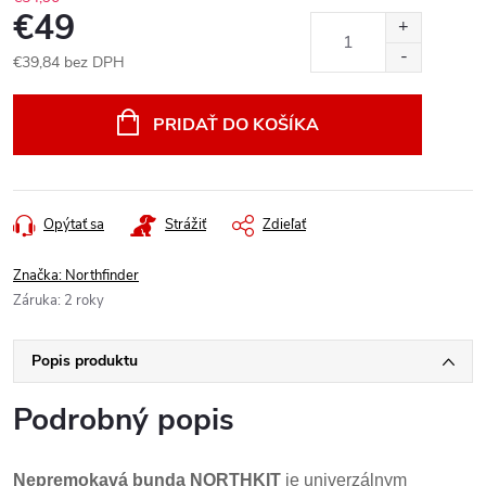
€49
€39,84 bez DPH
Jednotková
cena:
PRIDAŤ DO KOŠÍKA
Opýtať sa
Strážiť
Zdieľať
Značka:
Northfinder
Záruka
:
2 roky
Popis produktu
Podrobný popis
Nepremokavá bunda NORTHKIT
je univerzálnym