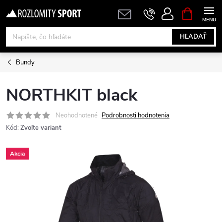
Prejsť
NÁKUPN
KOŠÍK
na
obsah
HĽADAŤ
Bundy
NORTHKIT black
Neohodnotené
Podrobnosti hodnotenia
Kód:
Zvoľte variant
Akcia