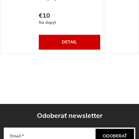
€10
Na dopyt
DETAIL
Odoberať newsletter
Z
Email
ODOBERAŤ