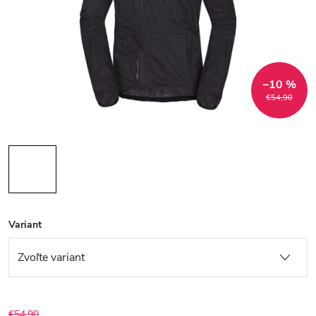
–10 %
€54,90
Variant
€54,90