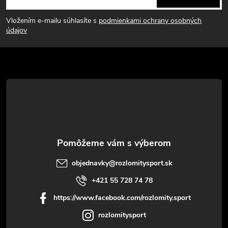
á
Vložením e-mailu súhlasíte s
podmienkami ochrany osobných
p
údajov
ä
t
i
e
objednavky
@
rozlomitysport.sk
+421 55 728 74 78
https://www.facebook.com/rozlomity.sport
rozlomitysport