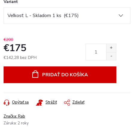
Variant
€200
€175
€142,28 bez DPH
Jednotková
cena:
PRIDAŤ DO KOŠÍKA
Opýtať sa
Strážiť
Zdieľať
Značka:
Rab
Záruka
:
2 roky