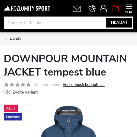
Prejsť
NÁKUPN
KOŠÍK
na
obsah
HĽADAŤ
Bundy
DOWNPOUR MOUNTAIN
JACKET tempest blue
Neohodnotené
Podrobnosti hodnotenia
Kód:
Zvoľte variant
Akcia
Novinka