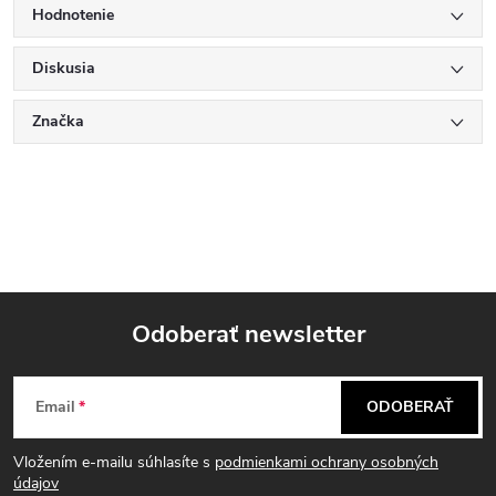
Hodnotenie
Diskusia
Značka
Odoberať newsletter
Z
Email
ODOBERAŤ
á
Vložením e-mailu súhlasíte s
podmienkami ochrany osobných
p
údajov