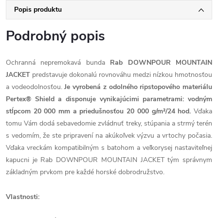
Popis produktu
Podrobný popis
Ochranná nepremokavá bunda
Rab DOWNPOUR MOUNTAIN
JACKET
predstavuje dokonalú rovnováhu medzi nízkou hmotnosťou
a vodeodolnosťou.
Je vyrobená z odolného ripstopového materiálu
Pertex® Shield a disponuje vynikajúcimi parametrami: vodným
stĺpcom 20 000 mm a priedušnosťou 20 000 g/m²/24 hod.
Vďaka
tomu Vám dodá sebavedomie zvládnuť treky, stúpania a strmý terén
s vedomím, že ste pripravení na akúkoľvek výzvu a vrtochy počasia.
Vďaka vreckám kompatibilným s batohom a veľkorysej nastaviteľnej
kapucni je Rab DOWNPOUR MOUNTAIN JACKET tým správnym
základným prvkom pre každé horské dobrodružstvo.
Vlastnosti: