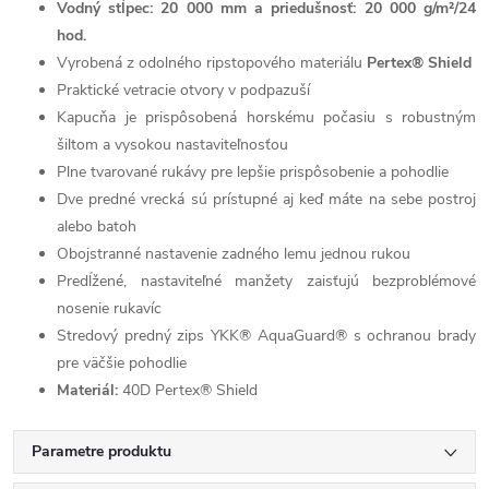
Vodný stĺpec: 20 000 mm a priedušnosť: 20 000 g/m²/24
hod.
Vyrobená z odolného ripstopového materiálu
Pertex® Shield
Praktické vetracie otvory v podpazuší
Kapucňa je prispôsobená horskému počasiu s robustným
šiltom a vysokou nastaviteľnosťou
Plne tvarované rukávy pre lepšie prispôsobenie a pohodlie
Dve predné vrecká sú prístupné aj keď máte na sebe postroj
alebo batoh
Obojstranné nastavenie zadného lemu jednou rukou
Predĺžené, nastaviteľné manžety zaisťujú bezproblémové
nosenie rukavíc
Stredový predný zips YKK® AquaGuard®
s ochranou brady
pre väčšie pohodlie
Materiál:
40D Pertex® Shield
Parametre produktu