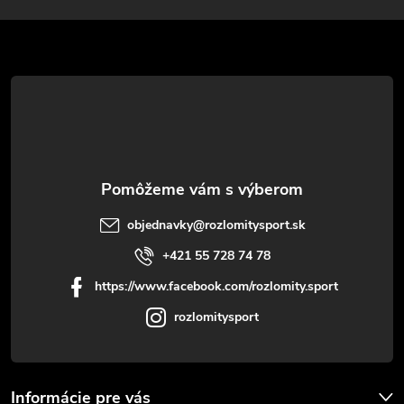
ä
t
i
e
objednavky
@
rozlomitysport.sk
+421 55 728 74 78
https://www.facebook.com/rozlomity.sport
rozlomitysport
Informácie pre vás