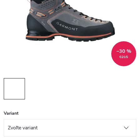
–30 %
€215
Variant