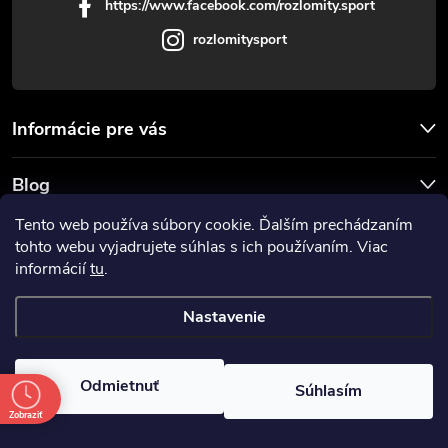
https://www.facebook.com/rozlomity.sport
rozlomitysport
Informácie pre vás
Blog
Tento web používa súbory cookie. Ďalším prechádzaním
Prijímame online platby
tohto webu vyjadrujete súhlas s ich používaním. Viac
informácií
tu
.
Nastavenie
Copyright 2026
Rozlomitysport
. Všetky práva vyhradené.
Odmietnuť
Súhlasím
Vytvoril Shoptet
Zobraziť