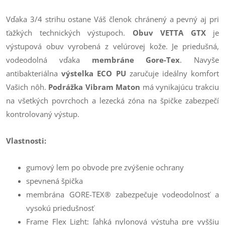
Vďaka 3/4 strihu ostane Váš členok chránený a pevný aj pri
ťažkých technických výstupoch.
Obuv VETTA GTX
je
výstupová obuv vyrobená z velúrovej kože. Je priedušná,
vodeodolná vďaka
membráne Gore-Tex
. Navyše
antibakteriálna
výstelka ECO PU
zaručuje ideálny komfort
Vašich nôh.
Podrážka Vibram Maton
má vynikajúcu trakciu
na všetkých povrchoch a lezecká zóna na špičke zabezpečí
kontrolovaný výstup.
Vlastnosti:
gumový lem po obvode pre zvýšenie ochrany
spevnená špička
membrána GORE-TEX® zabezpečuje vodeodolnosť a
vysokú priedušnosť
Frame Flex Light: ľahká nylonová výstuha pre vyššiu