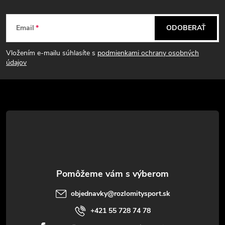
Z
Email
ODOBERAŤ
á
Vložením e-mailu súhlasíte s
podmienkami ochrany osobných
p
údajov
ä
t
i
e
objednavky
@
rozlomitysport.sk
+421 55 728 74 78