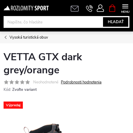
Prejsť
NÁKUPN
KOŠÍK
na
obsah
HĽADAŤ
Vysoká turistická obuv
VETTA GTX dark
grey/orange
Neohodnotené
Podrobnosti hodnotenia
Kód:
Zvoľte variant
Výpredaj