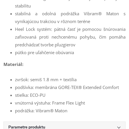
stabilitu
stabilná a odolná podrážka Vibram® Maton s
vynikajúcou trakciou v rôznom teréne
Heel Lock systém: pätná časť je pomocou šnúrovania
zafixovaná proti nechcenému pohybu, čím pomáha
predchádzať tvorbe pľuzgierov
pútko pre uľahčenie obúvania
Materiál:
zvršok: semiš 1.8 mm + textília
podšívka: membrána GORE-TEX® Extended Comfort
stielka: ECO-PU
vnútorná výstuha: Frame Flex Light
podrážka: Vibram® Maton
Parametre produktu