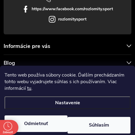
https://www.facebook.com/rozlomity.sport
rozlomitysport
Informácie pre vás
Blog
Tento web používa súbory cookie. Ďalším prechádzaním
Prijímame online platby
tohto webu vyjadrujete súhlas s ich používaním. Viac
informácií
tu
.
Nastavenie
Copyright 2026
Rozlomitysport
. Všetky práva vyhradené.
Odmietnuť
Súhlasím
Vytvoril Shoptet
Zobraziť