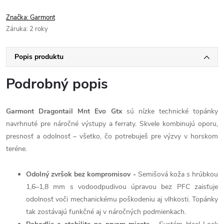
Značka:
Garmont
Záruka
:
2 roky
Popis produktu
Podrobný popis
Garmont Dragontail Mnt Evo Gtx
sú nízke technické topánky
navrhnuté pre náročné výstupy a ferraty. Skvele kombinujú oporu,
presnosť a odolnosť – všetko, čo potrebuješ pre výzvy v horskom
teréne.
Odolný zvršok bez kompromisov -
Semišová koža s hrúbkou
1,6–1,8 mm s vodoodpudivou úpravou bez PFC zaisťuje
odolnosť voči mechanickému poškodeniu aj vlhkosti. Topánky
tak zostávajú funkčné aj v náročných podmienkach.