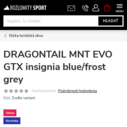
Prejsť
NÁKUPN
KOŠÍK
na
obsah
HĽADAŤ
Nízka turistická obuv
DRAGONTAIL MNT EVO
GTX insignia blue/frost
grey
Neohodnotené
Podrobnosti hodnotenia
Kód:
Zvoľte variant
Akcia
Novinka