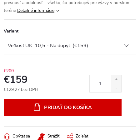
presnosť a odolnosť – všetko, čo potrebuješ pre výzvy v horskom
teréne
Detailné informácie
Variant
€200
€159
€129,27 bez DPH
Jednotková
cena:
PRIDAŤ DO KOŠÍKA
Opýtať sa
Strážiť
Zdieľať