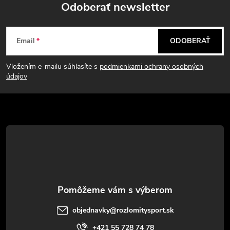
Odoberať newsletter
Z
Email
ODOBERAŤ
á
Vložením e-mailu súhlasíte s
podmienkami ochrany osobných
p
údajov
ä
t
i
e
objednavky
@
rozlomitysport.sk
+421 55 728 74 78