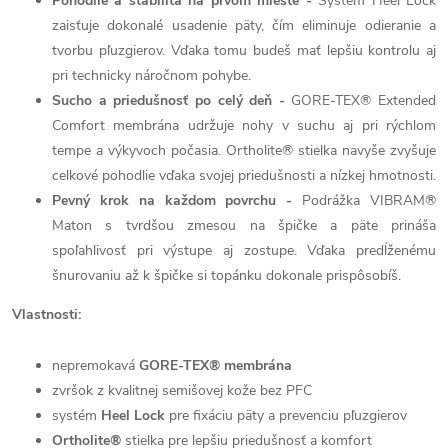
Pohodlie a stabilita na prvom mieste -
Systém Heel Lock
zaisťuje dokonalé usadenie päty, čím eliminuje odieranie a
tvorbu pľuzgierov. Vďaka tomu budeš mať lepšiu kontrolu aj
pri technicky náročnom pohybe.
Sucho a priedušnosť po celý deň -
GORE-TEX® Extended
Comfort membrána udržuje nohy v suchu aj pri rýchlom
tempe a výkyvoch počasia. Ortholite® stielka navyše zvyšuje
celkové pohodlie vďaka svojej priedušnosti a nízkej hmotnosti.
Pevný krok na každom povrchu -
Podrážka VIBRAM®
Maton s tvrdšou zmesou na špičke a päte prináša
spoľahlivosť pri výstupe aj zostupe. Vďaka predĺženému
šnurovaniu až k špičke si topánku dokonale prispôsobíš.
Vlastnosti:
nepremokavá
GORE-TEX® membrána
zvršok z kvalitnej semišovej kože bez PFC
systém
Heel Lock
pre fixáciu päty a prevenciu pľuzgierov
Ortholite®
stielka pre lepšiu priedušnosť a komfort