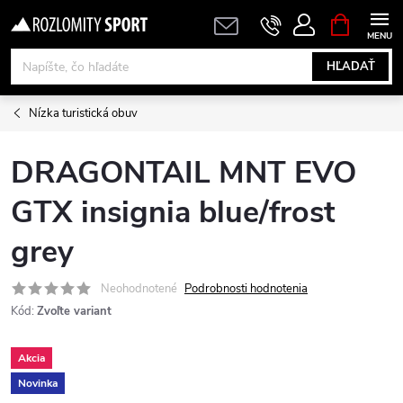
Prejsť
NÁKUPN
KOŠÍK
na
obsah
HĽADAŤ
Nízka turistická obuv
DRAGONTAIL MNT EVO
GTX insignia blue/frost
grey
Neohodnotené
Podrobnosti hodnotenia
Kód:
Zvoľte variant
Akcia
Novinka