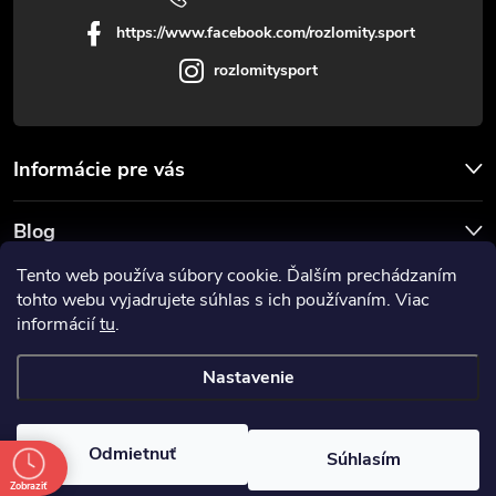
https://www.facebook.com/rozlomity.sport
rozlomitysport
Informácie pre vás
Blog
Tento web používa súbory cookie. Ďalším prechádzaním
Prijímame online platby
tohto webu vyjadrujete súhlas s ich používaním. Viac
informácií
tu
.
Nastavenie
Copyright 2026
Rozlomitysport
. Všetky práva vyhradené.
Odmietnuť
Súhlasím
Vytvoril Shoptet
Zobraziť