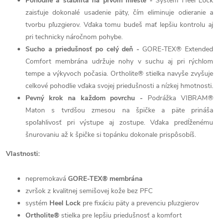
Pohodlie a stabilita na prvom mieste -
Systém Heel Lock
zaisťuje dokonalé usadenie päty, čím eliminuje odieranie a
tvorbu pľuzgierov. Vďaka tomu budeš mať lepšiu kontrolu aj
pri technicky náročnom pohybe.
Sucho a priedušnosť po celý deň -
GORE-TEX® Extended
Comfort membrána udržuje nohy v suchu aj pri rýchlom
tempe a výkyvoch počasia. Ortholite® stielka navyše zvyšuje
celkové pohodlie vďaka svojej priedušnosti a nízkej hmotnosti.
Pevný krok na každom povrchu -
Podrážka VIBRAM®
Maton s tvrdšou zmesou na špičke a päte prináša
spoľahlivosť pri výstupe aj zostupe. Vďaka predĺženému
šnurovaniu až k špičke si topánku dokonale prispôsobíš.
Vlastnosti:
nepremokavá
GORE-TEX® membrána
zvršok z kvalitnej semišovej kože bez PFC
systém
Heel Lock
pre fixáciu päty a prevenciu pľuzgierov
Ortholite®
stielka pre lepšiu priedušnosť a komfort