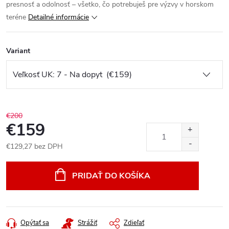
presnosť a odolnosť – všetko, čo potrebuješ pre výzvy v horskom
teréne
Detailné informácie
Variant
€200
€159
€129,27 bez DPH
Jednotková
cena:
PRIDAŤ DO KOŠÍKA
Opýtať sa
Strážiť
Zdieľať