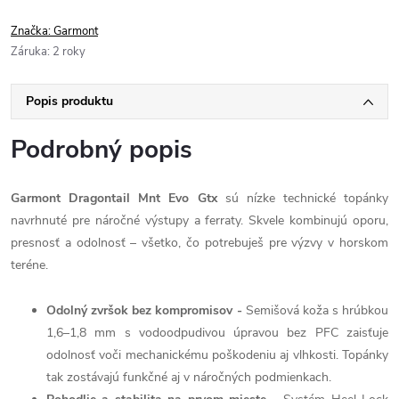
Značka:
Garmont
Záruka
:
2 roky
Popis produktu
Podrobný popis
Garmont Dragontail Mnt Evo Gtx
sú nízke technické topánky
navrhnuté pre náročné výstupy a ferraty. Skvele kombinujú oporu,
presnosť a odolnosť – všetko, čo potrebuješ pre výzvy v horskom
teréne.
Odolný zvršok bez kompromisov -
Semišová koža s hrúbkou
1,6–1,8 mm s vodoodpudivou úpravou bez PFC zaisťuje
odolnosť voči mechanickému poškodeniu aj vlhkosti. Topánky
tak zostávajú funkčné aj v náročných podmienkach.