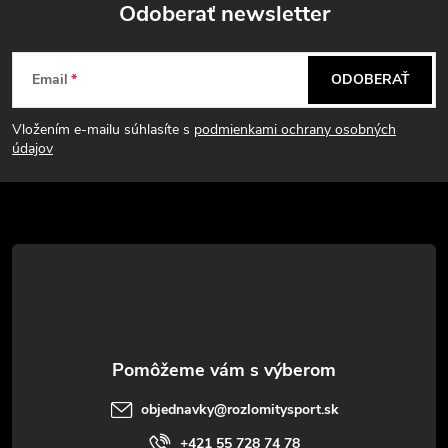
Odoberať newsletter
Z
Email
ODOBERAŤ
á
Vložením e-mailu súhlasíte s
podmienkami ochrany osobných
p
údajov
ä
t
i
e
objednavky
@
rozlomitysport.sk
+421 55 728 74 78