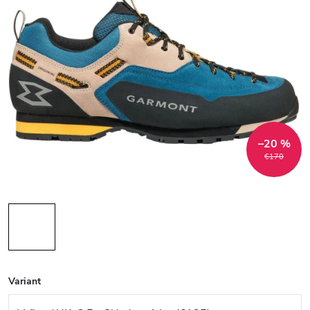
–20 %
€170
Variant