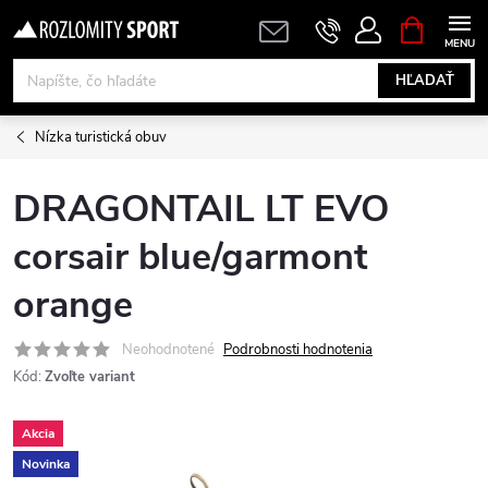
Prejsť
NÁKUPN
KOŠÍK
na
obsah
HĽADAŤ
Nízka turistická obuv
DRAGONTAIL LT EVO
corsair blue/garmont
orange
Neohodnotené
Podrobnosti hodnotenia
Kód:
Zvoľte variant
Akcia
Novinka