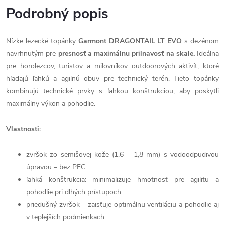
Podrobný popis
Nízke lezecké topánky
Garmont DRAGONTAIL LT EVO
s dezénom
navrhnutým pre
presnosť a maximálnu priľnavosť na skale.
I
deálna
pre horolezcov, turistov a milovníkov outdoorových aktivít, ktoré
hľadajú ľahkú a agilnú obuv pre technický terén. Tieto topánky
kombinujú technické prvky s ľahkou konštrukciou, aby poskytli
maximálny výkon a pohodlie.
Vlastnosti:
zvršok zo semišovej kože (1,6 – 1,8 mm) s vodoodpudivou
úpravou – bez PFC
ľahká konštrukcia: minimalizuje hmotnosť pre agilitu a
pohodlie pri dlhých prístupoch
priedušný zvršok - zaisťuje optimálnu ventiláciu a pohodlie aj
v teplejších podmienkach