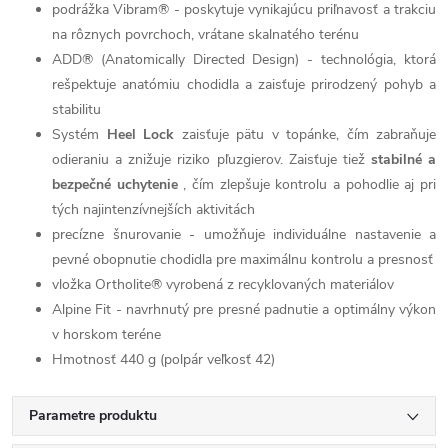
podrážka Vibram® - poskytuje vynikajúcu priľnavosť a trakciu
na rôznych povrchoch, vrátane skalnatého terénu
ADD® (Anatomically Directed Design) - technológia, ktorá
rešpektuje anatómiu chodidla a zaisťuje prirodzený pohyb a
stabilitu
Systém
Heel Lock
zaisťuje pätu v topánke, čím zabraňuje
odieraniu a znižuje riziko pľuzgierov. Zaisťuje tiež
stabilné a
bezpečné uchytenie
, čím zlepšuje kontrolu a pohodlie aj pri
tých najintenzívnejších aktivitách
precízne šnurovanie - umožňuje individuálne nastavenie a
pevné obopnutie chodidla pre maximálnu kontrolu a presnosť
vložka Ortholite®
vyrobená z recyklovaných materiálov
Alpine Fit - navrhnutý pre presné padnutie a optimálny výkon
v horskom teréne
Hmotnosť 440 g (polpár veľkosť 42)
Parametre produktu