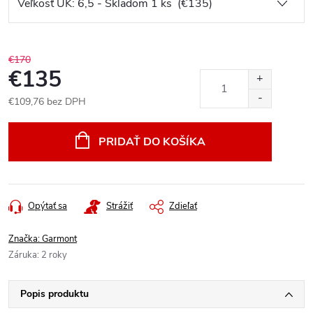
€170
€135
€109,76 bez DPH
Jednotková
cena:
PRIDAŤ DO KOŠÍKA
Opýtať sa
Strážiť
Zdieľať
Značka:
Garmont
Záruka
:
2 roky
Popis produktu