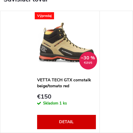
Výpredaj
–30 %
€215
VETTA TECH GTX cornstalk
beige/tomato red
€150
Skladom
1 ks
DETAIL