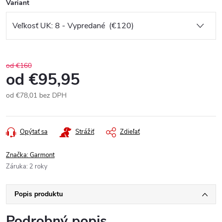
Variant
od €160
od
€95,95
od
€78,01
bez DPH
Jednotková
cena:
Opýtať sa
Strážiť
Zdieľať
Značka:
Garmont
Záruka
:
2 roky
Popis produktu
Podrobný popis