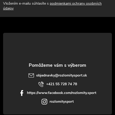
Vložením e-mailu súhlasíte s
podmienkami ochrany osobných
p
údajov
ä
t
i
e
objednavky
@
rozlomitysport.sk
+421 55 728 74 78
https://www.facebook.com/rozlomity.sport
rozlomitysport