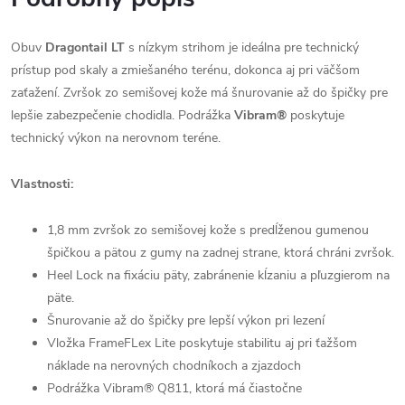
Obuv
Dragontail LT
s nízkym strihom je ideálna pre technický
prístup pod skaly a zmiešaného terénu, dokonca aj pri väčšom
zaťažení. Zvršok zo semišovej kože má šnurovanie až do špičky pre
lepšie zabezpečenie chodidla. Podrážka
Vibram®
poskytuje
technický výkon na nerovnom teréne.
Vlastnosti:
1,8 mm zvršok zo semišovej kože s predĺženou gumenou
špičkou a pätou z gumy na zadnej strane, ktorá chráni zvršok.
Heel Lock na fixáciu päty, zabránenie kĺzaniu a pľuzgierom na
päte.
Šnurovanie až do špičky pre lepší výkon pri lezení
Vložka FrameFLex Lite poskytuje stabilitu aj pri ťažšom
náklade na nerovných chodníkoch a zjazdoch
Podrážka Vibram® Q811, ktorá má čiastočne