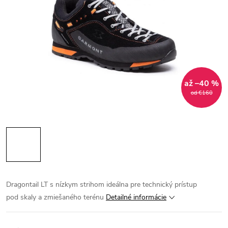
až –40 %
od €160
Dragontail LT s nízkym strihom ideálna pre technický prístup
pod skaly a zmiešaného terénu
Detailné informácie