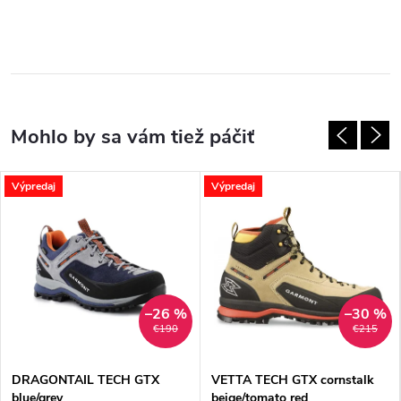
Výpredaj
Výpredaj
–26 %
–30 %
€190
€215
DRAGONTAIL TECH GTX
VETTA TECH GTX cornstalk
blue/grey
beige/tomato red