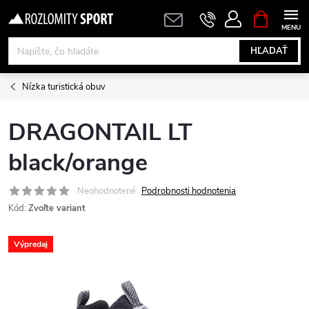
Prejsť
NÁKUPN
KOŠÍK
na
obsah
HĽADAŤ
Nízka turistická obuv
DRAGONTAIL LT
black/orange
Neohodnotené
Podrobnosti hodnotenia
Kód:
Zvoľte variant
Výpredaj