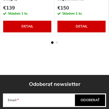
€139
€150
Skladom
1 ks
Skladom
1 ks
DETAIL
DETAIL
Odoberať newsletter
Z
Email
ODOBERAŤ
á