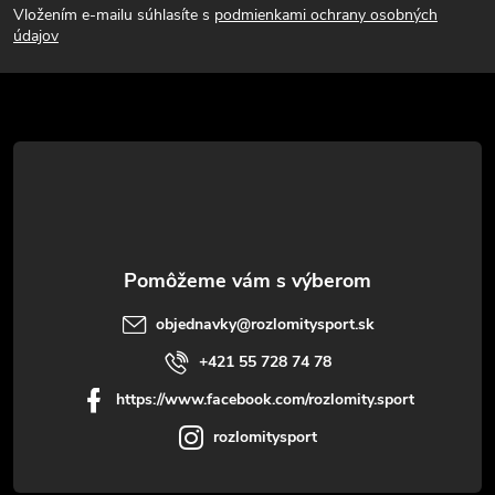
Vložením e-mailu súhlasíte s
podmienkami ochrany osobných
p
údajov
ä
t
i
e
objednavky
@
rozlomitysport.sk
+421 55 728 74 78
https://www.facebook.com/rozlomity.sport
rozlomitysport