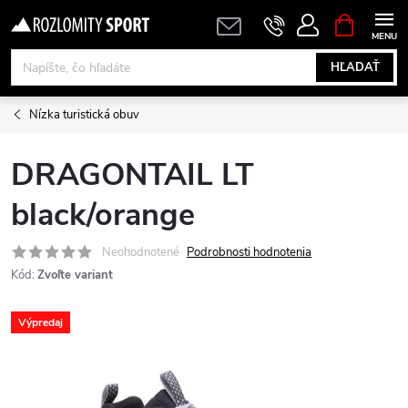
Prejsť
NÁKUPN
KOŠÍK
na
obsah
HĽADAŤ
Nízka turistická obuv
DRAGONTAIL LT
black/orange
Neohodnotené
Podrobnosti hodnotenia
Kód:
Zvoľte variant
Výpredaj