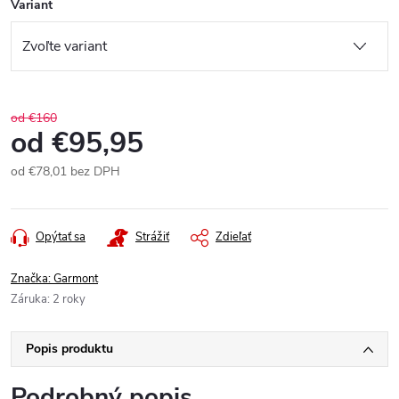
Variant
od €160
od
€95,95
od
€78,01
bez DPH
Jednotková
cena:
Opýtať sa
Strážiť
Zdieľať
Značka:
Garmont
Záruka
:
2 roky
Popis produktu
Podrobný popis