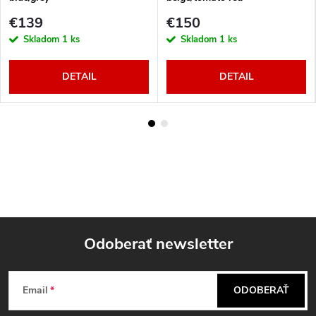
€139
€150
Skladom
1 ks
Skladom
1 ks
DETAIL
DETAIL
Odoberať newsletter
Z
Email
ODOBERAŤ
á