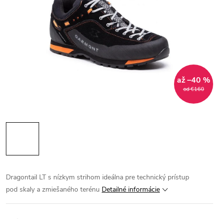
až –40 %
od €160
Dragontail LT s nízkym strihom ideálna pre technický prístup
pod skaly a zmiešaného terénu
Detailné informácie