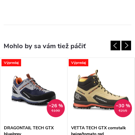
Výpredaj
Výpredaj
–26 %
–30 %
€190
€215
DRAGONTAIL TECH GTX
VETTA TECH GTX cornstalk
blue/grey
beige/tomato red