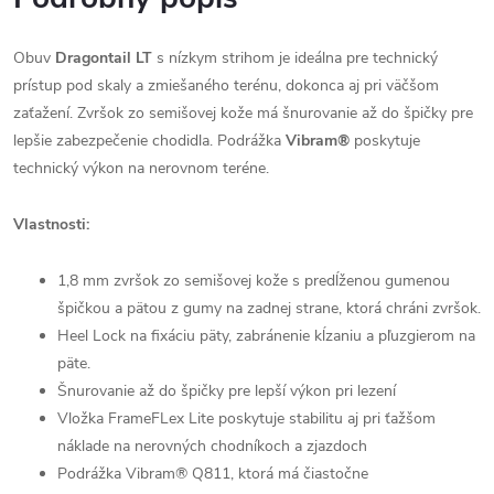
Obuv
Dragontail LT
s nízkym strihom je ideálna pre technický
prístup pod skaly a zmiešaného terénu, dokonca aj pri väčšom
zaťažení. Zvršok zo semišovej kože má šnurovanie až do špičky pre
lepšie zabezpečenie chodidla. Podrážka
Vibram®
poskytuje
technický výkon na nerovnom teréne.
Vlastnosti:
1,8 mm zvršok zo semišovej kože s predĺženou gumenou
špičkou a pätou z gumy na zadnej strane, ktorá chráni zvršok.
Heel Lock na fixáciu päty, zabránenie kĺzaniu a pľuzgierom na
päte.
Šnurovanie až do špičky pre lepší výkon pri lezení
Vložka FrameFLex Lite poskytuje stabilitu aj pri ťažšom
náklade na nerovných chodníkoch a zjazdoch
Podrážka Vibram® Q811, ktorá má čiastočne