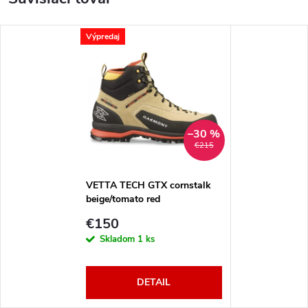
Výpredaj
–30 %
€215
VETTA TECH GTX cornstalk
beige/tomato red
€150
Skladom
1 ks
DETAIL