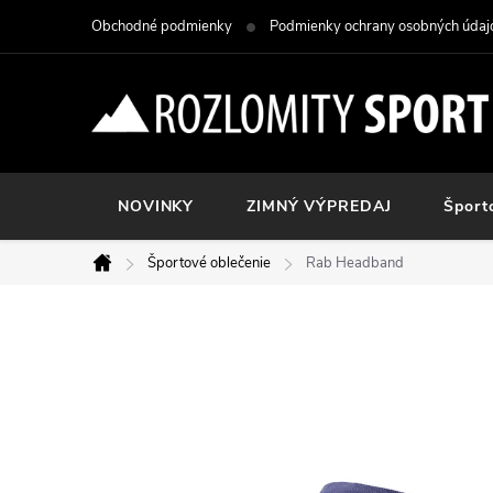
Prejsť
Obchodné podmienky
Podmienky ochrany osobných údaj
na
obsah
NOVINKY
ZIMNÝ VÝPREDAJ
Šport
Športové oblečenie
Rab Headband
Domov