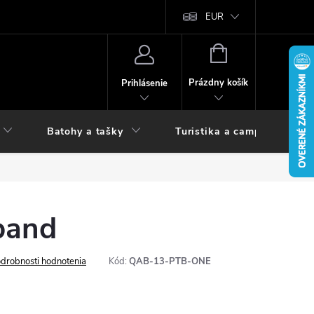
vy
EUR
NÁKUPNÝ
KOŠÍK
Prázdny košík
Prihlásenie
Batohy a tašky
Turistika a camping
band
drobnosti hodnotenia
Kód:
QAB-13-PTB-ONE