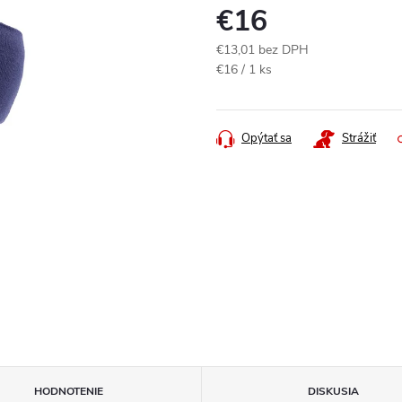
€16
€13,01 bez DPH
Jednotková
€16 / 1 ks
cena:
Opýtať sa
Strážiť
HODNOTENIE
DISKUSIA