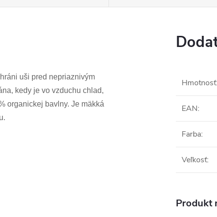
Dodat
hráni uši pred nepriaznivým
Hmotnosť
ána, kedy je vo vzduchu chlad,
0% organickej bavlny. Je mäkká
EAN
:
u.
Farba
:
Veľkosť
:
Produkt n