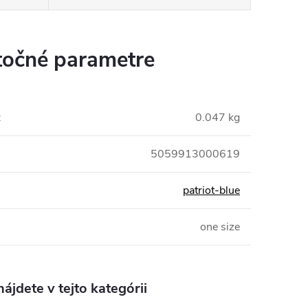
očné parametre
:
0.047 kg
5059913000619
patriot-blue
one size
ájdete v tejto kategórii