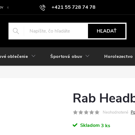
+421 55 728 74 78
ov
O nás
Kontakt
Hodnotenie obchodu
Odstúpiť od zmlu
objednavky@rozlomitysport.sk
HĽADAŤ
ové oblečenie
Športová obuv
Horolezectvo
Rab Head
Neohodnotené
Po
Skladom
3 ks