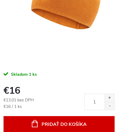
Skladom
1 ks
€16
€13,01 bez DPH
Jednotková
€16 / 1 ks
cena:
PRIDAŤ DO KOŠÍKA