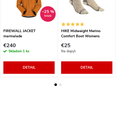
–25 %
€320
FIREWALL JACKET
HIKE Midweight Merino
marmalade
Comfort Boot Womens
natural
€240
€25
Skladom
1 ks
Na dopyt
DETAIL
DETAIL