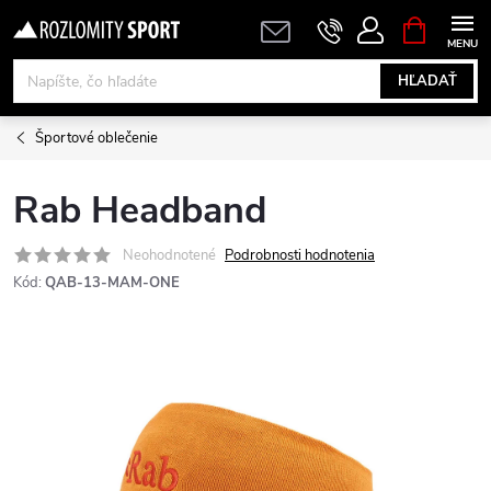
Prejsť
NÁKUPN
KOŠÍK
na
obsah
HĽADAŤ
Športové oblečenie
Rab Headband
Neohodnotené
Podrobnosti hodnotenia
Kód:
QAB-13-MAM-ONE