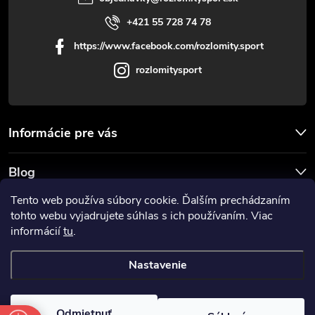
+421 55 728 74 78
https://www.facebook.com/rozlomity.sport
rozlomitysport
Informácie pre vás
Blog
Tento web používa súbory cookie. Ďalším prechádzaním
Prijímame online platby
tohto webu vyjadrujete súhlas s ich používaním. Viac
informácií
tu
.
Nastavenie
Copyright 2026
Rozlomitysport
. Všetky práva vyhradené.
Odmietnuť