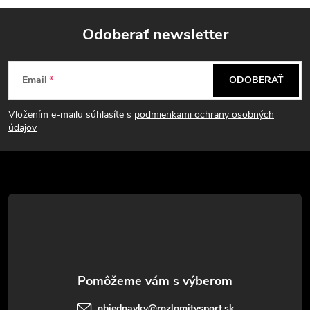
Odoberať newsletter
Z
Email
ODOBERAŤ
á
Vložením e-mailu súhlasíte s
podmienkami ochrany osobných
p
údajov
ä
t
i
e
objednavky
@
rozlomitysport.sk