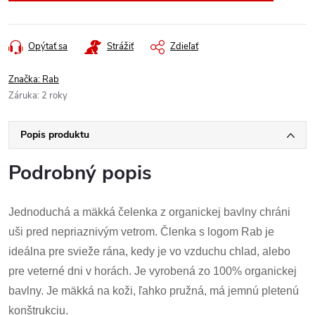
Opýtať sa
Strážiť
Zdieľať
Značka:
Rab
Záruka
:
2 roky
Popis produktu
Podrobný popis
Jednoduchá a mäkká čelenka z organickej bavlny chráni
uši pred nepriaznivým vetrom. Členka s logom Rab je
ideálna pre svieže rána, kedy je vo vzduchu chlad, alebo
pre veterné dni v horách. Je vyrobená zo 100% organickej
bavlny. Je mäkká na koži, ľahko pružná, má jemnú pletenú
konštrukciu.