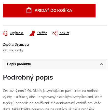
cena:
PRIDAŤ DO KOŠÍKA
Opýtať sa
Strážiť
Zdieľať
Značka:
Dromader
Záruka
:
2 roky
Popis produktu
Podrobný popis
Cestovný nosič QUOKKA je vynikajúcim partnerom na rodinné
výlety – krátke aj dlhé. Je vybavený niekoľkými vylepšeniami, ktoré
zvyšujú pohodlie pri používaní. Má odnímateľný vankúš pre Vaše
dieťa, takže krátke zdriemnutie na cestách už nie je problém!