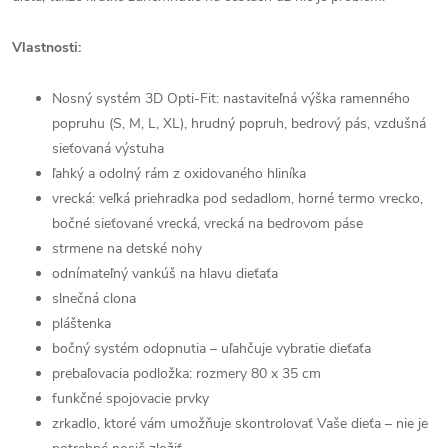
Vlastnosti:
Nosný systém 3D Opti-Fit: nastaviteľná výška ramenného
popruhu (S, M, L, XL), hrudný popruh, bedrový pás, vzdušná
sieťovaná výstuha
ľahký a odolný rám z oxidovaného hliníka
vrecká: veľká priehradka pod sedadlom, horné termo vrecko,
bočné sieťované vrecká, vrecká na bedrovom páse
strmene na detské nohy
odnímateľný vankúš na hlavu dieťaťa
slnečná clona
pláštenka
bočný systém odopnutia – uľahčuje vybratie dieťaťa
prebaľovacia podložka: rozmery 80 x 35 cm
funkčné spojovacie prvky
zrkadlo, ktoré vám umožňuje skontrolovať Vaše dieťa – nie je