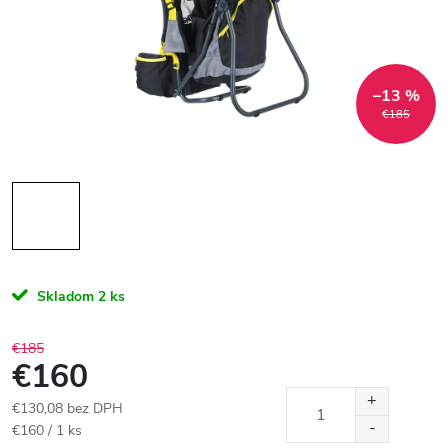
–13 %
€185
Skladom
2 ks
€185
€160
€130,08 bez DPH
Jednotková
€160 / 1 ks