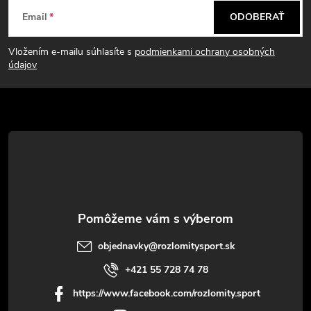
Z
Email
ODOBERAŤ
á
Vložením e-mailu súhlasíte s
podmienkami ochrany osobných
p
údajov
ä
t
i
e
objednavky
@
rozlomitysport.sk
+421 55 728 74 78
https://www.facebook.com/rozlomity.sport