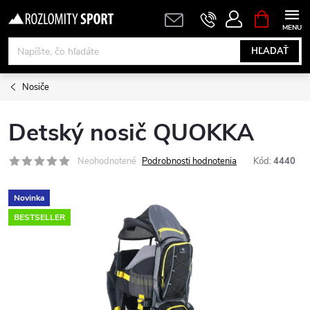
Prejsť
NÁKUPN
KOŠÍK
na
obsah
HĽADAŤ
Nosiče
Detský nosič QUOKKA
Neohodnotené
Podrobnosti hodnotenia
Kód:
4440
Novinka
BESTSELLER