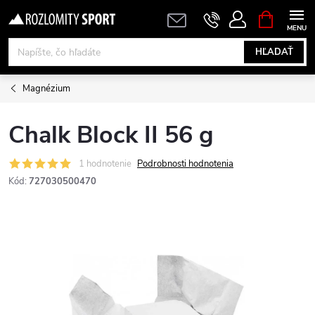
Prejsť
NÁKUPN
KOŠÍK
na
obsah
HĽADAŤ
Magnézium
Chalk Block II 56 g
1 hodnotenie
Podrobnosti hodnotenia
Kód:
727030500470