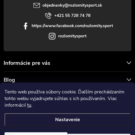
objednavky
@
rozlomitysport.sk
+421 55 728 74 78
https://www.facebook.com/rozlomity.sport
rozlomitysport
Informácie pre vás
Blog
Tento web používa súbory cookie. Ďalším prechádzaním
Prijímame online platby
tohto webu vyjadrujete súhlas s ich používaním. Viac
informácií
tu
.
Nastavenie
Copyright 2026
Rozlomitysport
. Všetky práva vyhradené.