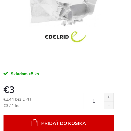
Skladom
>5 ks
€3
€2,44 bez DPH
Jednotková
€3 / 1 ks
cena:
PRIDAŤ DO KOŠÍKA