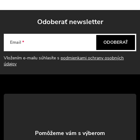
Odoberať newsletter
Z
Email
ODOBERAŤ
á
Vložením e-mailu súhlasíte s
podmienkami ochrany osobných
p
údajov
ä
t
i
e