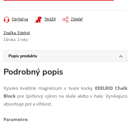
Opýtať sa
Strážiť
Zdieľať
Značka:
Edelrid
Záruka
:
2 roky
Popis produktu
Podrobný popis
Vysoko kvalitné magnézium v tvare kocky
EDELRID Chalk
Block
pre špičkový výkon na skale alebo v hale. Vynikajúco
absorbuje pot a vlhkosť.
Parametre: