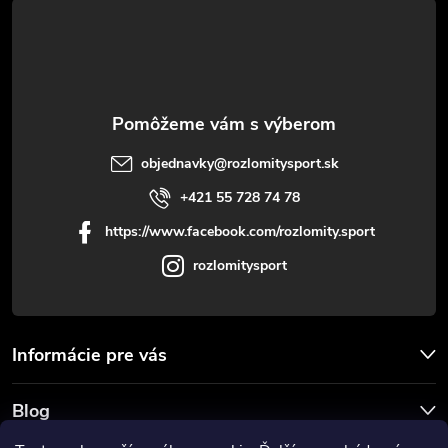
t
i
e
objednavky
@
rozlomitysport.sk
+421 55 728 74 78
https://www.facebook.com/rozlomity.sport
rozlomitysport
Informácie pre vás
Blog