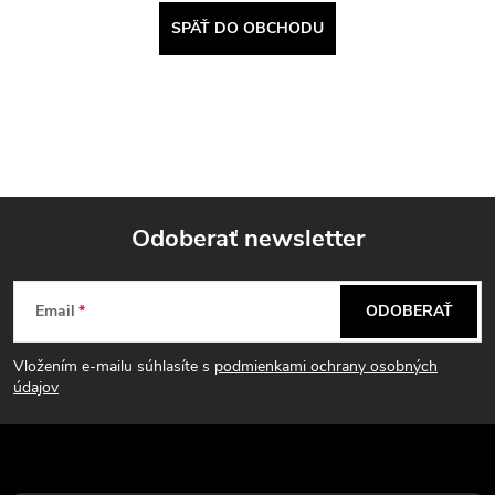
SPÄŤ DO OBCHODU
Odoberať newsletter
Z
Email
ODOBERAŤ
á
Vložením e-mailu súhlasíte s
podmienkami ochrany osobných
p
údajov
ä