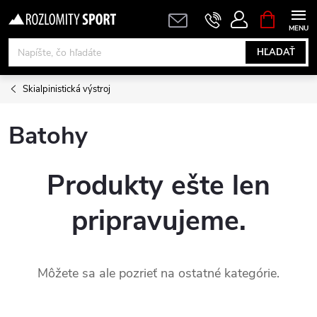
Prejsť
NÁKUPN
KOŠÍK
na
obsah
HĽADAŤ
Skialpinistická výstroj
Batohy
Produkty ešte len
pripravujeme.
Môžete sa ale pozrieť na ostatné kategórie.