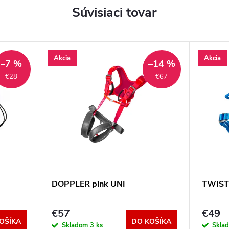
Súvisiaci tovar
Akcia
Akcia
–7 %
–14 %
€28
€67
DOPPLER pink UNI
TWIST 
€57
€49
OŠÍKA
DO KOŠÍKA
Skladom
3 ks
Skla