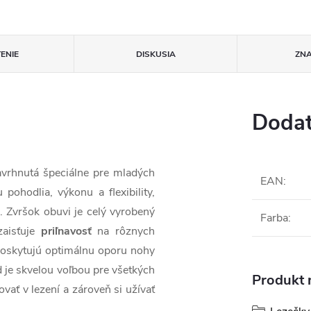
ENIE
DISKUSIA
ZN
Dodat
navrhnutá špeciálne pre mladých
EAN
:
pohodlia, výkonu a flexibility,
i. Zvršok obuvi je celý vyrobený
Farba
:
zaisťuje
priľnavosť
na rôznych
oskytujú optimálnu oporu nohy
d je skvelou voľbou pre všetkých
Produkt n
vať v lezení a zároveň si užívať