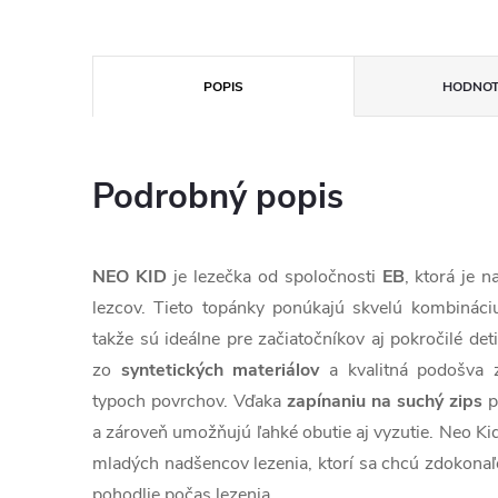
POPIS
HODNOT
Podrobný popis
NEO KID
je lezečka od spoločnosti
EB
, ktorá je 
lezcov. Tieto topánky ponúkajú skvelú kombináciu 
takže sú ideálne pre začiatočníkov aj pokročilé det
zo
syntetických materiálov
a kvalitná podošva 
typoch povrchov. Vďaka
zapínaniu na suchý zips
p
a zároveň umožňujú ľahké obutie aj vyzutie. Neo Ki
mladých nadšencov lezenia, ktorí sa chcú zdokonaľo
pohodlie počas lezenia.