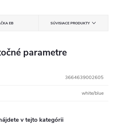
AČKA
EB
SÚVISIACE PRODUKTY
očné parametre
3664639002605
white/blue
ájdete v tejto kategórii