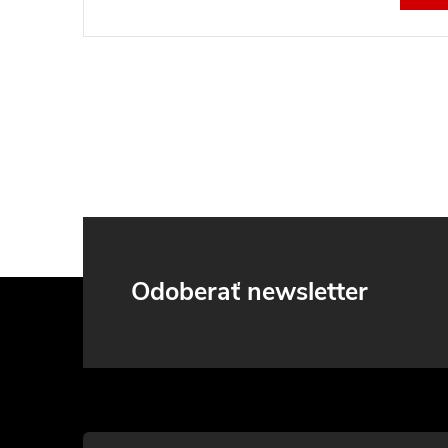
Z
Odoberať newsletter
á
p