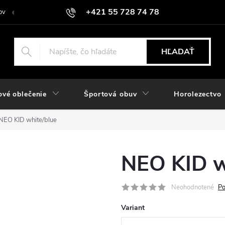
+421 55 728 74 78
ov
O nás
Kontakt
Hodnotenie obchodu
Odstúpiť od zmlu
objednavky@rozlomitysport.sk
HĽADAŤ
ové oblečenie
Športová obuv
Horolezectvo
NEO KID white/blue
NEO KID w
Neohodnotené
Po
Variant