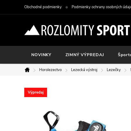
Prejsť
Obchodné podmienky
Podmienky ochrany osobných údaj
na
obsah
NOVINKY
ZIMNÝ VÝPREDAJ
Šport
Horolezectvo
Lezecká výstroj
Lezečky
Domov
Výpredaj