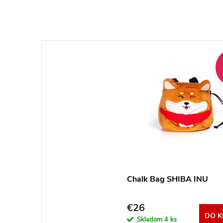
Chalk Bag SHIBA INU
€26
DO K
Skladom
4 ks