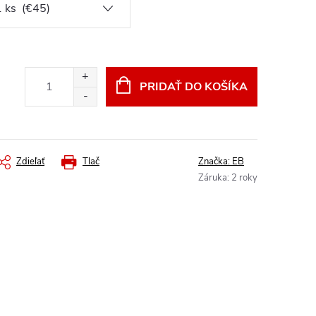
PRIDAŤ DO KOŠÍKA
Zdieľať
Tlač
Značka:
EB
Záruka
:
2 roky