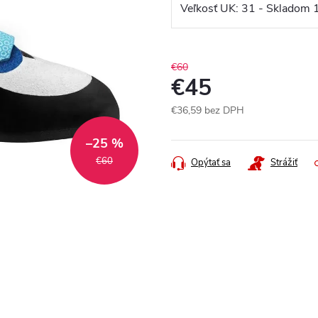
€60
€45
€36,59 bez DPH
Jednotková
–25 %
cena:
€60
Opýtať sa
Strážiť