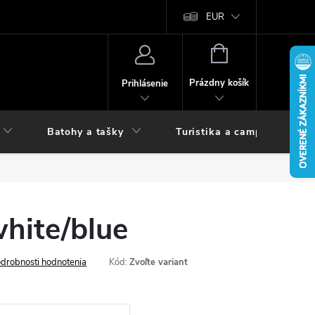
vy
EUR
NÁKUPNÝ
KOŠÍK
Prázdny košík
Prihlásenie
Batohy a tašky
Turistika a camping
hite/blue
drobnosti hodnotenia
Kód:
Zvoľte variant