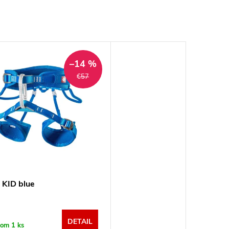
–14 %
€57
KID blue
DETAIL
dom
1 ks