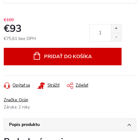
€109
€93
€75,61 bez DPH
Jednotková
cena:
PRIDAŤ DO KOŠÍKA
Opýtať sa
Strážiť
Zdieľať
Značka:
Ocún
Záruka
:
2 roky
Popis produktu