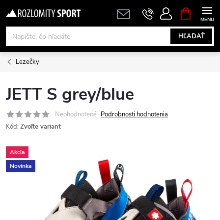
Prejsť
NÁKUPN
KOŠÍK
na
obsah
HĽADAŤ
Lezečky
JETT S grey/blue
Neohodnotené
Podrobnosti hodnotenia
Kód:
Zvoľte variant
Akcia
Novinka