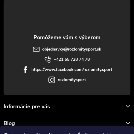
t
i
e
objednavky
@
rozlomitysport.sk
+421 55 728 74 78
https://www.facebook.com/rozlomity.sport
rozlomitysport
Informácie pre vás
Blog