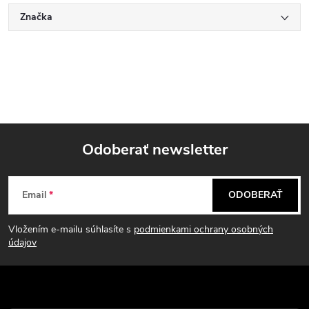
Značka
Odoberať newsletter
Z
Email
ODOBERAŤ
á
Vložením e-mailu súhlasíte s
podmienkami ochrany osobných
p
údajov
ä