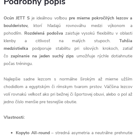
Podrobný popis
Ocún JETT S
je ideálnou voľbou
pre mierne pokročilých lezcov a
boulderistov,
ktorí hľadajú rovnováhu medzi výkonom a
pohodlím.
Rozdelená podošva
zaisťuje vysokú flexibilitu v oblasti
klenby a citlivosť na malých stupoch.
Tuhšia
medzistielka
podporuje stabilitu pri silových krokoch, zatiaľ
čo
zapínanie na jeden suchý zips
umožňuje rýchle dotiahnutie
počas tréningu.
Najlepšie sadne lezcom s normálne širokým až mierne užším
chodidlom a egyptským či rímskym tvarom prstov. Väčšina lezcov
volí rovnakú veľkosť ako pri bežnej či športovej obuvi, alebo o pol až
jedno číslo menšie pre tesnejšie obutie.
Vlastnosti:
Kopyto All-round
– stredná asymetria a neutrálne prehnutie