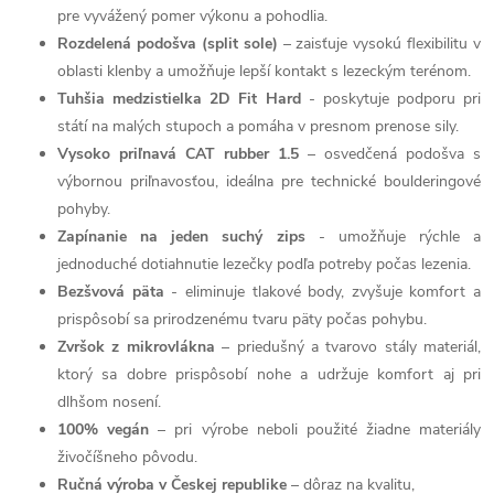
pre vyvážený pomer výkonu a pohodlia.
Rozdelená podošva (split sole)
– zaisťuje vysokú flexibilitu v
oblasti klenby a umožňuje lepší kontakt s lezeckým terénom.
Tuhšia medzistielka 2D Fit Hard
- poskytuje podporu pri
státí na malých stupoch a pomáha v presnom prenose sily.
Vysoko priľnavá CAT rubber 1.5
– osvedčená podošva s
výbornou priľnavosťou, ideálna pre technické boulderingové
pohyby.
Zapínanie na jeden suchý zips
- umožňuje rýchle a
jednoduché dotiahnutie lezečky podľa potreby počas lezenia.
Bezšvová päta
- eliminuje tlakové body, zvyšuje komfort a
prispôsobí sa prirodzenému tvaru päty počas pohybu.
Zvršok z mikrovlákna
– priedušný a tvarovo stály materiál,
ktorý sa dobre prispôsobí nohe a udržuje komfort aj pri
dlhšom nosení.
100% vegán
– pri výrobe neboli použité žiadne materiály
živočíšneho pôvodu.
Ručná výroba v Českej republike
– dôraz na kvalitu,