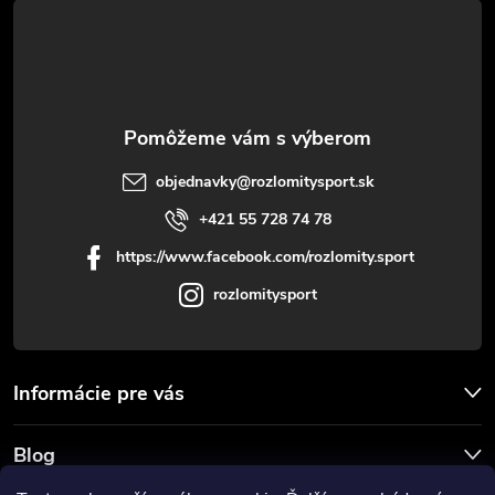
t
i
e
objednavky
@
rozlomitysport.sk
+421 55 728 74 78
https://www.facebook.com/rozlomity.sport
rozlomitysport
Informácie pre vás
Blog