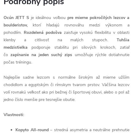
Podrobný popis
Ocún JETT S
je ideálnou voľbou
pre mierne pokročilých lezcov a
boulderistov,
ktorí hľadajú rovnováhu medzi výkonom a
pohodlím.
Rozdelená podošva
zaisťuje vysokú flexibilitu v oblasti
klenby a citlivosť na malých stupoch.
Tuhšia
medzistielka
podporuje stabilitu pri silových krokoch, zatiaľ
čo
zapínanie na jeden suchý zips
umožňuje rýchle dotiahnutie
počas tréningu.
Najlepšie sadne lezcom s normálne širokým až mierne užším
chodidlom a egyptským či rímskym tvarom prstov. Väčšina lezcov
volí rovnakú veľkosť ako pri bežnej či športovej obuvi, alebo o pol až
jedno číslo menšie pre tesnejšie obutie.
Vlastnosti:
Kopyto All-round
– stredná asymetria a neutrálne prehnutie