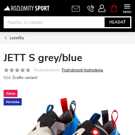
Prejsť
NÁKUPN
KOŠÍK
na
obsah
HĽADAŤ
Lezečky
JETT S grey/blue
Neohodnotené
Podrobnosti hodnotenia
Kód:
Zvoľte variant
Akcia
Novinka