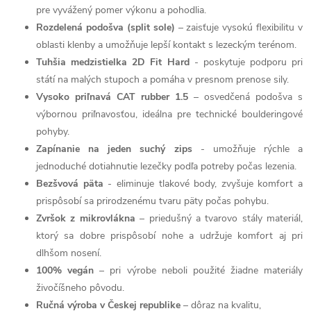
pre vyvážený pomer výkonu a pohodlia.
Rozdelená podošva (split sole)
– zaisťuje vysokú flexibilitu v
oblasti klenby a umožňuje lepší kontakt s lezeckým terénom.
Tuhšia medzistielka 2D Fit Hard
- poskytuje podporu pri
státí na malých stupoch a pomáha v presnom prenose sily.
Vysoko priľnavá CAT rubber 1.5
– osvedčená podošva s
výbornou priľnavosťou, ideálna pre technické boulderingové
pohyby.
Zapínanie na jeden suchý zips
- umožňuje rýchle a
jednoduché dotiahnutie lezečky podľa potreby počas lezenia.
Bezšvová päta
- eliminuje tlakové body, zvyšuje komfort a
prispôsobí sa prirodzenému tvaru päty počas pohybu.
Zvršok z mikrovlákna
– priedušný a tvarovo stály materiál,
ktorý sa dobre prispôsobí nohe a udržuje komfort aj pri
dlhšom nosení.
100% vegán
– pri výrobe neboli použité žiadne materiály
živočíšneho pôvodu.
Ručná výroba v Českej republike
– dôraz na kvalitu,