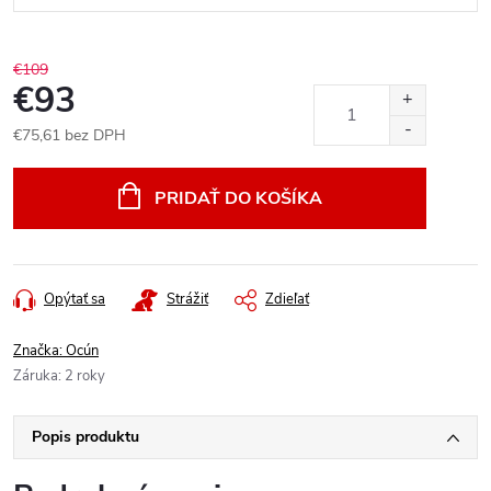
€109
€93
€75,61 bez DPH
Jednotková
cena:
PRIDAŤ DO KOŠÍKA
Opýtať sa
Strážiť
Zdieľať
Značka:
Ocún
Záruka
:
2 roky
Popis produktu