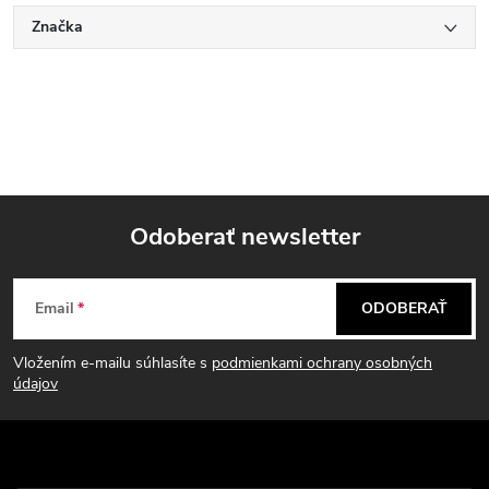
Značka
Odoberať newsletter
Z
Email
ODOBERAŤ
á
Vložením e-mailu súhlasíte s
podmienkami ochrany osobných
p
údajov
ä