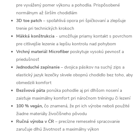
pre vyvážený pomer výkonu a pohodlia. Prispôsobené
normálnym až širším chodidlám
3D toe patch
– spoľahlivá opora pri špičkovaní a zlepšuje
trenie pri technických krokoch
Mäkká konštrukcia
- umožňuje priamy kontakt s povrchom
pre citlivejšie lezenie a lepšiu kontrolu nad pohybom
Vrchný materiál Microfiber
poskytuje vysokú pevnosť a
priedušnosť
Jednoduché zapínanie
– dvojica pásikov na suchý zips a
elastický jazyk lezečky skvele obopnú chodidlo bez toho, aby
obmedzili komfort
Bezšvová päta
ponúka pohodlie aj pri dlhšom nosení a
zaisťuje maximálny komfort pri náročnom tréningu či lezení
100 % vegán,
čo znamená, že pri ich výrobe neboli použité
žiadne materiály živočíšneho pôvodu
Ručná výroba v ČR
– precízne remeselné spracovanie
zaručuje dlhú životnosť a maximálny výkon