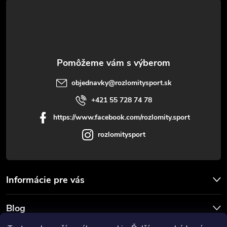
t
i
e
objednavky
@
rozlomitysport.sk
+421 55 728 74 78
https://www.facebook.com/rozlomity.sport
rozlomitysport
Informácie pre vás
Blog