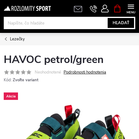
Prejsť
NÁKUPN
KOŠÍK
na
obsah
HĽADAŤ
Lezečky
HAVOC petrol/green
Neohodnotené
Podrobnosti hodnotenia
Kód:
Zvoľte variant
Akcia