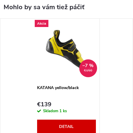
Akcia
–7 %
€150
KATANA yellow/black
€139
Skladom
1 ks
DETAIL