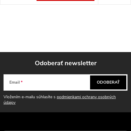
Odoberať newsletter
Z
Email
ODOBERAŤ
á
Vložením e-mailu súhlasíte s
podmienkami ochrany osobných
p
údajov
ä