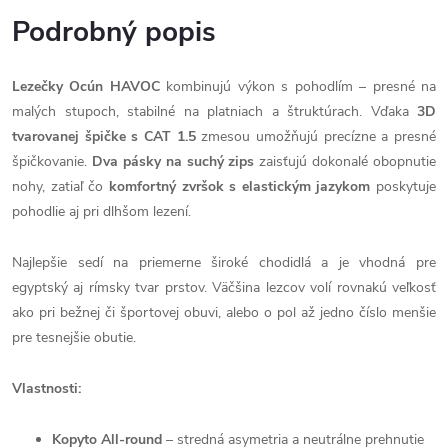
Podrobný popis
Lezečky Ocún HAVOC
kombinujú výkon s pohodlím – presné na
malých stupoch, stabilné na platniach a štruktúrach. Vďaka
3D
tvarovanej špičke s CAT 1.5
zmesou umožňujú precízne a presné
špičkovanie.
Dva pásky na suchý zips
zaisťujú dokonalé obopnutie
nohy, zatiaľ čo
komfortný zvršok s elastickým jazykom
poskytuje
pohodlie aj pri dlhšom lezení.
Najlepšie sedí na priemerne široké chodidlá a je vhodná pre
egyptský aj rímsky tvar prstov. Väčšina lezcov volí rovnakú veľkosť
ako pri bežnej či športovej obuvi, alebo o pol až jedno číslo menšie
pre tesnejšie obutie.
Vlastnosti:
Kopyto All-round
– stredná asymetria a neutrálne prehnutie