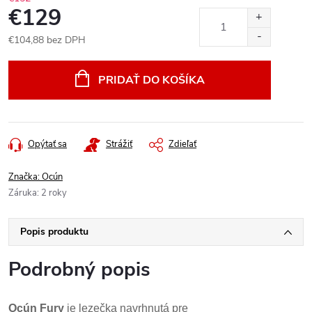
€129
€104,88 bez DPH
Jednotková
cena:
PRIDAŤ DO KOŠÍKA
Opýtať sa
Strážiť
Zdieľať
Značka:
Ocún
Záruka
:
2 roky
Popis produktu
Podrobný popis
Ocún Fury
je lezečka navrhnutá pre