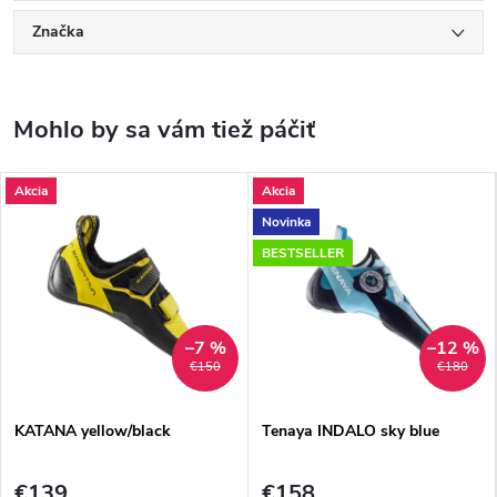
Značka
Akcia
Akcia
Novinka
BESTSELLER
–7 %
–12 %
€150
€180
KATANA yellow/black
Tenaya INDALO sky blue
€139
€158