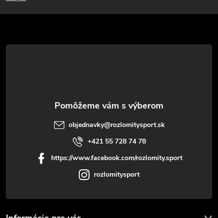
p
ä
t
i
e
objednavky
@
rozlomitysport.sk
+421 55 728 74 78
https://www.facebook.com/rozlomity.sport
rozlomitysport