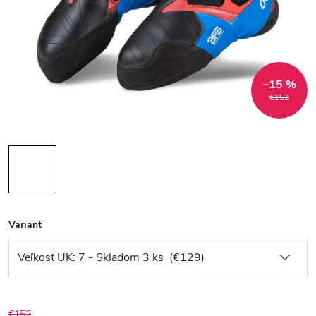
–15 %
€152
Variant
€152