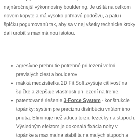
najnáročnejší výkonnostný bouldering. Je ušitá na celkom
novom kopyte a má vysoko priľnavú podošvu, a pätu i
špičku pogumovanú tak, aby sa v nej všetky technické kroky
dali urobiť s maximálnou istotou.
agresívne prehnutie potrebné pri lezení veľmi
previslých ciest a boulderov
mäkká medzistielka 2D Fit Soft zvyšuje citlivosť na
špičke a zlepšuje vlastnosti pri lezení na trenie.
patentované riešenie
3-Force System
- konštrukcie
topánky: systém pre precíznu distribúciu vnútorného
pnutia. Eliminuje nežiaducu torziu lezečky na stupoch.
Výsledným efektom je dokonalá fixácia nohy v
topánke a maximalna stabilita na malých stupoch a