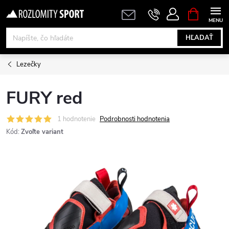
Prejsť
NÁKUPN
KOŠÍK
na
obsah
HĽADAŤ
Lezečky
FURY red
1 hodnotenie
Podrobnosti hodnotenia
Kód:
Zvoľte variant