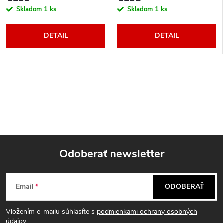
Skladom
1 ks
Skladom
1 ks
DETAIL
DETAIL
Odoberať newsletter
Z
Email
ODOBERAŤ
á
Vložením e-mailu súhlasíte s
podmienkami ochrany osobných
údajov