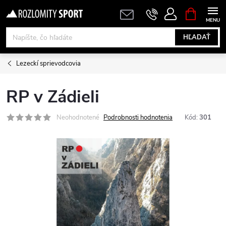
Prejsť
NÁKUPN
KOŠÍK
na
obsah
HĽADAŤ
Lezeckí sprievodcovia
RP v Zádieli
Neohodnotené
Podrobnosti hodnotenia
Kód:
301