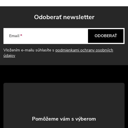
Odoberať newsletter
Z
Email
ODOBERAŤ
á
Vložením e-mailu súhlasíte s
podmienkami ochrany osobných
p
údajov
ä
t
i
e