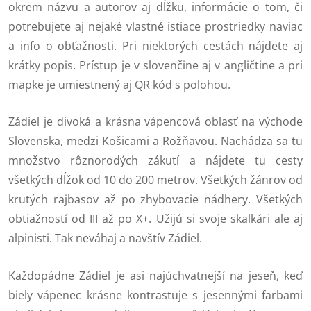
okrem názvu a autorov aj dĺžku, informácie o tom, či
potrebujete aj nejaké vlastné istiace prostriedky naviac
a info o obťažnosti. Pri niektorých cestách nájdete aj
krátky popis. Prístup je v slovenčine aj v angličtine a pri
mapke je umiestnený aj QR kód s polohou.
Zádiel je divoká a krásna vápencová oblasť na východe
Slovenska, medzi Košicami a Rožňavou. Nachádza sa tu
množstvo rôznorodých zákutí a nájdete tu cesty
všetkých dĺžok od 10 do 200 metrov. Všetkých žánrov od
krutých rajbasov až po zhybovacie nádhery. Všetkých
obtiažností od III až po X+. Užijú si svoje skalkári ale aj
alpinisti. Tak neváhaj a navštív Zádiel.
Každopádne Zádiel je asi najúchvatnejší na jeseň, keď
biely vápenec krásne kontrastuje s jesennými farbami