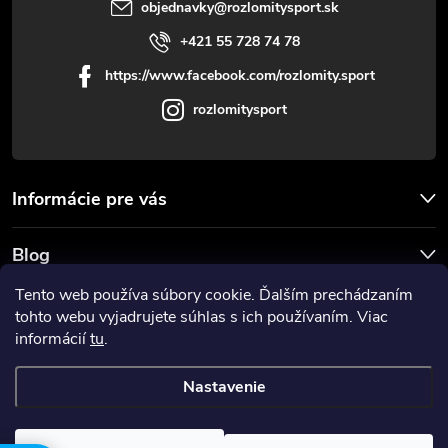
objednavky
@
rozlomitysport.sk
+421 55 728 74 78
https://www.facebook.com/rozlomity.sport
rozlomitysport
Informácie pre vás
Blog
Tento web používa súbory cookie. Ďalším prechádzaním
Prijímame online platby
tohto webu vyjadrujete súhlas s ich používaním. Viac
informácií
tu
.
Nastavenie
Copyright 2026
Rozlomitysport
. Všetky práva vyhradené.