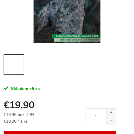
Skladom
>5 ks
€19,90
€18,95 bez DPH
Jednotková
€19,90 / 1 ks
cena: