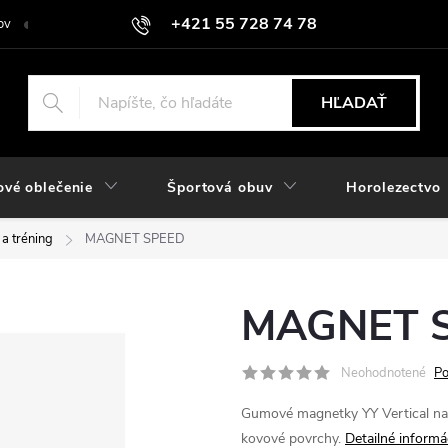
+421 55 728 74 78
ov
O nás
Kontakt
Hodnotenie obchodu
Odstúpiť od zmlu
objednavky@rozlomitysport.sk
HĽADAŤ
ové oblečenie
Športová obuv
Horolezectvo
a tréning
MAGNET SPEED
MAGNET 
Neohodnotené
Po
Gumové magnetky YY Vertical na 
kovové povrchy.
Detailné informá