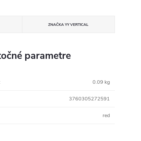
ZNAČKA
YY VERTICAL
očné parametre
:
0.09 kg
3760305272591
red