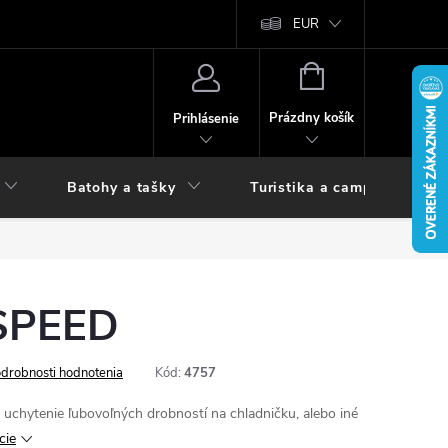
vy
EUR
NÁKUPNÝ
KOŠÍK
Prázdny košík
Prihlásenie
Batohy a tašky
Turistika a camping
SPEED
drobnosti hodnotenia
Kód:
4757
uchytenie ľubovoľných drobností na chladničku, alebo iné
cie