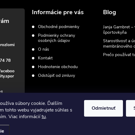
Informácie pre vás
Blog
Obchodné podmienky
Janja Garnbret – 
športovkyňa
Podmienky ochrany
osobných údajov
Starostlivosť a ú
@
rozlomi
membránového o
O nás
Prečo používať tu
Kontakt
74 78
Hodnotenie obchodu
faceboo
Odstúpiť od zmluvy
ity.spor
rt
oužíva súbory cookie. Ďalším
Odmietnuť
m tohto webu vyjadrujete súhlas s
ním. Viac informácií
tu
.
ie