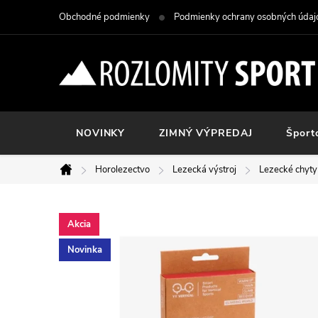
Prejsť
Obchodné podmienky
Podmienky ochrany osobných údaj
na
obsah
NOVINKY
ZIMNÝ VÝPREDAJ
Šport
Horolezectvo
Lezecká výstroj
Lezecké chyty 
Domov
Akcia
Novinka