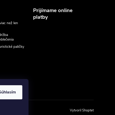
Prijímame online
platby
viac než len
držba
blečenia
ristické paličky
Súhlasím
Vytvoril Shoptet