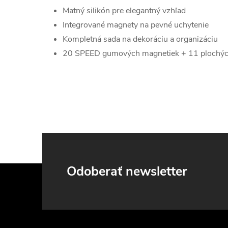
Matný silikón pre elegantný vzhľad
Integrované magnety na pevné uchytenie
Kompletná sada na dekoráciu a organizáciu
20 SPEED gumových magnetiek + 11 plochýc
Z
Odoberať newsletter
á
p