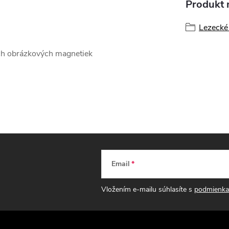
Produkt n
Lezecké 
h obrázkových magnetiek
Email
Vložením e-mailu súhlasíte s
podmienka