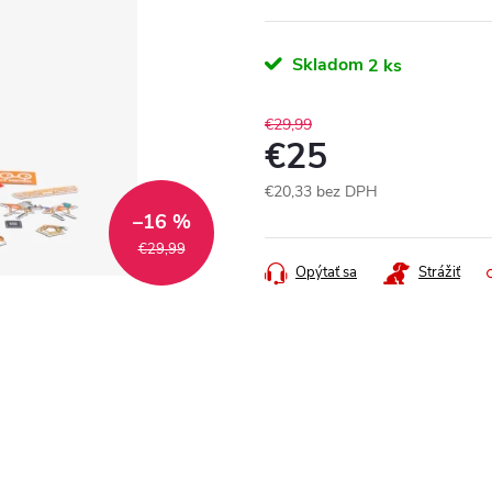
Skladom
2 ks
€29,99
€25
€20,33 bez DPH
Jednotková
–16 %
cena:
€29,99
Opýtať sa
Strážiť