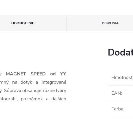
HODNOTENIE
DISKUSIA
Dodat
tov
MAGNET SPEED od YY
Hmotnosť
emný na dotyk a integrované
. Súprava obsahuje rôzne tvary
EAN
:
otografií, poznámok a ďalších
Farba
: