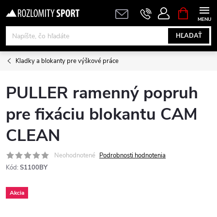
Prejsť
NÁKUPN
KOŠÍK
na
obsah
HĽADAŤ
Kladky a blokanty pre výškové práce
PULLER ramenný popruh
pre fixáciu blokantu CAM
CLEAN
Neohodnotené
Podrobnosti hodnotenia
Kód:
S1100BY
Akcia