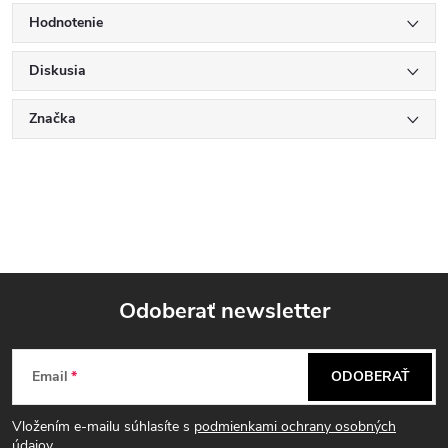
Hodnotenie
Diskusia
Značka
Odoberať newsletter
Z
Email
ODOBERAŤ
á
Vložením e-mailu súhlasíte s
podmienkami ochrany osobných
údajov