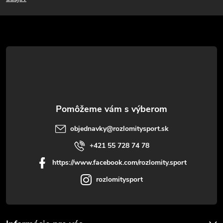
p
ä
t
i
e
objednavky
@
rozlomitysport.sk
+421 55 728 74 78
https://www.facebook.com/rozlomity.sport
rozlomitysport