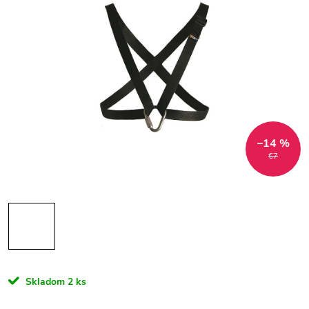
–14 %
€7
Skladom
2 ks