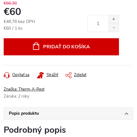
€66,30
€60
€48,78 bez DPH
Jednotková
€60 / 1 ks
cena:
PRIDAŤ DO KOŠÍKA
Opýtať sa
Strážiť
Zdieľať
Značka:
Therm-A-Rest
Záruka
:
2 roky
Popis produktu
Podrobný popis