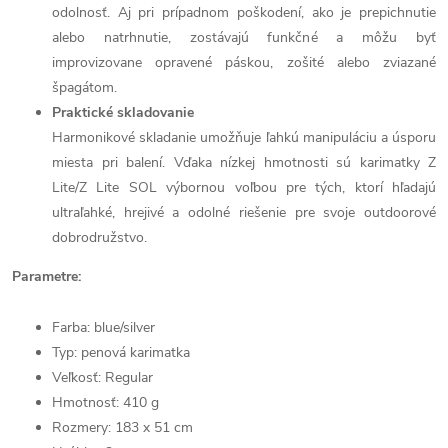
odolnosť. Aj pri prípadnom poškodení, ako je prepichnutie
alebo natrhnutie, zostávajú funkčné a môžu byť
improvizovane opravené páskou, zošité alebo zviazané
špagátom.
Praktické skladovanie
Harmonikové skladanie umožňuje ľahkú manipuláciu a úsporu
miesta pri balení. Vďaka nízkej hmotnosti sú karimatky Z
Lite/Z Lite SOL výbornou voľbou pre tých, ktorí hľadajú
ultraľahké, hrejivé a odolné riešenie pre svoje outdoorové
dobrodružstvo.
Parametre:
Farba: blue/silver
Typ: penová karimatka
Veľkosť: Regular
Hmotnosť: 410 g
Rozmery: 183 x 51 cm