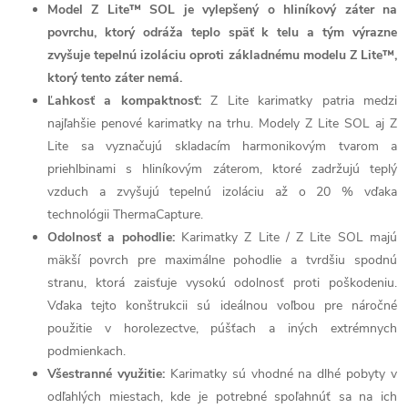
Model Z Lite™ SOL je vylepšený o hliníkový záter na
povrchu, ktorý odráža teplo späť k telu a tým výrazne
zvyšuje tepelnú izoláciu oproti základnému modelu Z Lite™,
ktorý tento záter nemá.
Ľahkosť a kompaktnosť:
Z Lite karimatky patria medzi
najľahšie penové karimatky na trhu. Modely Z Lite SOL aj Z
Lite sa vyznačujú skladacím harmonikovým tvarom a
priehlbinami s hliníkovým záterom, ktoré zadržujú teplý
vzduch a zvyšujú tepelnú izoláciu až o 20 % vďaka
technológii ThermaCapture.
Odolnosť a pohodlie:
Karimatky Z Lite / Z Lite SOL majú
mäkší povrch pre maximálne pohodlie a tvrdšiu spodnú
stranu, ktorá zaisťuje vysokú odolnosť proti poškodeniu.
Vďaka tejto konštrukcii sú ideálnou voľbou pre náročné
použitie v horolezectve, púšťach a iných extrémnych
podmienkach.
Všestranné využitie:
Karimatky sú vhodné na dlhé pobyty v
odľahlých miestach, kde je potrebné spoľahnúť sa na ich