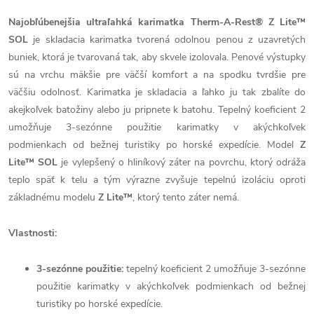
Najobľúbenejšia ultraľahká karimatka Therm-A-Rest® Z Lite™
SOL
je skladacia karimatka tvorená odolnou penou z uzavretých
buniek, ktorá je tvarovaná tak, aby skvele izolovala. Penové výstupky
sú na vrchu mäkšie pre väčší komfort a na spodku tvrdšie pre
väčšiu odolnosť. Karimatka je skladacia a ľahko ju tak zbalíte do
akejkoľvek batožiny alebo ju pripnete k batohu. Tepelný koeficient 2
umožňuje 3-sezónne použitie karimatky v akýchkoľvek
podmienkach od bežnej turistiky po horské expedície.
Model
Z
Lite™ SOL
je vylepšený o hliníkový záter na povrchu, ktorý odráža
teplo späť k telu a tým výrazne zvyšuje tepelnú izoláciu oproti
základnému modelu
Z Lite™
, ktorý tento záter nemá.
Vlastnosti:
3-sezónne použitie:
tepelný koeficient 2 umožňuje 3-sezónne
použitie karimatky v akýchkoľvek podmienkach od bežnej
turistiky po horské expedície.