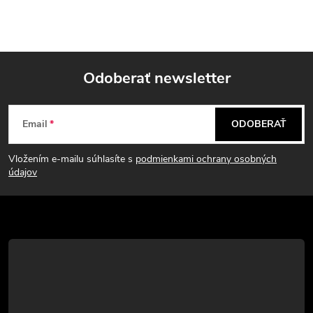
Odoberať newsletter
Z
Email
ODOBERAŤ
á
Vložením e-mailu súhlasíte s
podmienkami ochrany osobných
p
údajov
ä
t
i