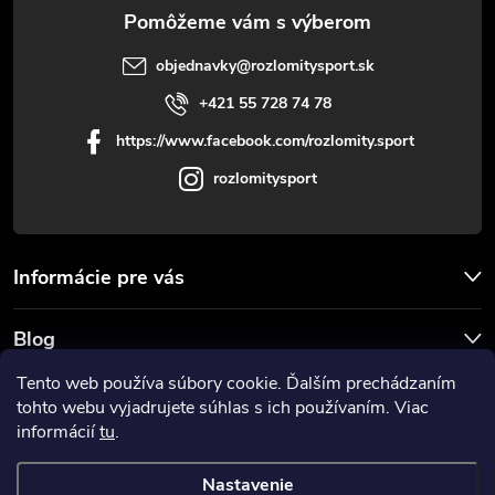
e
objednavky
@
rozlomitysport.sk
+421 55 728 74 78
https://www.facebook.com/rozlomity.sport
rozlomitysport
Informácie pre vás
Blog
Tento web používa súbory cookie. Ďalším prechádzaním
Prijímame online platby
tohto webu vyjadrujete súhlas s ich používaním. Viac
informácií
tu
.
Nastavenie