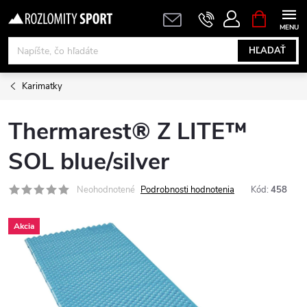
Prejsť
NÁKUPN
KOŠÍK
na
obsah
HĽADAŤ
Karimatky
Thermarest® Z LITE™
SOL blue/silver
Neohodnotené
Podrobnosti hodnotenia
Kód:
458
Akcia