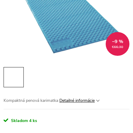
–9 %
€66,30
Kompaktná penová karimatka
Detailné informácie
Skladom
4 ks