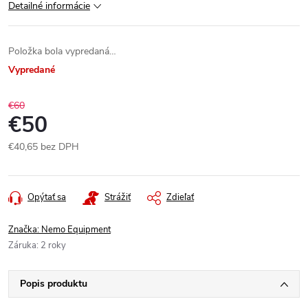
Detailné informácie
Položka bola vypredaná…
Vypredané
€60
€50
€40,65 bez DPH
Jednotková
cena:
Opýtať sa
Strážiť
Zdieľať
Značka:
Nemo Equipment
Záruka
:
2 roky
Popis produktu