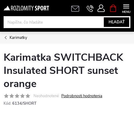
Prejsť
NÁKUPN
KOŠÍK
na
obsah
HĽADAŤ
Karimatky
Karimatka SWITCHBACK
Insulated SHORT sunset
orange
Neohodnotené
Podrobnosti hodnotenia
Kód:
6134/SHORT