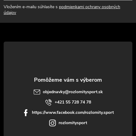
á
Vložením e-mailu súhlasíte s
podmienkami ochrany osobných
p
údajov
ä
t
i
e
objednavky
@
rozlomitysport.sk
+421 55 728 74 78
https://www.facebook.com/rozlomity.sport
rozlomitysport