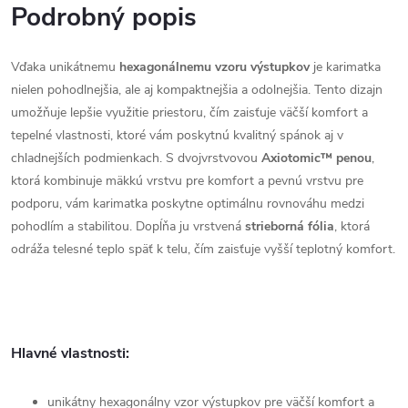
Podrobný popis
Vďaka unikátnemu
hexagonálnemu vzoru
výstupkov
je karimatka
nielen pohodlnejšia, ale aj kompaktnejšia a odolnejšia. Tento dizajn
umožňuje lepšie využitie priestoru, čím zaisťuje väčší komfort a
tepelné vlastnosti, ktoré vám poskytnú kvalitný spánok aj v
chladnejších podmienkach. S dvojvrstvovou
Axiotomic™ penou
,
ktorá kombinuje mäkkú vrstvu pre komfort a pevnú vrstvu pre
podporu, vám karimatka poskytne optimálnu rovnováhu medzi
pohodlím a stabilitou. Dopĺňa ju vrstvená
strieborná fólia
, ktorá
odráža telesné teplo späť k telu, čím zaisťuje vyšší teplotný komfort.
Hlavné vlastnosti:
unikátny hexagonálny vzor výstupkov pre väčší komfort a