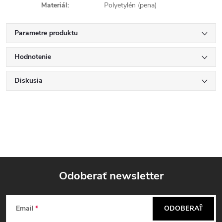
Materiál
:
Polyetylén (pena)
Parametre produktu
Hodnotenie
Diskusia
Odoberať newsletter
Z
Email
ODOBERAŤ