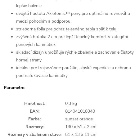
lepšie balenie
dvojitá hustota Axiotomic™ peny pre optimálnu rovnováhu
medzi pohodlím a podporou
strieborná fólia pre odraz telesného tepla späť k telu
zvýšená hrúbka 2 cm pre lepší tepelný komfort v kategórii
penových karimatiek
skladací dizajn umožňuje rýchle zbalenie a zachovanie čistoty
hornej strany
ideálne pre trojsezónne použitie, alpské expedície a ochranu
pod nafukovacie karimatky
Parametre:
Hmotnosť
:
0.3 kg
EAN
:
814041018340
Farba
:
sunset orange
Rozmery
:
130 x 51 x 2 cm
Rozmery v zbalenom stave
:
51 x 13 x 11 cm