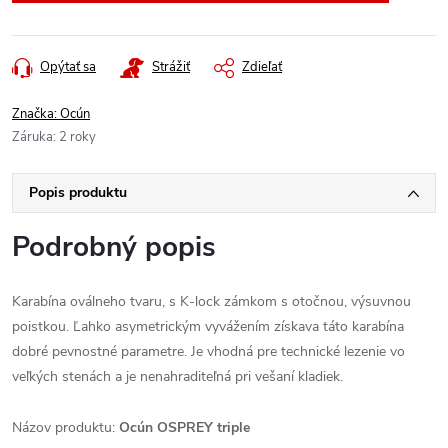
Opýtať sa
Strážiť
Zdieľať
Značka:
Ocún
Záruka
:
2 roky
Popis produktu
Podrobný popis
Karabína oválneho tvaru, s K-lock zámkom s otočnou, výsuvnou
poistkou. Ľahko asymetrickým vyvážením získava táto karabína
dobré pevnostné parametre. Je vhodná pre technické lezenie vo
veľkých stenách a je nenahraditeľná pri vešaní kladiek.
Názov produktu:
Ocún OSPREY triple