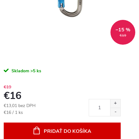
–15 %
€19
Skladom
>5 ks
€19
€16
€13,01 bez DPH
Jednotková
€16 / 1 ks
cena:
PRIDAŤ DO KOŠÍKA