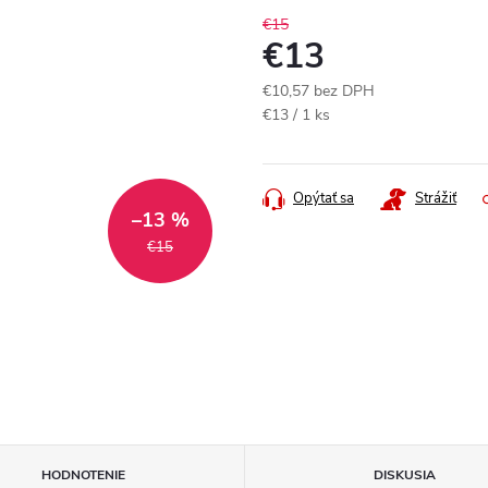
€15
€13
€10,57 bez DPH
Jednotková
€13 / 1 ks
cena:
Opýtať sa
Strážiť
–13 %
€15
HODNOTENIE
DISKUSIA