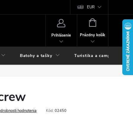
vy
EUR
NÁKUPNÝ
KOŠÍK
Prázdny košík
Prihlásenie
Batohy a tašky
Turistika a camping
crew
drobnosti hodnotenia
Kód:
02450