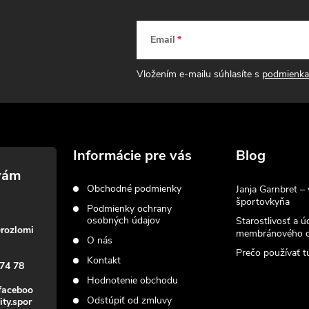
Email
Vložením e-mailu súhlasíte s
podmienka
Informácie pre vás
Blog
Obchodné podmienky
Janja Garnbret – 
športovkyňa
Podmienky ochrany
osobných údajov
Starostlivosť a ú
@
rozlomi
membránového o
O nás
Prečo používať tu
Kontakt
74 78
Hodnotenie obchodu
faceboo
Odstúpiť od zmluvy
ity.spor