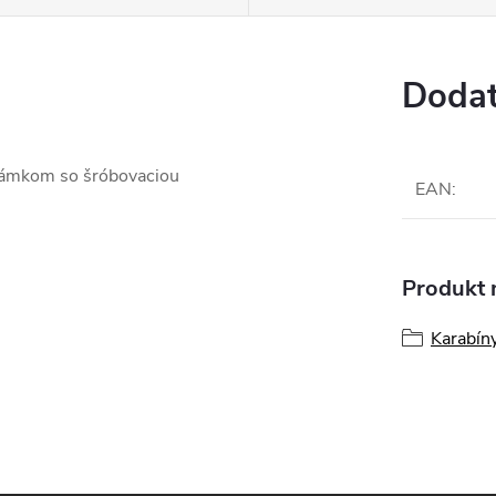
Dodat
 zámkom so šróbovaciou
EAN
:
Produkt n
Karabín