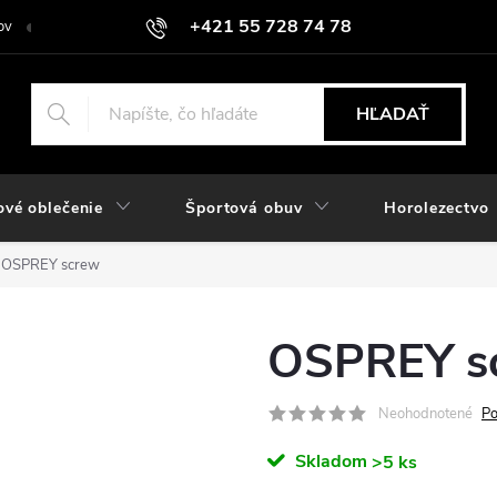
+421 55 728 74 78
ov
O nás
Kontakt
Hodnotenie obchodu
Odstúpiť od zmlu
objednavky@rozlomitysport.sk
HĽADAŤ
ové oblečenie
Športová obuv
Horolezectvo
OSPREY screw
OSPREY s
Neohodnotené
Po
Skladom
>5 ks