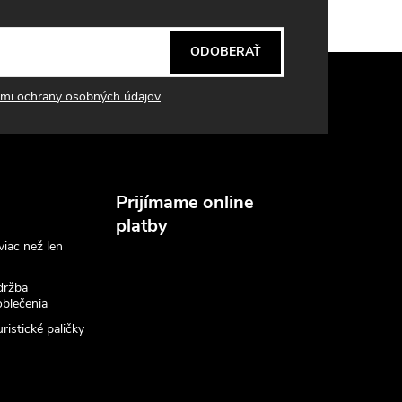
ODOBERAŤ
mi ochrany osobných údajov
Prijímame online
platby
viac než len
držba
blečenia
ristické paličky