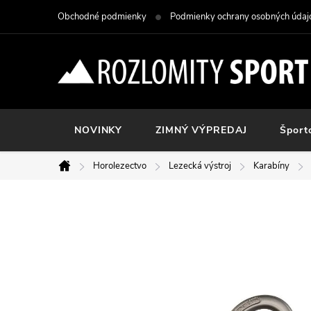
Prejsť
Obchodné podmienky
Podmienky ochrany osobných údaj
na
obsah
NOVINKY
ZIMNÝ VÝPREDAJ
Šport
Horolezectvo
Lezecká výstroj
Karabíny
Domov