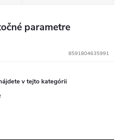
očné parametre
8591804635991
ájdete v tejto kategórii
y