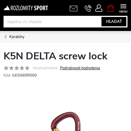
Prejsť
NÁKUPN
KOŠÍK
na
obsah
HĽADAŤ
Karabíny
K5N DELTA screw lock
Neohodnotené
Podrobnosti hodnotenia
Kód:
GK506RR000