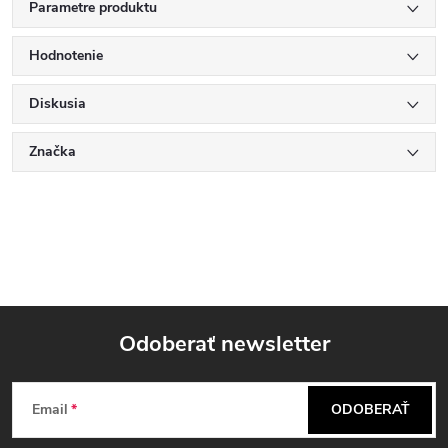
Parametre produktu
Hodnotenie
Diskusia
Značka
Odoberať newsletter
Z
Email
ODOBERAŤ
á