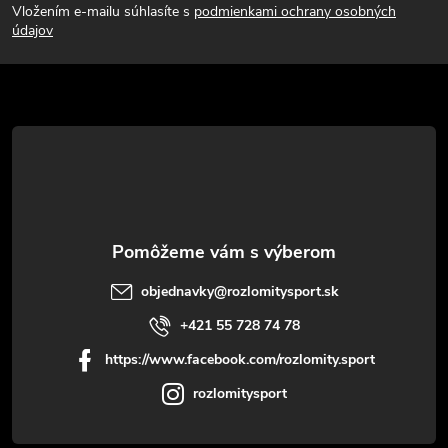
Vložením e-mailu súhlasíte s
podmienkami ochrany osobných
p
údajov
ä
t
i
e
objednavky
@
rozlomitysport.sk
+421 55 728 74 78
https://www.facebook.com/rozlomity.sport
rozlomitysport