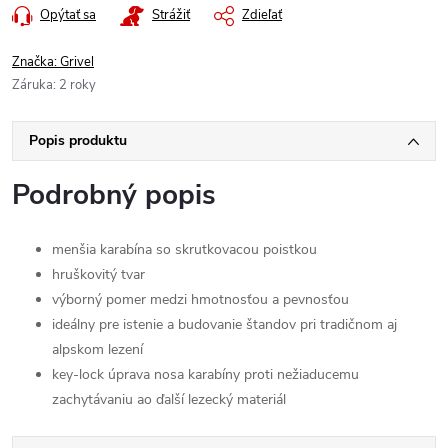
Opýtať sa
Strážiť
Zdieľať
Značka:
Grivel
Záruka
:
2 roky
Popis produktu
Podrobný popis
menšia karabína so skrutkovacou poistkou
hruškovitý tvar
výborný pomer medzi hmotnosťou a pevnosťou
ideálny pre istenie a budovanie štandov pri tradičnom aj
alpskom lezení
key-lock úprava nosa karabíny proti nežiaducemu
zachytávaniu ao ďalší lezecký materiál