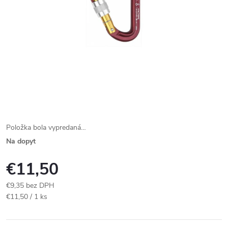
Položka bola vypredaná…
Na dopyt
€11,50
€9,35 bez DPH
Jednotková
€11,50 / 1 ks
cena: