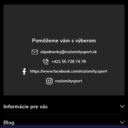
t
i
e
objednavky
@
rozlomitysport.sk
+421 55 728 74 78
https://www.facebook.com/rozlomity.sport
rozlomitysport
Informácie pre vás
Blog