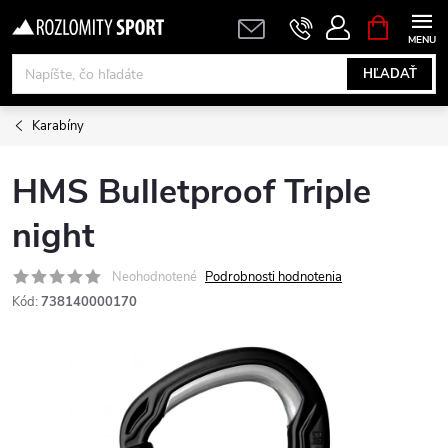
Prejsť
NÁKUPN
KOŠÍK
na
obsah
HĽADAŤ
Karabíny
HMS Bulletproof Triple
night
Neohodnotené
Podrobnosti hodnotenia
Kód:
738140000170