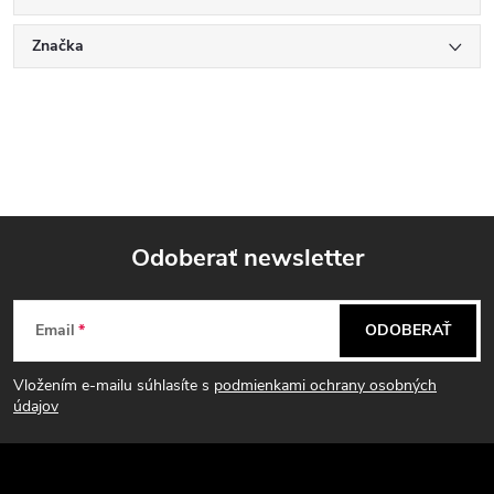
Značka
Odoberať newsletter
Z
Email
ODOBERAŤ
á
Vložením e-mailu súhlasíte s
podmienkami ochrany osobných
p
údajov
ä