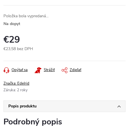
Položka bola vypredaná…
Na dopyt
€29
€23,58 bez DPH
Jednotková
cena:
Opýtať sa
Strážiť
Zdieľať
Značka:
Edelrid
Záruka
:
2 roky
Popis produktu
Podrobný popis