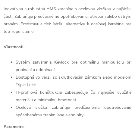
Inovatívna a robustná HMS karabína s oceľovou vložkou v najširšej
časti. Zabraňuje predčasnému opotrebovaniu, otrepom alebo ostrým
hranám. Predstavuje tiež ľahšiu alternatívu k oceľovej karabíne pre
top-rope istenie.
Vlastnosti:
Systém zatvárania Keylock pre optimálnu manipuláciu pri
pripínaní a odopínaní.
Dostupná vo verzii so skrutkovacím zámkom alebo modelom
Triple Lock.
H-profilová konštrukcia zabezpečuje čo najlepšie využitie
materiálu a minimálnu hmotnosť.
Oceľová vložka zabraňuje predčasnému opotrebovaniu
spôsobenému trením lana alebo nity.
Parametre: