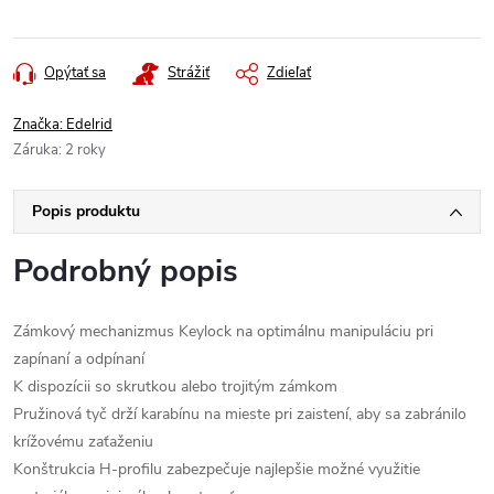
Jednotková
cena:
Opýtať sa
Strážiť
Zdieľať
Značka:
Edelrid
Záruka
:
2 roky
Popis produktu
Podrobný popis
Zámkový mechanizmus Keylock na optimálnu manipuláciu pri
zapínaní a odpínaní
K dispozícii so skrutkou alebo trojitým zámkom
Pružinová tyč drží karabínu na mieste pri zaistení, aby sa zabránilo
krížovému zaťaženiu
Konštrukcia H-profilu zabezpečuje najlepšie možné využitie