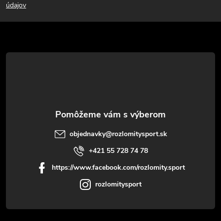
p
údajov
ä
t
i
e
objednavky
@
rozlomitysport.sk
+421 55 728 74 78
https://www.facebook.com/rozlomity.sport
rozlomitysport