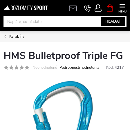
Prejsť
NÁKUPN
KOŠÍK
na
obsah
HĽADAŤ
Karabíny
HMS Bulletproof Triple FG
Neohodnotené
Podrobnosti hodnotenia
Kód:
4217