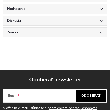
Hodnotenie
Diskusia
Značka
Odoberať newsletter
Z
Email
ODOBERAŤ
á
Vložením e-mailu súhlasíte s
podmienkami ochrany osobných