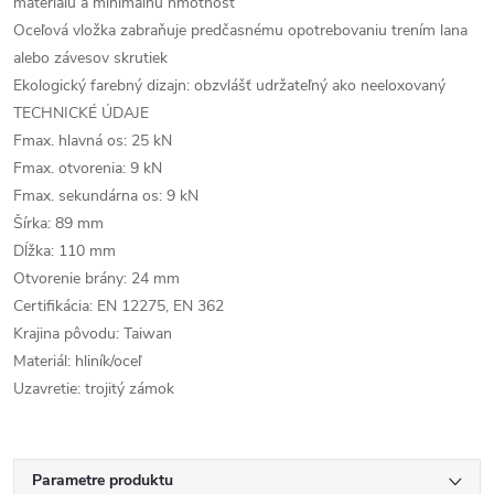
materiálu a minimálnu hmotnosť
Oceľová vložka zabraňuje predčasnému opotrebovaniu trením lana
alebo závesov skrutiek
Ekologický farebný dizajn: obzvlášť udržateľný ako neeloxovaný
TECHNICKÉ ÚDAJE
Fmax. hlavná os: 25 kN
Fmax. otvorenia: 9 kN
Fmax. sekundárna os: 9 kN
Šírka: 89 mm
Dĺžka: 110 mm
Otvorenie brány: 24 mm
Certifikácia: EN 12275, EN 362
Krajina pôvodu: Taiwan
Materiál: hliník/oceľ
Uzavretie: trojitý zámok
Parametre produktu