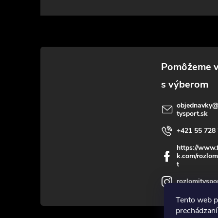
á
p
ä
t
i
objednavky
tysport.sk
e
+421 55 728 
https://www.
k.com/rozlom
t
rozlomityspo
Tento web p
prechádzaní