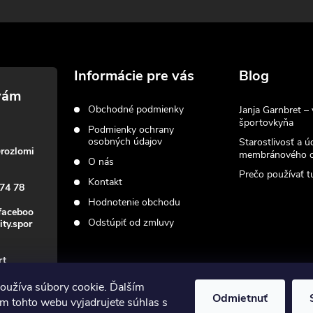
Informácie pre vás
Blog
Obchodné podmienky
Janja Garnbret – 
športovkyňa
Podmienky ochrany
osobných údajov
Starostlivosť a ú
@
rozlomi
membránového o
O nás
Prečo používať tu
Kontakt
74 78
Hodnotenie obchodu
faceboo
Odstúpiť od zmluvy
ity.spor
rt
oužíva súbory cookie. Ďalším
Odmietnuť
m tohto webu vyjadrujete súhlas s