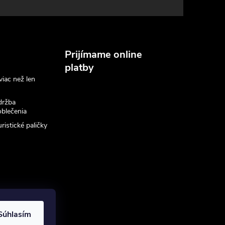
Prijímame online
platby
viac než len
držba
blečenia
ristické paličky
Súhlasím