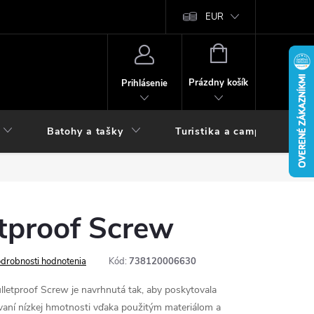
vy
EUR
NÁKUPNÝ
KOŠÍK
Prázdny košík
Prihlásenie
Batohy a tašky
Turistika a camping
tproof Screw
drobnosti hodnotenia
Kód:
738120006630
letproof Screw je navrhnutá tak, aby poskytovala
aní nízkej hmotnosti vďaka použitým materiálom a