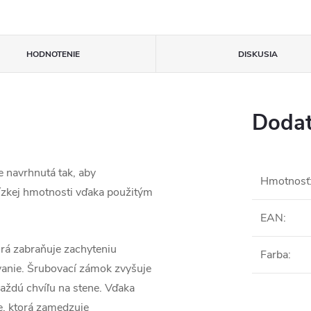
HODNOTENIE
DISKUSIA
Dodat
e navrhnutá tak, aby
Hmotnosť
ízkej hmotnosti vďaka použitým
EAN
:
orá zabraňuje zachyteniu
Farba
:
ívanie. Šrubovací zámok zvyšuje
každú chvíľu na stene. Vďaka
ke, ktorá zamedzuje