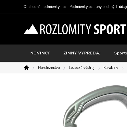
Prejsť
Obchodné podmienky
Podmienky ochrany osobných údaj
na
obsah
NOVINKY
ZIMNÝ VÝPREDAJ
Šport
Horolezectvo
Lezecká výstroj
Karabíny
Domov