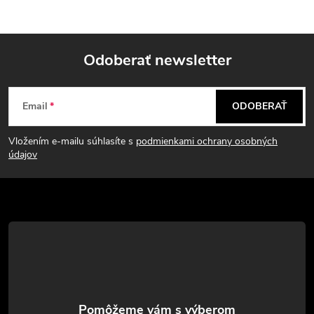
Odoberať newsletter
Z
Email
ODOBERAŤ
á
Vložením e-mailu súhlasíte s
podmienkami ochrany osobných
p
údajov
ä
t
i
e