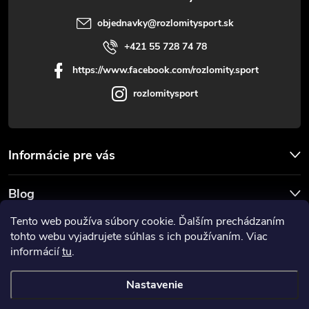
objednavky
@
rozlomitysport.sk
+421 55 728 74 78
https://www.facebook.com/rozlomity.sport
rozlomitysport
Informácie pre vás
Blog
Tento web používa súbory cookie. Ďalším prechádzaním
Prijímame online platby
tohto webu vyjadrujete súhlas s ich používaním. Viac
informácií
tu
.
Nastavenie