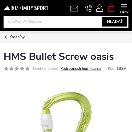
Prejsť
NÁKUPN
KOŠÍK
na
obsah
HĽADAŤ
Karabíny
HMS Bullet Screw oasis
Neohodnotené
Podrobnosti hodnotenia
Kód:
1829