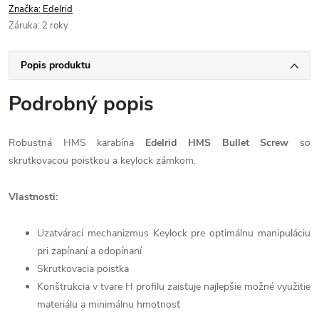
Značka:
Edelrid
Záruka
:
2 roky
Popis produktu
Podrobný popis
Robustná HMS karabína
Edelrid HMS Bullet Screw
so
skrutkovacou poistkou a keylock zámkom.
Vlastnosti:
Uzatvárací mechanizmus Keylock pre optimálnu manipuláciu
pri zapínaní a odopínaní
Skrutkovacia poistka
Konštrukcia v tvare H profilu zaisťuje najlepšie možné využitie
materiálu a minimálnu hmotnosť