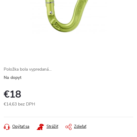
Položka bola vypredaná…
Na dopyt
€18
€14,63 bez DPH
Jednotková
cena:
Opýtať sa
Strážiť
Zdieľať