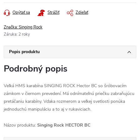
Opýtať sa
Strážiť
Zdieľať
Značka:
Singing Rock
Záruka
:
2 roky
Popis produktu
Podrobný popis
Veľká HMS karabína SINGING ROCK Hector BC so šróbovacím
zámkom v čiernom prevedení. Má odnímateľnú priečku zabraňujúcu
pretáčaniu karabíny. Vďaka rozmerom a veľkej svetlosti ponúka
jednoduchú manipuláciu a to aj v rukaviciach.
Názov produktu:
Singing Rock HECTOR BC