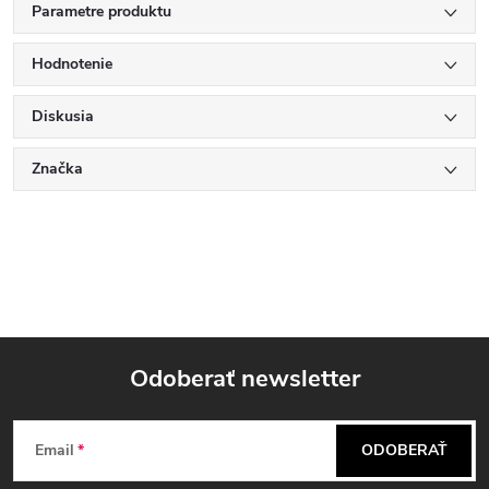
Parametre produktu
Hodnotenie
Diskusia
Značka
Odoberať newsletter
Z
Email
ODOBERAŤ
á