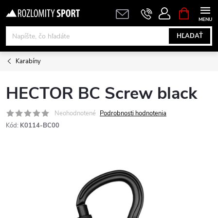
Prejsť
NÁKUPN
KOŠÍK
na
obsah
HĽADAŤ
Karabíny
HECTOR BC Screw black
Neohodnotené
Podrobnosti hodnotenia
Kód:
K0114-BC00