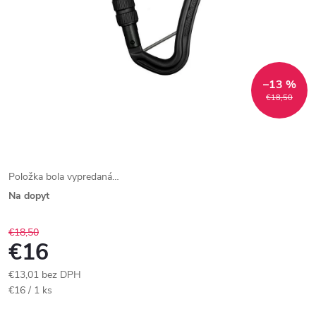
–13 %
€18,50
Položka bola vypredaná…
Na dopyt
€18,50
€16
€13,01 bez DPH
Jednotková
€16 / 1 ks
cena: