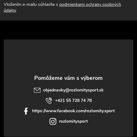
Vložením e-mailu súhlasíte s
podmienkami ochrany osobných
p
údajov
ä
t
i
e
objednavky
@
rozlomitysport.sk
+421 55 728 74 78
https://www.facebook.com/rozlomity.sport
rozlomitysport