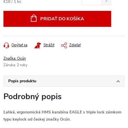
Jednotková
€18 / 1 ks
cena:
PRIDAŤ DO KOŠÍKA
Opýtať sa
Strážiť
Zdieľať
Značka:
Ocún
Záruka
:
2 roky
Popis produktu
Podrobný popis
Ľahká, ergonomická HMS karabína EAGLE s triple lock zámkom
typu keylock od českej značky Ocún.