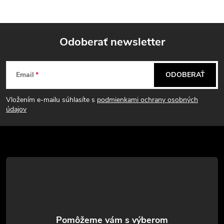
Odoberať newsletter
Z
Email
ODOBERAŤ
á
Vložením e-mailu súhlasíte s
podmienkami ochrany osobných
p
údajov
ä
t
i
e