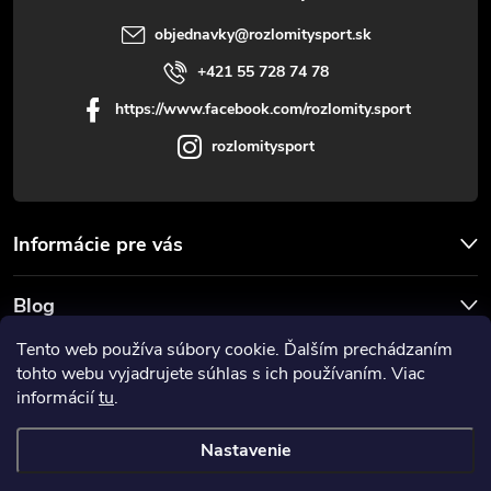
objednavky
@
rozlomitysport.sk
+421 55 728 74 78
https://www.facebook.com/rozlomity.sport
rozlomitysport
Informácie pre vás
Blog
Tento web používa súbory cookie. Ďalším prechádzaním
Prijímame online platby
tohto webu vyjadrujete súhlas s ich používaním. Viac
informácií
tu
.
Nastavenie