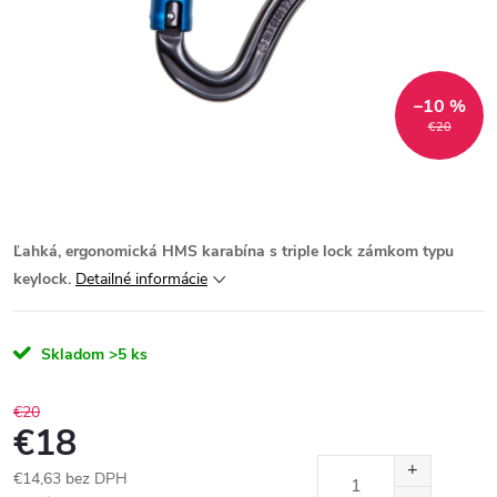
–10 %
€20
Ľahká, ergonomická HMS karabína s triple lock zámkom typu
keylock.
Detailné informácie
Skladom
>5 ks
€20
€18
€14,63 bez DPH