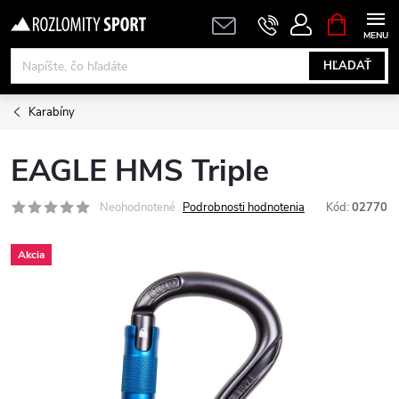
Prejsť
NÁKUPN
KOŠÍK
na
obsah
HĽADAŤ
Karabíny
EAGLE HMS Triple
Neohodnotené
Podrobnosti hodnotenia
Kód:
02770
Akcia