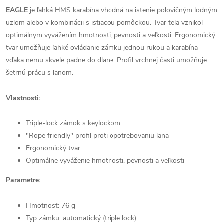
EAGLE
je ľahká HMS karabína vhodná na istenie polovičným lodným
uzlom alebo v kombinácii s istiacou pomôckou. Tvar tela vznikol
optimálnym vyvážením hmotnosti, pevnosti a veľkosti. Ergonomický
tvar umožňuje ľahké ovládanie zámku jednou rukou a karabína
vďaka nemu skvele padne do dlane. Profil vrchnej časti umožňuje
šetrnú prácu s lanom.
Vlastnosti:
Triple-lock zámok s keylockom
"Rope friendly" profil proti opotrebovaniu lana
Ergonomický tvar
Optimálne vyváženie hmotnosti, pevnosti a veľkosti
Parametre:
Hmotnosť: 76 g
Typ zámku: automatický (triple lock)