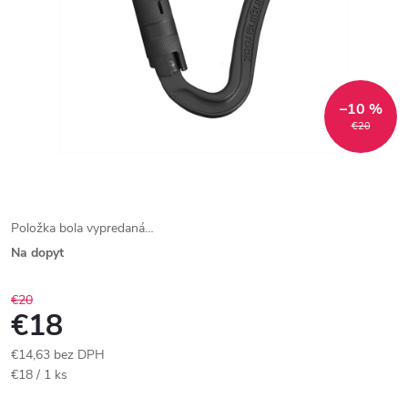
–10 %
€20
Položka bola vypredaná…
Na dopyt
€20
€18
€14,63 bez DPH
Jednotková
€18 / 1 ks
cena: