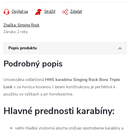
Opýtať sa
Strážiť
Zdieľať
Značka:
Singing Rock
Záruka
:
2 roky
Popis produktu
Podrobný popis
Univerzálna odľahčená
HMS karabína Singing Rock Bora Triple
Lock
s za horúca kovanou I-beam konštrukciou je perfektná k
použitiu vo výškach a pri horolezectve.
Hlavné prednosti karabíny:
veľmi hladká vnútorná plocha znižuje opotrebenie karabíny a