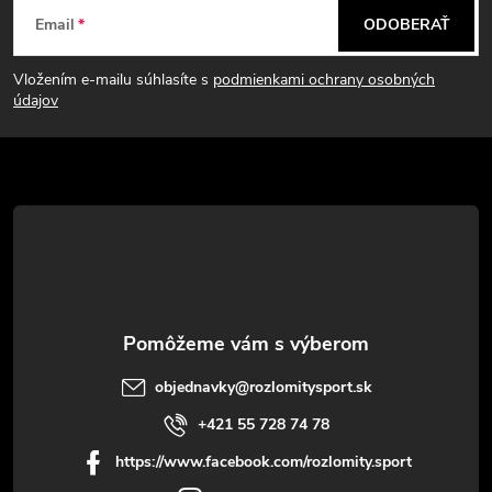
Z
Email
ODOBERAŤ
á
Vložením e-mailu súhlasíte s
podmienkami ochrany osobných
p
údajov
ä
t
i
e
objednavky
@
rozlomitysport.sk
+421 55 728 74 78
https://www.facebook.com/rozlomity.sport