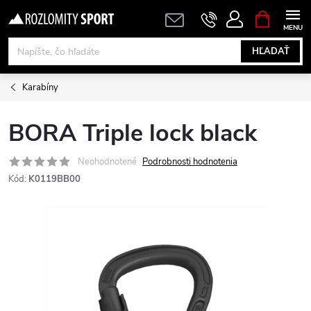
Prejsť
NÁKUPN
KOŠÍK
na
obsah
HĽADAŤ
Karabíny
BORA Triple lock black
Neohodnotené
Podrobnosti hodnotenia
Kód:
K0119BB00