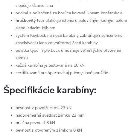
zlepšuje kĺzanie lana
odolná a odľahčená za horúca kovaná I-beam konštrukcia
hruškovitý tvar
uľahčuje istenie s polovičným lodným uzlom
alebo istiacim kýblom
systém KeyLock na nose karabíny zabraňuje nechcenému
zasekávaniu lana vo vnútornej časti karabíny
poistka typu Triple Lock umožňuje veľmi rýchle otvorenie
zámku
každá karabína je testovaná na 10 kN
certifikovaná pre športové aj priemyslové použitie
Špecifikácie karabíny:
pevnosť v pozdĺžnej osi 23 kN
nadpriemerná svetlosť zámku 22 mm
priečna pevnosť 8 kN
pevnosť s otvoreným zámkom 8 kN