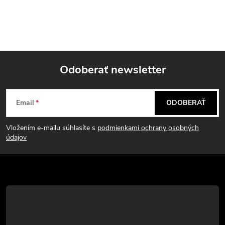
Odoberať newsletter
Z
Email
ODOBERAŤ
á
Vložením e-mailu súhlasíte s
podmienkami ochrany osobných
p
údajov
ä
t
i