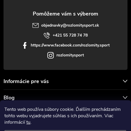
e
objednavky
@
rozlomitysport.sk
+421 55 728 74 78
https://www.facebook.com/rozlomity.sport
rozlomitysport
Informácie pre vás
Blog
Tento web používa súbory cookie. Ďalším prechádzaním
Prijímame online platby
tohto webu vyjadrujete súhlas s ich používaním. Viac
informácií
tu
.