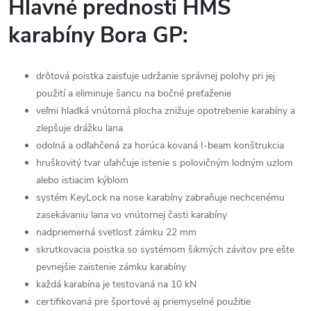
Hlavné prednosti HMS
karabíny Bora GP:
drôtová poistka zaisťuje udržanie správnej polohy pri jej
použití a eliminuje šancu na bočné preťaženie
veľmi hladká vnútorná plocha znižuje opotrebenie karabíny a
zlepšuje drážku lana
odolná a odľahčená za horúca kovaná I-beam konštrukcia
hruškovitý tvar uľahčuje istenie s polovičným lodným uzlom
alebo istiacim kýblom
systém KeyLock na nose karabíny zabraňuje nechcenému
zasekávaniu lana vo vnútornej časti karabíny
nadpriemerná svetlosť zámku 22 mm
skrutkovacia poistka so systémom šikmých závitov pre ešte
pevnejšie zaistenie zámku karabíny
každá karabína je testovaná na 10 kN
certifikovaná pre športové aj priemyselné použitie