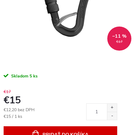
–11 %
€17
Skladom
5 ks
€17
€15
€12,20 bez DPH
Jednotková
€15 / 1 ks
cena:
PRIDAŤ DO KOŠÍKA