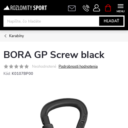
Prejsť
NÁKUPN
KOŠÍK
na
obsah
HĽADAŤ
Karabíny
BORA GP Screw black
Neohodnotené
Podrobnosti hodnotenia
Kód:
K0107BP00