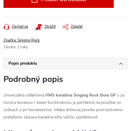
Opýtať sa
Strážiť
Zdieľať
Značka:
Singing Rock
Záruka
:
2 roky
Popis produktu
Podrobný popis
Univerzálna odľahčená
HMS karabína Singing Rock Bora GP
s za
horúca kovanou I-beam konštrukciou je perfektná na použitie vo
výškach a pri horolezectve. Vďaka drôtovej poistke proti bočnému
preťaženiu získava karabína ešte väčšiu spoľahlivosť.