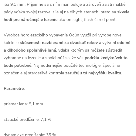
iba 9,1 mm. Príjemne sa s ním manipuluje a zároveň zaistí mäkké
pády vďaka svojej rázovej sile aj na dlhých stenách, preto sa
skvele
hodí pre náročnejšie lezenie
ako on sight, flash či red point.
Výrobca horolezeckého vybavenia Ocún využil pri výrobe novej
kolekcie
skúsenosti nazbierané za dvadsať rokov
a vytvoril
odolné
a dlhodobo spoľahlivé laná
, vďaka ktorým sa môžete sústrediť
výhradne na lezenie a spoľahnúť sa, že vás
podržia kedykoľvek to
bude potrebné
. Najmodernejšie použité technológie, špeciálne
označenie aj starostlivá kontrola
zaručujú tú najvyššiu kvalitu.
Parametre:
priemer lana: 9,1 mm
statické predĺženie: 7,1 %
dynamické predĺženie: 35 %