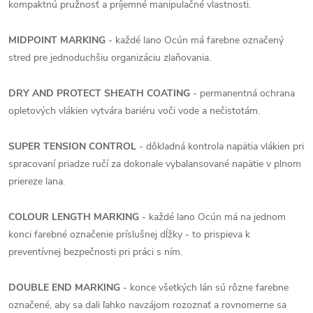
kompaktnú pružnosť a príjemné manipulačné vlastnosti.
MIDPOINT MARKING
- každé lano Ocún má farebne označený
stred pre jednoduchšiu organizáciu zlaňovania.
DRY AND PROTECT SHEATH COATING
- permanentná ochrana
opletových vlákien vytvára bariéru voči vode a nečistotám.
SUPER TENSION CONTROL
- dôkladná kontrola napätia vlákien pri
spracovaní priadze ručí za dokonale vybalansované napätie v plnom
priereze lana.
COLOUR LENGTH MARKING
- každé lano Ocún má na jednom
konci farebné označenie príslušnej dĺžky - to prispieva k
preventívnej bezpečnosti pri práci s ním.
DOUBLE END MARKING
- konce všetkých lán sú rôzne farebne
označené, aby sa dali ľahko navzájom rozoznať a rovnomerne sa