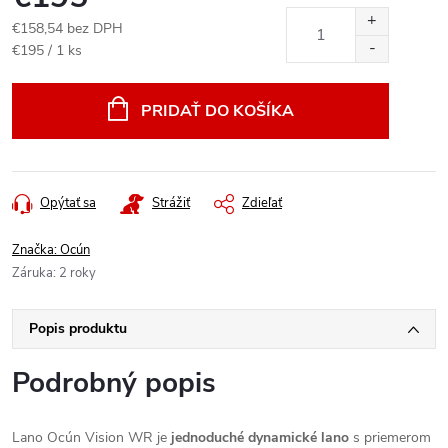
€158,54 bez DPH
Jednotková
€195 / 1 ks
cena:
PRIDAŤ DO KOŠÍKA
Opýtať sa
Strážiť
Zdieľať
Značka:
Ocún
Záruka
:
2 roky
Popis produktu
Podrobný popis
Lano Ocún Vision WR je
jednoduché dynamické lano
s priemerom