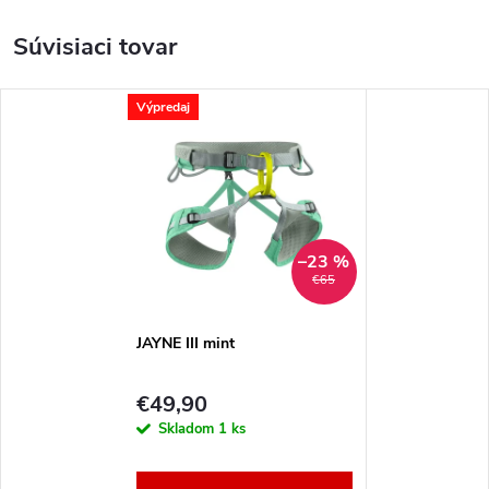
Súvisiaci tovar
Výpredaj
–23 %
€65
JAYNE III mint
€49,90
Skladom
1 ks