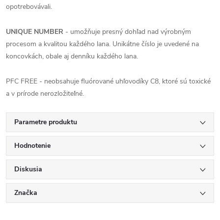
opotrebovávali.
UNIQUE NUMBER
- umožňuje presný dohľad nad výrobným
procesom a kvalitou každého lana. Unikátne číslo je uvedené na
koncovkách, obale aj denníku každého lana.
PFC FREE - neobsahuje fluórované uhľovodíky C8, ktoré sú toxické
a v prírode nerozložiteľné.
Parametre produktu
Hodnotenie
Diskusia
Značka