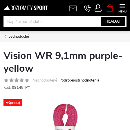
Prejsť
NÁKUPN
KOŠÍK
na
obsah
HĽADAŤ
Jednoduché
Vision WR 9,1mm purple-
yellow
Neohodnotené
Podrobnosti hodnotenia
Kód:
09148-PY
Výpredaj