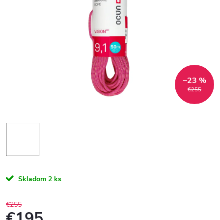
–23 %
€255
Skladom
2 ks
€255
€195