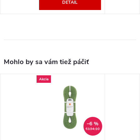
DETAIL
Akcia
–6 %
€134,10