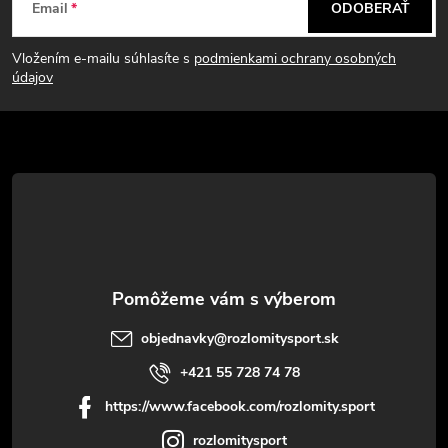
Email
ODOBERAŤ
á
Vložením e-mailu súhlasíte s
podmienkami ochrany osobných
p
údajov
ä
t
i
e
objednavky
@
rozlomitysport.sk
+421 55 728 74 78
https://www.facebook.com/rozlomity.sport
rozlomitysport